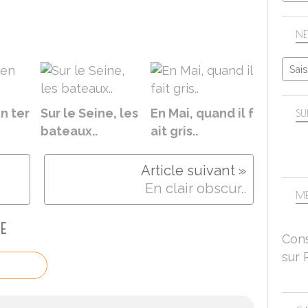
NE
en ter
Sur le Seine, les
En Mai, quand il f
SU
bateaux..
ait gris..
En clair obscur..
ME
E
Cons
sur 