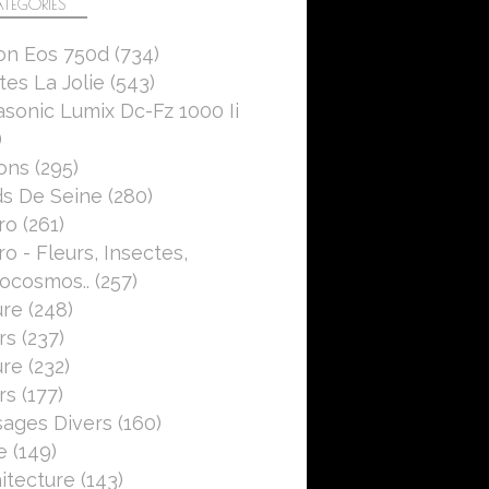
TÉGORIES
on Eos 750d
(734)
es La Jolie
(543)
sonic Lumix Dc-Fz 1000 Ii
)
ons
(295)
s De Seine
(280)
ro
(261)
o - Fleurs, Insectes,
ocosmos..
(257)
ure
(248)
rs
(237)
ure
(232)
rs
(177)
ages Divers
(160)
e
(149)
itecture
(143)