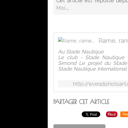
Cet article est reposté dep
Moi...
.
Rame, ram
Au Stade Nautique
Le club - Stade Nautique -
Simond Le projet du Stade
Stade Nautique International 
http://evegdphotoart
PARTAGER CET ARTICLE
Re