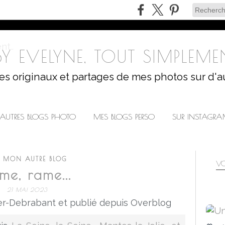
Y EVELYNE, TOUT SIMPLEMEN
les originaux et partages de mes photos sur d'a
AUTRES BLOGS PHOTO
MES BLOGS PERSO
SUR INSTAGR
R MON AUTRE BLOG
VO
me, rame...
21 MAI 2023
r-Debrabant et publié depuis Overblog