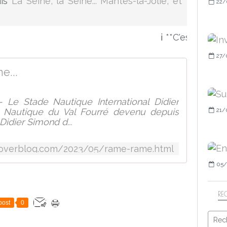
uis
La Seine, la Seine... Mantes-la-Jolie, et
22/
ℹ️ **C'est sur mon a
27/
e...
 Le Stade Nautique International Didier
21/
 Nautique du Val Fourré devenu depuis
Didier Simond d...
.overblog.com/2023/05/rame-rame.html
05/
RE
post
0