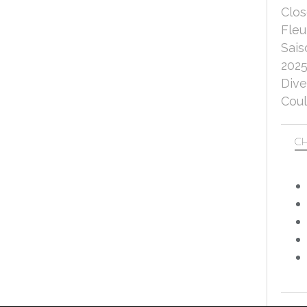
Clo
Fleu
Sais
202
Dive
Coul
CH