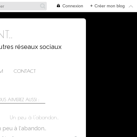
Connexion
+
Créer mon blog
T..
utres réseaux sociaux
AM
CONTACT
US AIMEREZ AUSSI :
Un peu à l'abandon..