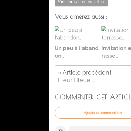
S'inscrire à la newsletter
Vous aimerez aussi :
Un peu à l'aband
Invitation 
on..
rasse..
Fleur Bleue....
COMMENTER CET ARTICL
Ajouter un commentaire