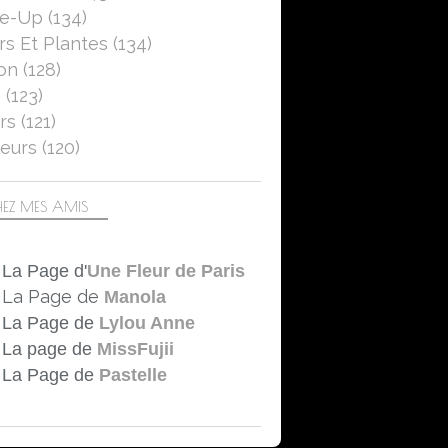
se-Up
(134)
rs Et Plantes
(134)
on
(128)
5
(123)
rs
(121)
eurs
(120)
EZ MES AMIS
La Page d'
Une Fleur de Paris
La Page de
Manola
La Page de
Lylou Anne
La page de
MissFujii
La Page de
Pastelle