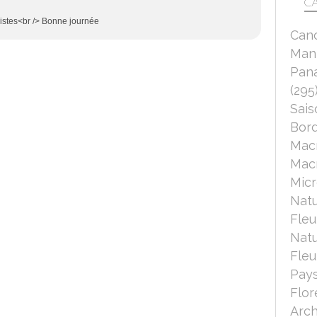
CA
nistes<br /> Bonne journée
Can
Mant
Pana
(295
Sais
Bord
Mac
Macr
Micr
Nat
Fleu
Nat
Fleu
Pays
Flor
Arch