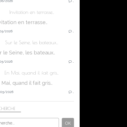
06/2026
…
Invitation en terrasse..
utre blog ! Cliquer sur la photo ou sur le lien pour voir
05/2026
…
Sur le Seine, les bateaux..
05/2026
…
En Mai, quand il fait gris..
05/2026
…
CHERCHE