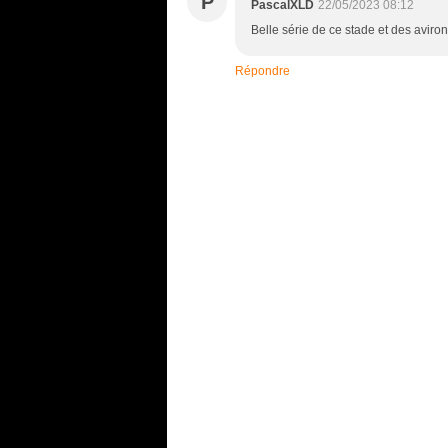
P
PascalXLD
22/05/2023 08:12
Belle série de ce stade et des aviro
Répondre