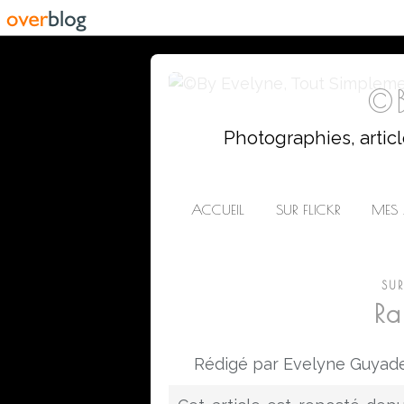
©B
Photographies, artic
ACCUEIL
SUR FLICKR
MES 
SU
Ra
Rédigé par Evelyne Guyade