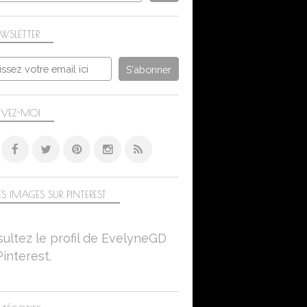
WSLETTER
IVEZ-MOI
S IMAGES SUR PINTEREST
ultez le profil de EvelyneGD
Pinterest.