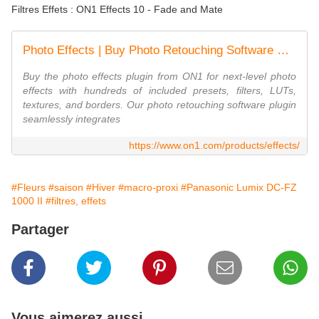
Filtres Effets : ON1 Effects 10 - Fade and Mate
Photo Effects | Buy Photo Retouching Software & Effects Software - ON1
Buy the photo effects plugin from ON1 for next-level photo
effects with hundreds of included presets, filters, LUTs,
textures, and borders. Our photo retouching software plugin
seamlessly integrates
https://www.on1.com/products/effects/
#Fleurs
#saison
#Hiver
#macro-proxi
#Panasonic Lumix DC-FZ
1000 II
#filtres, effets
Partager
Vous aimerez aussi