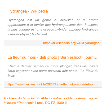
Hydrangea - Wikipédia
Hydrangea est un genre d' arbustes et d' arbres
appartenant à la famille des Hydrangeaceae dont l' espèce
la plus connue est une espèce hybride, appelée Hydrangea
×serratophylla ( hortensia) ...
https://fr.wikipedia.org/wiki/Hydrangea
La fleur du mois - défi photo | Bernieshoot | journal web
Chaque dernier samedi du mois, plongez dans un univers
floral captivant avec notre nouveau défi photo, "La Fleur du
Mois".
https://www.bernieshoot.fr/2023/12/la-fleur-du-mois-defi-photo.html
#la Fleur du Mois
#2025
#Fleurs
#Macro - Fleurs
#macro-proxi
#Nature
#Panasonic Lumix DC-FZ 1000 II