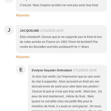
C'est joli. Mais j'espère qu'elles ne vont pas avoir trop froid
Répondre
J
JACQUELINE
27/12/2025 18:57
Elles résistent!! J'avoue que je ne supporte pas le froid et lors
de notre arrivée en France en 1962 l'hiver fut terrible!!! Par
contre tes fleurettes sont très poétique!!!<br /> Bises
Répondre
E
Evelyne Guyader-Debrabant
27/12/2025 19:40
Je dois mal vieillir, j'ai l'impression que je vais avoir
du mal à supporter.. Alors qu'avant un froid sec me
donnait envie de sortir pour aller faire des photos !
J'avoue là que je n'ose pas trop sortir.. Mais bon.. j'ai
peur de tout maintenant.. même du froid.. Mais
quand on est allés chez ma petite fille pour le
réveillon de Noël, il y avait un vent glacial.. On nous