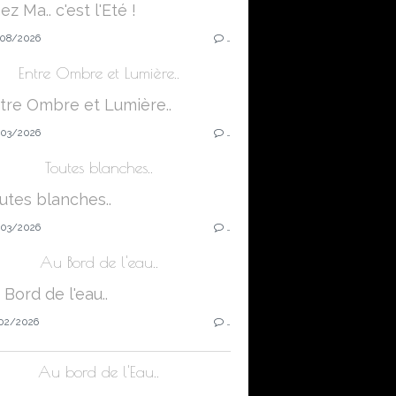
08/2026
…
Entre Ombre et Lumière..
03/2026
…
Toutes blanches..
03/2026
…
Au Bord de l'eau..
02/2026
…
Au bord de l'Eau..