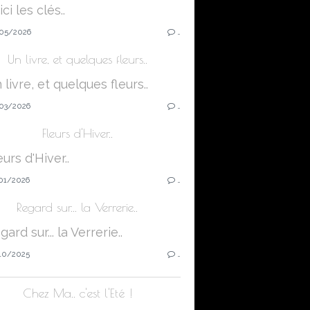
05/2026
…
Un livre, et quelques fleurs..
03/2026
…
Fleurs d'Hiver..
01/2026
…
Regard sur... la Verrerie..
10/2025
…
Chez Ma.. c'est l'Eté !