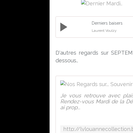
Derniers baisers
Laurent Voulzy
D'autres regards sur SEPTEMBR
dessous..
Je vous retrouve avec plai
Rendez-vous Mardi de la Dé
ai prop...