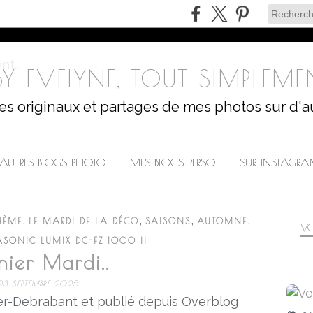
Y EVELYNE, TOUT SIMPLEMEN
les originaux et partages de mes photos sur d'a
AUTRES BLOGS PHOTO
MES BLOGS PERSO
SUR INSTAGR
,
,
,
,
HÈME
LE MARDI DE LA DÉCO
SAISONS
AUTOMNE
VO
SONIC LUMIX DC-FZ 1000 II
nier Mardi..
23 SEPTEMBRE 2025
r-Debrabant et publié depuis Overblog