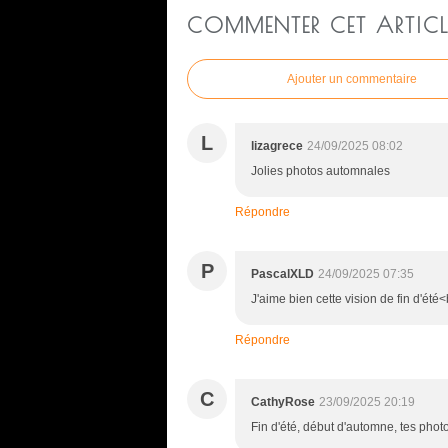
COMMENTER CET ARTICL
Ajouter un commentaire
L
lizagrece
24/09/2025 08:02
Jolies photos automnales
Répondre
P
PascalXLD
24/09/2025 07:35
J'aime bien cette vision de fin d'été
Répondre
C
CathyRose
23/09/2025 20:19
Fin d'été, début d'automne, tes photo