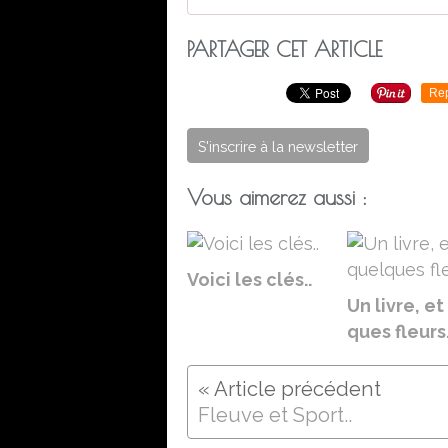
PARTAGER CET ARTICLE
Re
S'inscrire à la newsletter
Vous aimerez aussi :
Voici les clés..
Un livre, et
ques fleurs.
Fleuve et Sport..