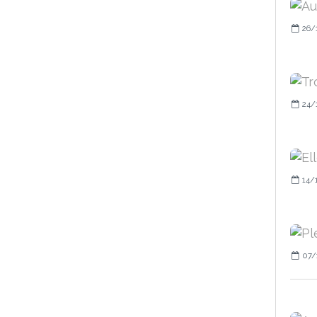
26/
24/
14/
07/