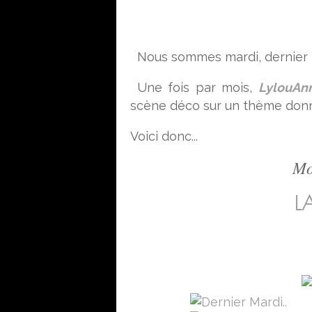
Nous sommes mardi, dernier m
Une fois par mois,
LylouAn
scène déco sur un thème donné
Voici donc...
Mo
LA