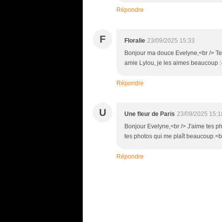
Répondre
F
Floralie
23/09/2025 15:33
Bonjour ma douce Evelyne,<br /> Tes
amie Lylou, je les aimes beaucoup :-
Répondre
U
Une fleur de Paris
23/09/2025 15:1
Bonjour Evelyne,<br /> J'aime tes ph
tes photos qui me plaît beaucoup.<b
Répondre