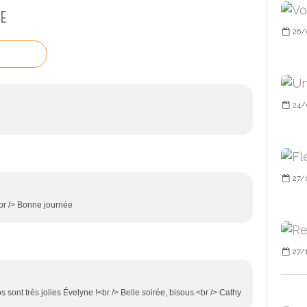
E
26/
24/
27/
<br /> Bonne journée
27/
s sont très jolies Évelyne !<br /> Belle soirée, bisous.<br /> Cathy