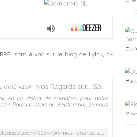
Q
31/
E.. sont à voir sur le blog de Lylou, ci-
29/
Nos Regards sur... Souvenirs d'été #16#
sir en ce début de semaine, pour notre
co ! Pour ce mois de Septembre, je vous
27/
http://lylouannecollection.blogspot.com/2025/09/nos-regards-sur-souvenirs-dete-16.html