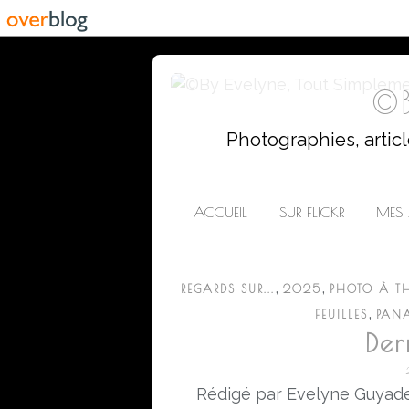
©B
Photographies, artic
ACCUEIL
SUR FLICKR
MES 
,
,
REGARDS SUR...
2025
PHOTO À T
,
FEUILLES
PANA
Der
Rédigé par Evelyne Guyade