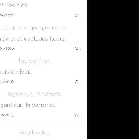
05/2026
…
Un livre, et quelques fleurs..
03/2026
…
Fleurs d'Hiver..
01/2026
…
Regard sur... la Verrerie..
10/2025
…
Voici les clés..