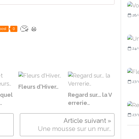
26/
post
0
24/
27/
Fleurs d'Hiver..
 quel
Regard sur... la V
.
errerie..
27/
Une mousse sur un mur..