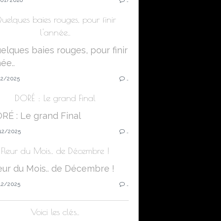
uelques baies rouges, pour finir
l'année..
12/2025
…
DORÉ : Le grand Final
12/2025
…
Fleur du Mois.. de Décembre !
12/2025
…
Voici les clés..