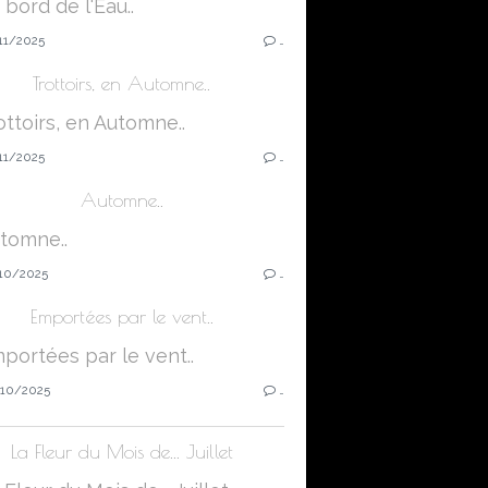
11/2025
…
Trottoirs, en Automne..
11/2025
…
Automne..
10/2025
…
Emportées par le vent..
10/2025
…
La Fleur du Mois de... Juillet