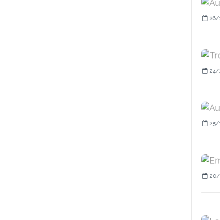
26/
24/
25/
20/