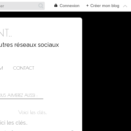
Connexion
+
Créer mon blog
T..
utres réseaux sociaux
AM
CONTACT
US AIMEREZ AUSSI :
Voici les clés..