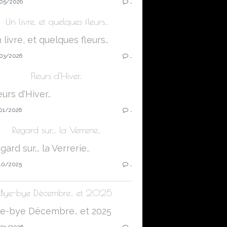
05/2026
…
Un livre, et quelques fleurs..
03/2026
…
Fleurs d'Hiver..
01/2026
…
Regard sur... la Verrerie..
10/2025
…
Bye-bye Décembre.. et 2025
01/2026
…