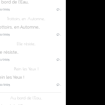
11/2025
…
Trottoirs, en Automne..
11/2025
…
Elle résiste..
11/2025
…
Plein les Yeux !
11/2025
…
Au bord de l'Eau..