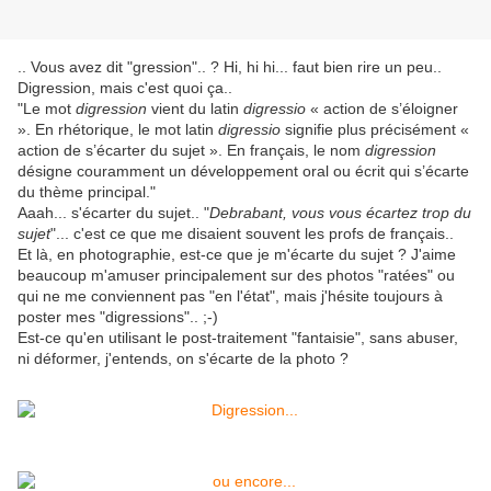
.. Vous avez dit "gression".. ? Hi, hi hi... faut bien rire un peu..
Digression, mais c'est quoi ça..
"Le mot
digression
vient du latin
digressio
« action de s’éloigner
». En rhétorique, le mot latin
digressio
signifie plus précisément «
action de s’écarter du sujet ». En français, le nom
digression
désigne couramment un développement oral ou écrit qui s’écarte
du thème principal."
Aaah... s'écarter du sujet.. "
Debrabant, vous vous écartez trop du
sujet
"... c'est ce que me disaient souvent les profs de français..
Et là, en photographie, est-ce que je m'écarte du sujet ? J'aime
beaucoup m'amuser principalement sur des photos "ratées" ou
qui ne me conviennent pas "en l'état", mais j'hésite toujours à
poster mes "digressions".. ;-)
Est-ce qu'en utilisant le post-traitement "fantaisie", sans abuser,
ni déformer, j'entends, on s'écarte de la photo ?