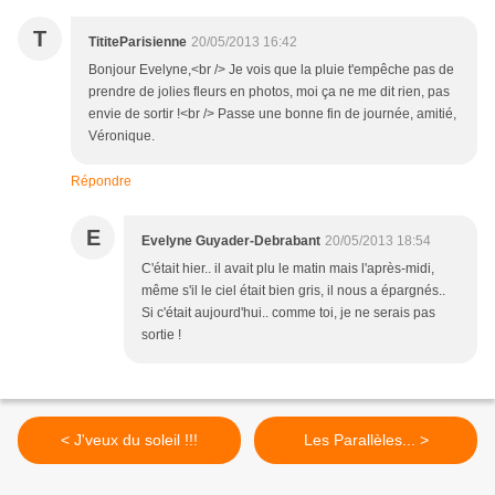
T
TititeParisienne
20/05/2013 16:42
Bonjour Evelyne,<br /> Je vois que la pluie t'empêche pas de
prendre de jolies fleurs en photos, moi ça ne me dit rien, pas
envie de sortir !<br /> Passe une bonne fin de journée, amitié,
Véronique.
Répondre
E
Evelyne Guyader-Debrabant
20/05/2013 18:54
C'était hier.. il avait plu le matin mais l'après-midi,
même s'il le ciel était bien gris, il nous a épargnés..
Si c'était aujourd'hui.. comme toi, je ne serais pas
sortie !
< J'veux du soleil !!!
Les Parallèles... >