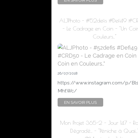
EN SAVOIR PLUS
ALJPhoto - #52defis #Defi49 #
- Le Cadrage en Coin - "Un Coi
Couleurs.."
26/07/2018
https://www.instagram.com/p/B
MhtWc/
EN SAVOIR PLUS
Mon Projet 365-2 - Jour 147 - Rou
Dégradé.. - "Péniche à Quai..