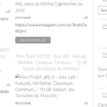
…
27/07/2018
…
yqOa
https://www.instagram.com/p/Blv8tZa
SU
BOjH/
EN SAVOIR PLUS
CRD50
ME
é.."
Mon Projet 365-2 - Jour 148 - Naturel,
Véritable, Classique, Commun... - "Et de
Saison, !es Tomates du Marché.."
Cons
sur 
…
lvBWk
CA
26/07/2018
…
Can