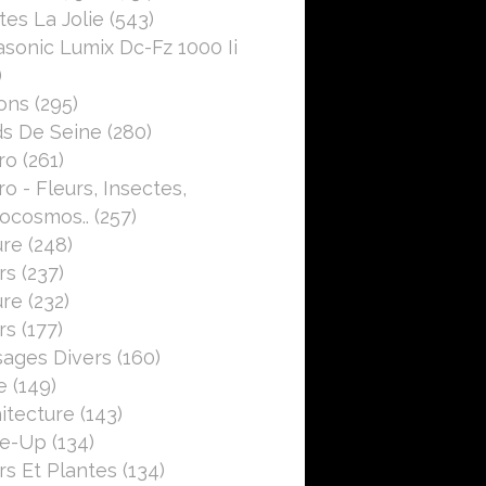
es La Jolie
(543)
sonic Lumix Dc-Fz 1000 Ii
)
ons
(295)
s De Seine
(280)
ro
(261)
o - Fleurs, Insectes,
ocosmos..
(257)
ure
(248)
rs
(237)
ure
(232)
rs
(177)
ages Divers
(160)
e
(149)
itecture
(143)
se-Up
(134)
rs Et Plantes
(134)