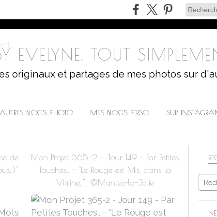
Y EVELYNE, TOUT SIMPLEMEN
les originaux et partages de mes photos sur d'a
AUTRES BLOGS PHOTO
MES BLOGS PERSO
SUR INSTAGR
se de
Mon Projet 365-2 - Jour 149 - Par Petites
RE
us..)"
Touches.. - "Le Rouge est Mis, dans la
Vitrine.."[ @Mantes-la-Jolie
NE