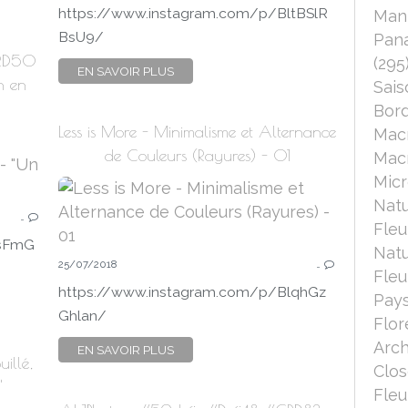
https://www.instagram.com/p/BltBSlR
Mant
BsU9/
Pana
CRD50
(295
EN SAVOIR PLUS
n en
Sais
Bord
Less is More - Minimalisme et Alternance
Mac
de Couleurs (Rayures) - 01
Macr
Micr
Nat
…
Fleu
lsFmG
Nat
25/07/2018
…
Fleu
https://www.instagram.com/p/BlqhGz
Pays
Ghlan/
Flor
Arch
EN SAVOIR PLUS
illé,
Clo
"
Fleu