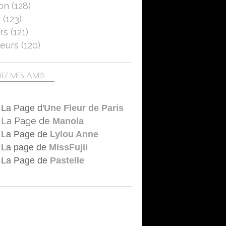
on
(128)
5
(123)
rs
(121)
eurs
(120)
EZ MES AMIS
La Page d'
Une Fleur de Paris
La Page de
Manola
La Page de
Lylou Anne
La page de
MissFujii
La Page de
Pastelle