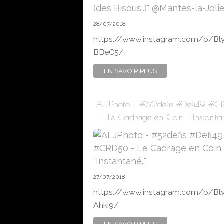
28/07/2018
https://www.instagram.com/p/Bl
BBeC5/
EN SAVOIR PLUS
ALJPhoto - #52defis #Defi49 #
- Le Cadrage en Coin -"Instantan
27/07/2018
https://www.instagram.com/p/B
Ahki9/