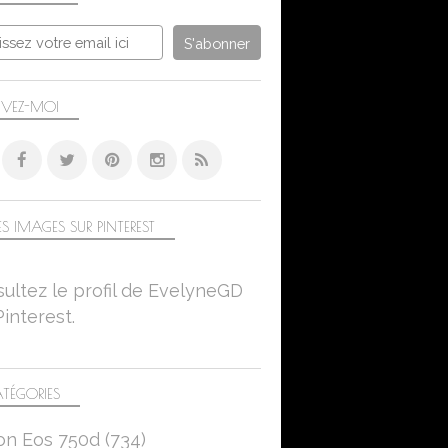
IVEZ-MOI
S IMAGES SUR PINTEREST
ultez le profil de EvelyneGD
Pinterest.
TÉGORIES
on Eos 750d
(734)