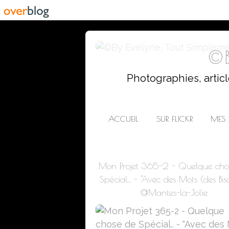
©B
Photographies, artic
ACCUEIL
SUR FLICKR
MES 
Mon Projet 365-2 - Quelque cho
Spécial.. - "Avec des Mots (des Biso
@Mantes-la-Jolie