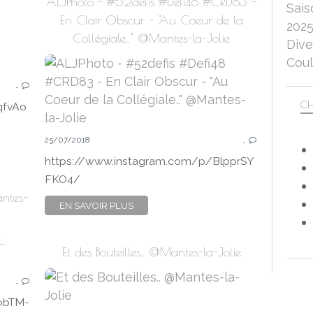
ALJPhoto - #52defis #Defi48 #CRD83 -
Sais
En Clair Obscur - "Au Coeur de la
202
Collégiale.." @Mantes-la-Jolie
Dive
Coul
…
CH
qfvAo
25/07/2018
…
https://www.instagram.com/p/BlpprSY
FKO4/
antes-
EN SAVOIR PLUS
Et des Bouteilles.. @Mantes-la-Jolie
…
obTM-