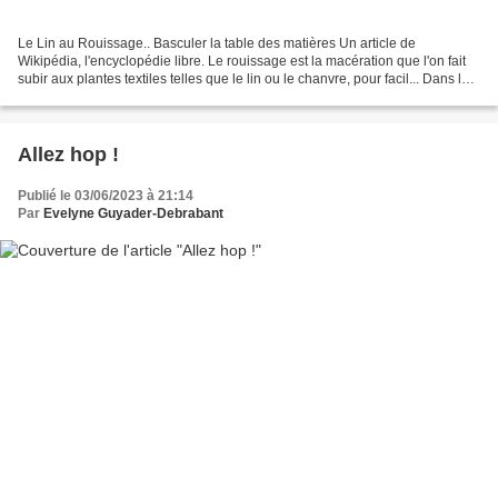
Le Lin au Rouissage.. Basculer la table des matières Un article de
Wikipédia, l'encyclopédie libre. Le rouissage est la macération que l'on fait
subir aux plantes textiles telles que le lin ou le chanvre, pour facil... Dans les
Yvelines aussi.. Ici, à...
Allez hop !
Publié le 03/06/2023 à 21:14
Par
Evelyne Guyader-Debrabant