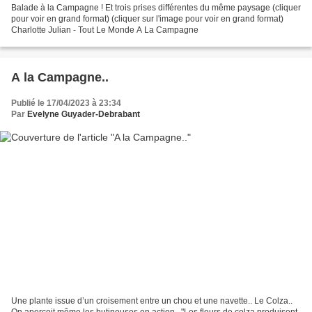
Balade à la Campagne ! Et trois prises différentes du même paysage (cliquer
pour voir en grand format) (cliquer sur l'image pour voir en grand format)
Charlotte Julian - Tout Le Monde A La Campagne
A la Campagne..
Publié le 17/04/2023 à 23:34
Par
Evelyne Guyader-Debrabant
Une plante issue d’un croisement entre un chou et une navette.. Le Colza..
On aperçoit même les butineuses en action.. "Les fleurs de colza produisent