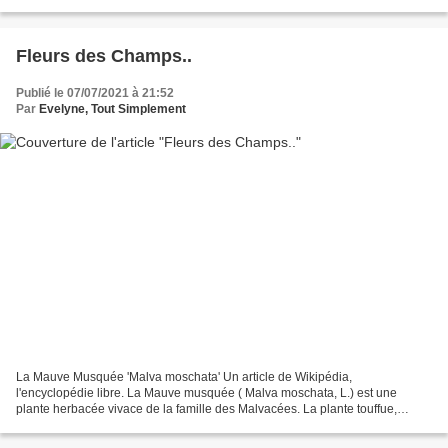
de l'article (suite...
Fleurs des Champs..
Publié le 07/07/2021 à 21:52
Par
Evelyne, Tout Simplement
La Mauve Musquée 'Malva moschata' Un article de Wikipédia,
l'encyclopédie libre. La Mauve musquée ( Malva moschata, L.) est une
plante herbacée vivace de la famille des Malvacées. La plante touffue,
ramifiée et vivace, couver...