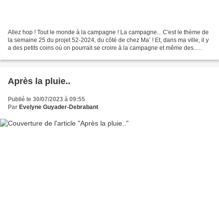
Allez hop ! Tout le monde à la campagne ! La campagne... C'est le thème de
la semaine 25 du projet 52-2024, du côté de chez Ma’ ! Et, dans ma ville, il y
a des petits coins où on pourrait se croire à la campagne et même des..
Petites Fleurs des Champs Cliquer...
Après la pluie..
Publié le 30/07/2023 à 09:55
Par
Evelyne Guyader-Debrabant