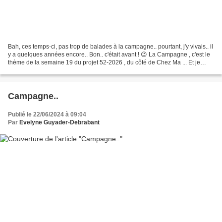
Bah, ces temps-ci, pas trop de balades à la campagne.. pourtant, j'y vivais.. il
y a quelques années encore.. Bon.. c'était avant ! 😉 La Campagne , c'est le
thème de la semaine 19 du projet 52-2026 , du côté de Chez Ma ... Et je
vous propose un retour...
Campagne..
Publié le 22/06/2024 à 09:04
Par
Evelyne Guyader-Debrabant