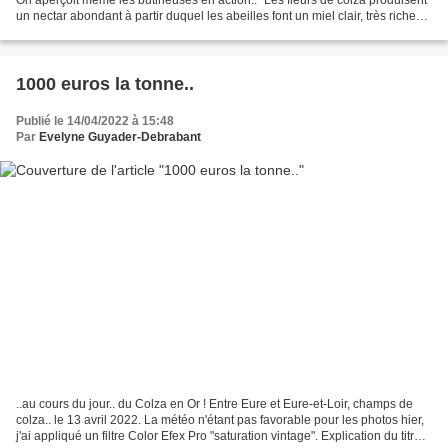
un nectar abondant à partir duquel les abeilles font un miel clair, très riche
en glucose..." "Pour...
1000 euros la tonne..
Publié le 14/04/2022 à 15:48
Par
Evelyne Guyader-Debrabant
..au cours du jour.. du Colza en Or ! Entre Eure et Eure-et-Loir, champs de
colza.. le 13 avril 2022. La météo n'étant pas favorable pour les photos hier,
j'ai appliqué un filtre Color Efex Pro "saturation vintage". Explication du titre