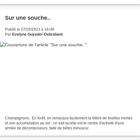
un nouvel appareil, en mode...
Sur une souche..
Publié le 27/10/2023 à 16:40
Par
Evelyne Guyader-Debrabant
Champignons.. En forêt, on remarque facilement la litière de feuilles mortes
et son accumulation au sol ; on sait qu'elle est le centre d'activité d'une
armée de décomposeurs, faite de bêtes minuscul