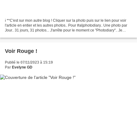
ℹ️ **C'est sur mon autre blog ! Cliquer sur la photo puis sur le lien pour voir
l'article en entier et les autres photos.. Pour #aljphotodiary.. Une photo par
Jour.. 31 jours, 31 photos... J'arrête pour le moment ce "Photodiary".. Je
reprendrai peut-être...
Voir Rouge !
Publié le 07/11/2023 à 15:19
Par
Evelyne GD