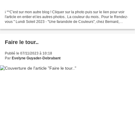
ℹ️ **C'est sur mon autre blog ! Cliquer sur la photo puis sur le lien pour voir
l'article en entier et les autres photos.. La couleur du mois.. Pour le Rendez-
vous " Lundi Soleil 2023 - "Une farandole de Couleurs", chez Bernard,
"BernieShoot".. (voir...
Faire le tour..
Publié le 07/11/2023 à 10:18
Par
Evelyne Guyader-Debrabant