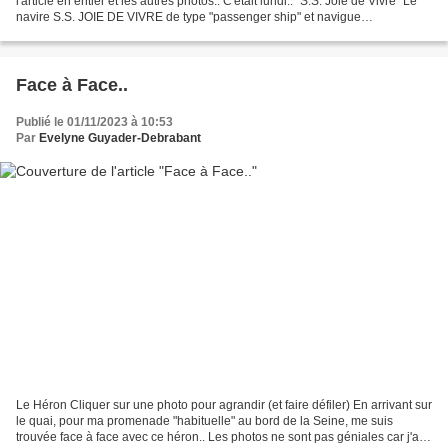
l'article en entier et les autres photos.. C'était lundi.. "S.S. Joie de Vivre" Le
navire S.S. JOIE DE VIVRE de type "passenger ship" et navigue
actuellement sous le pavillon...
Face à Face..
Publié le 01/11/2023 à 10:53
Par
Evelyne Guyader-Debrabant
Le Héron Cliquer sur une photo pour agrandir (et faire défiler) En arrivant sur
le quai, pour ma promenade "habituelle" au bord de la Seine, me suis
trouvée face à face avec ce héron.. Les photos ne sont pas géniales car j'ai