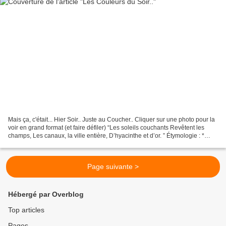
Mais ça, c'était... Hier Soir.. Juste au Coucher.. Cliquer sur une photo pour la
voir en grand format (et faire défiler) “Les soleils couchants Revêtent les
champs, Les canaux, la ville entière, D’hyacinthe et d’or. ” Étymologie : *
HYACINTHE, subst....
Page suivante >
Hébergé par Overblog
Top articles
Pages