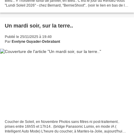
Bleu... » Troisième lundi de janvier, en Bleu.. C'est le jour du Rendez-vous
"Lundi Soleil 2026" - chez Bernard, "BernieShoot".. (voir le lien en bas de la
page), et sur Facebook...
Un mardi soir, sur la terre..
Publié le 25/11/2025 à 19:40
Par
Evelyne Guyader-Debrabant
Coucher de Soleil, en Novembre Photos sans filtres ni post-traitement..
prises entre 16h55 et 17h14.. (bridge Panasonic Lumix, en mode iA (
Intelligent Auto Mode) L'heure du coucher, à Mantes-la-Jolie, aujourd'hui