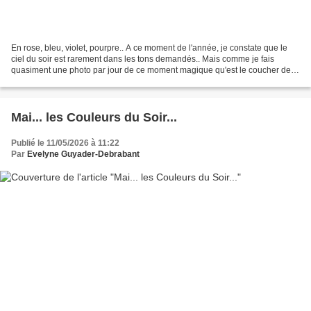
En rose, bleu, violet, pourpre.. A ce moment de l'année, je constate que le
ciel du soir est rarement dans les tons demandés.. Mais comme je fais
quasiment une photo par jour de ce moment magique qu'est le coucher de
soleil.. j'ai quelques archives sous...
Mai... les Couleurs du Soir...
Publié le 11/05/2026 à 11:22
Par
Evelyne Guyader-Debrabant