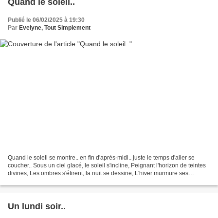
Quand le soleil..
Publié le 06/02/2025 à 19:30
Par
Evelyne, Tout Simplement
Quand le soleil se montre.. en fin d'après-midi.. juste le temps d'aller se
coucher.. Sous un ciel glacé, le soleil s'incline, Peignant l'horizon de teintes
divines, Les ombres s'étirent, la nuit se dessine, L'hiver murmure ses
mélodies fines. (texte...
Un lundi soir..