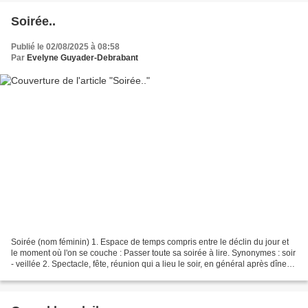
Soirée..
Publié le 02/08/2025 à 08:58
Par
Evelyne Guyader-Debrabant
Soirée (nom féminin) 1. Espace de temps compris entre le déclin du jour et
le moment où l'on se couche : Passer toute sa soirée à lire. Synonymes : soir
- veillée 2. Spectacle, fête, réunion qui a lieu le soir, en général après dîner :
Assister à une...