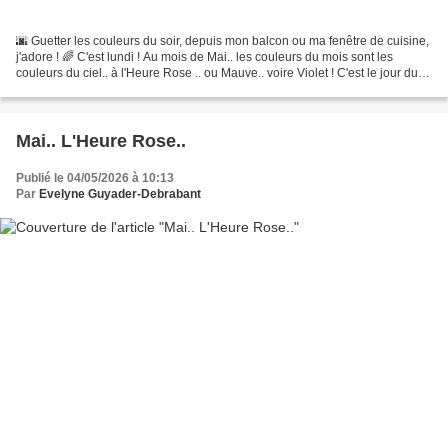
🌆 Guetter les couleurs du soir, depuis mon balcon ou ma fenêtre de cuisine,
j'adore ! 🌈 C'est lundi ! Au mois de Mai.. les couleurs du mois sont les
couleurs du ciel.. à l'Heure Rose .. ou Mauve.. voire Violet ! C'est le jour du
Rendez-vous "Lundi Soleil...
Mai.. L'Heure Rose..
Publié le 04/05/2026 à 10:13
Par
Evelyne Guyader-Debrabant