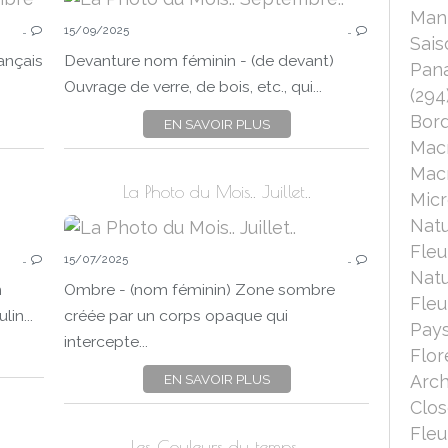
LA PHOTO DU MOIS
Mant
…
15/09/2025
…
LA PHOTO DU 15
Sais
2025
ançais
Devanture nom féminin - (de devant)
Pana
CHALLENGES PHOTO
Ouvrage de verre, de bois, etc., qui...
(294
Bord
EN SAVOIR PLUS
Mac
Macr
La Photo du Mois.. Juillet..
Micr
Nat
LA PHOTO DU MOIS
Fleu
…
15/07/2025
…
LA PHOTO DU 15
Nat
2025
n
Ombre - (nom féminin) Zone sombre
Fleu
ARCHITECTURE
in...
créée par un corps opaque qui
Pays
ESCALIER
intercepte...
Flor
BORDS DE SEINE
PANA
EN SAVOIR PLUS
Arch
PANASONIC LUMIX DC-FZ 1000 II
Clo
GOOGLE PIXEL 6
Fleu
Les Couleurs du temps..