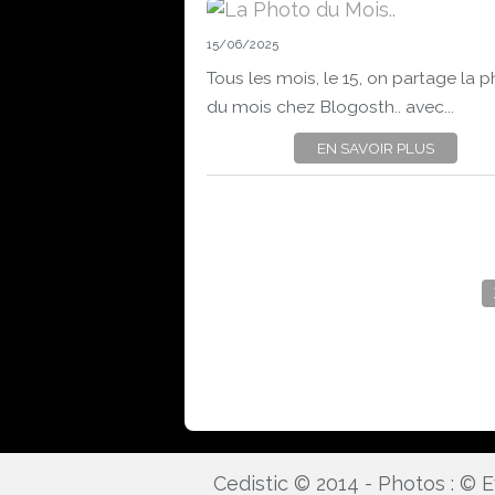
15/06/2025
Tous les mois, le 15, on partage la 
du mois chez Blogosth.. avec...
EN SAVOIR PLUS
Cedistic © 2014 - Photos : ©