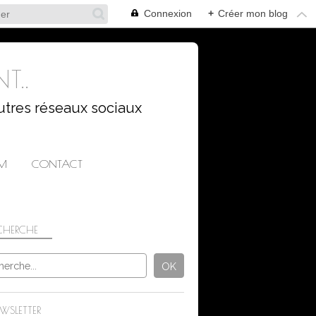
Connexion
+
Créer mon blog
T..
utres réseaux sociaux
AM
CONTACT
CHERCHE
CHALLENGES PHOTO
WSLETTER
DÉFIS PHOTO