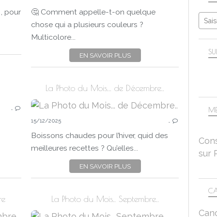
JUILLET
 , pour
🤔 Comment appelle-t-on quelque
2026
chose qui a plusieurs couleurs ?
CHEZ BLOGOSTH-OTH67
Multicolore...
FLOU
SU
EN SAVOIR PLUS
NATURE
CANON EOS 750D
La Photo du Mois... de Décembre..
LA PHOTO DU MOIS
…
LA PHOTO DU 15
ME
15/12/2025
2026
…
BLANC
Boissons chaudes pour l’hiver, quid des
Cons
FLEURS
meilleures recettes ? Qu’elles...
sur 
ORCHIDÉES
EN SAVOIR PLUS
PANASONIC LUMIX DC-FZ 1000 II
CA
re
La Photo du Mois.. Septembre..
Can