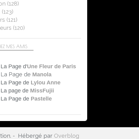
on
(128)
5
(123)
LA PHOTO DU MOIS
rs
(121)
LA PHOTO DU 15
eurs
(120)
2024
COULEURS
AUTOMNE
EZ MES AMIS
NATURE
MANTES-LA-JOLIE
La Page d'
Une Fleur de Paris
La Page de
Manola
La Page de
Lylou Anne
La page de
MissFujii
La Page de
Pastelle
ation. - Hébergé par
Overblog