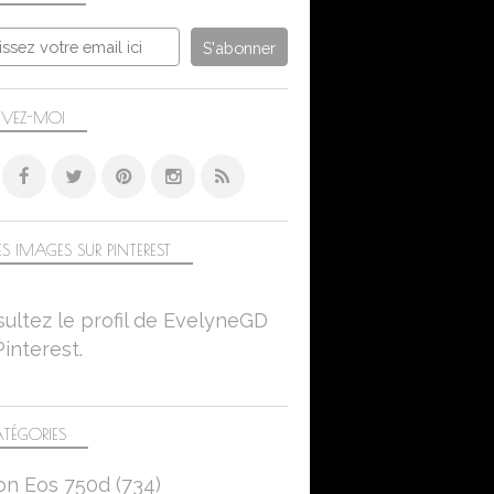
LA PHOTO DU MOIS
LA PHOTO DU 15
2026
AVRIL
IVEZ-MOI
COULEURS
NATURE MORTE
STILL LIFE
S IMAGES SUR PINTEREST
LA PHOTO DU MOIS
LA PHOTO DU 15
2025
ultez le profil de EvelyneGD
HIVER
Pinterest.
SAISON
CLOSE-UP
CANON EOS 450D
TÉGORIES
OBJECTIF CANON 50MM-1.8
on Eos 750d
(734)