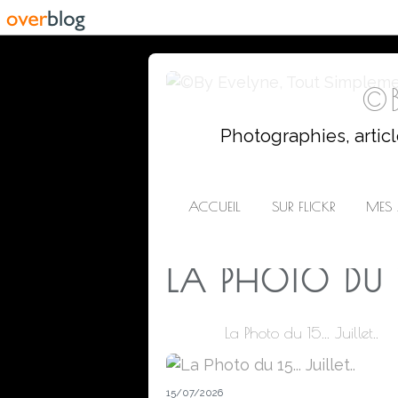
©B
Photographies, artic
ACCUEIL
SUR FLICKR
MES 
LA PHOTO DU 
La Photo du 15... Juillet..
15/07/2026