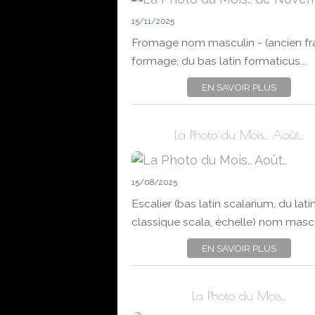
15/11/2025
Fromage nom masculin - (ancien fr
formage, du bas latin formaticus...
EN SAVOIR PLUS
La Photo du Mois.. Août..
15/08/2025
Escalier (bas latin scalarium, du lati
classique scala, échelle) nom mascul
EN SAVOIR PLUS
La Photo du Mois..