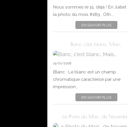
Nous sommes le 15, déjà ! En Juillet
la photo du mois #189 , Oth...
EN SAVOIR PLUS
Blanc, c'est blanc.. Mais...
15/01/2026
Blanc : Le blanc est un champ
chromatique caractérisé par une
impression...
EN SAVOIR PLUS
La Photo du Mois.. de Novemb