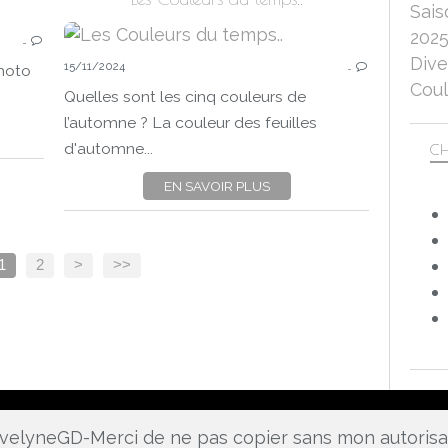
Sais
LA PHOTO DU MOIS
202
…
LA PHOTO DU 15
Dive
15/11/2024
2025
…
photo
Coul
FLEURS
Quelles sont les cinq couleurs de
MACRO-PROXI
l’automne ? La couleur des feuilles
PANASONIC LUMIX DC-FZ 1000 II
d'automne...
CH
EN SAVOIR PLUS
1
2
>
>>
 EvelyneGD-Merci de ne pas copier sans mon autoris