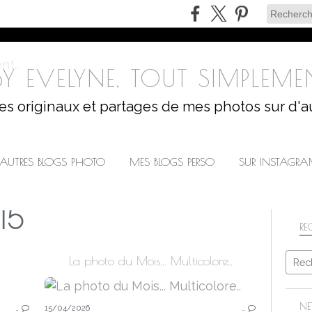
Y EVELYNE, TOUT SIMPLEMEN
les originaux et partages de mes photos sur d'a
AUTRES BLOGS PHOTO
MES BLOGS PERSO
SUR INSTAGR
15
RE
La photo du Mois... Multicolore..
LA PHOTO DU MOIS
NE
…
15/04/2026
…
LA PHOTO DU 15