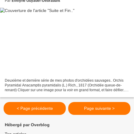
Par
Evelyne Guyader-Debrabant
Deuxième et dernière série de mes photos d'orchidées sauvages.. Orchis
Pyramidal Anacamptis pyramidalis (L.) Rich., 1817 (Orchidée queue-de-
renard) Cliquer sur une image pour la voir en grand format, et faire défiler..
Présentation de Anacamptis pyramidalis...
< Page précédente
Page suivante >
Hébergé par Overblog