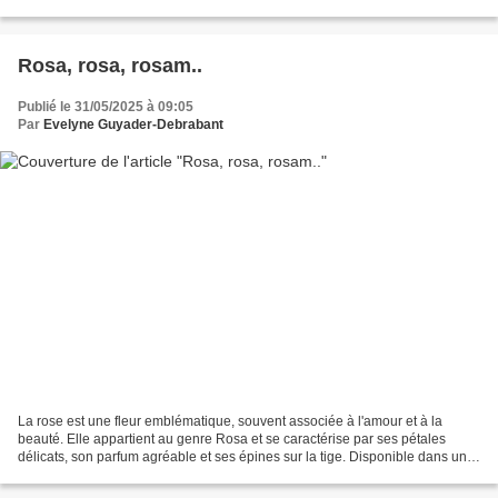
premières photos partagées.. Et...
Rosa, rosa, rosam..
Publié le 31/05/2025 à 09:05
Par
Evelyne Guyader-Debrabant
La rose est une fleur emblématique, souvent associée à l'amour et à la
beauté. Elle appartient au genre Rosa et se caractérise par ses pétales
délicats, son parfum agréable et ses épines sur la tige. Disponible dans une
grande variété de couleurs, chaque...