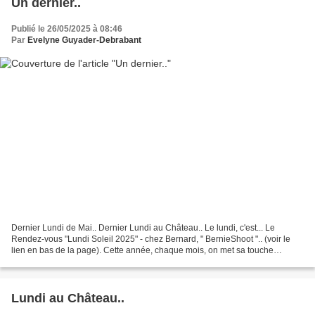
Un dernier..
Publié le 26/05/2025 à 08:46
Par
Evelyne Guyader-Debrabant
Dernier Lundi de Mai.. Dernier Lundi au Château.. Le lundi, c'est... Le
Rendez-vous "Lundi Soleil 2025" - chez Bernard, " BernieShoot ".. (voir le
lien en bas de la page). Cette année, chaque mois, on met sa touche
personnelle sur Lundi Soleil . Du 1er...
Lundi au Château..