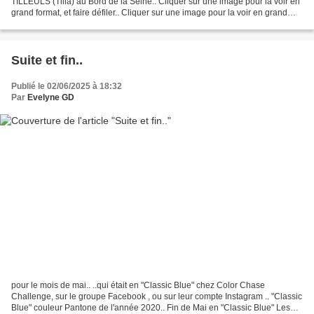
TILLEULS (Tilia) au Bord de la Seine.. Cliquer sur une image pour la voir en
grand format, et faire défiler.. Cliquer sur une image pour la voir en grand
format, et faire défiler.. Tilleul...
Suite et fin..
Publié le 02/06/2025 à 18:32
Par
Evelyne GD
pour le mois de mai.. ..qui était en "Classic Blue" chez Color Chase
Challenge, sur le groupe Facebook , ou sur leur compte Instagram .. "Classic
Blue" couleur Pantone de l'année 2020.. Fin de Mai en "Classic Blue" Les