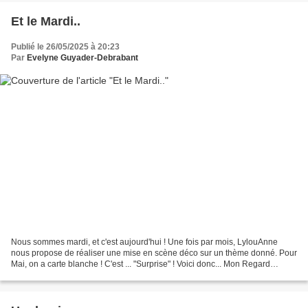
Et le Mardi..
Publié le 26/05/2025 à 20:23
Par
Evelyne Guyader-Debrabant
Nous sommes mardi, et c'est aujourd'hui ! Une fois par mois, LylouAnne
nous propose de réaliser une mise en scène déco sur un thème donné. Pour
Mai, on a carte blanche ! C'est ... "Surprise" ! Voici donc... Mon Regard
"Surprise".. Juste deux photos, toutes...