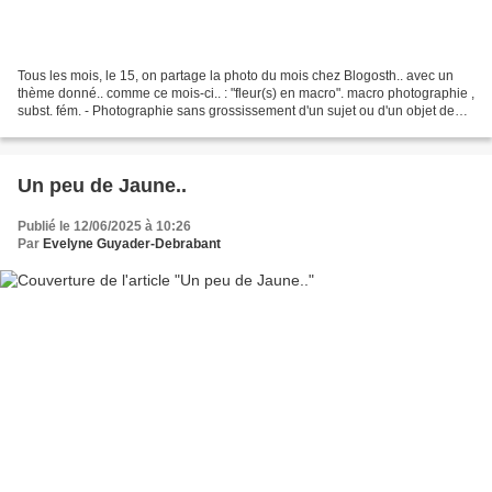
Tous les mois, le 15, on partage la photo du mois chez Blogosth.. avec un
thème donné.. comme ce mois-ci.. : "fleur(s) en macro". macro photographie ,
subst. fém. - Photographie sans grossissement d'un sujet ou d'un objet de
petite taille, reproduite...
Un peu de Jaune..
Publié le 12/06/2025 à 10:26
Par
Evelyne Guyader-Debrabant