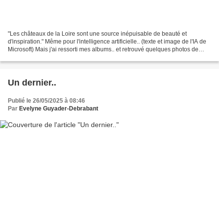
"Les châteaux de la Loire sont une source inépuisable de beauté et
d'inspiration." Même pour l'intelligence artificielle.. (texte et image de l'IA de
Microsoft) Mais j'ai ressorti mes albums.. et retrouvé quelques photos de
1989, l'époque où parfois,...
Un dernier..
Publié le 26/05/2025 à 08:46
Par
Evelyne Guyader-Debrabant