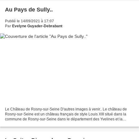
Au Pays de Sully..
Publié le 14/09/2021 à 17:07
Par
Evelyne Guyader-Debrabant
Le Château de Rosny-sur-Seine D'autres images à venir.. Le château de
Rosny-sur-Seine est un château français de style Louis XIII situé dans la
commune de Rosny-sur-Seine dans le département des Yvelines et la
région d' Île-de-France, sur la rive...