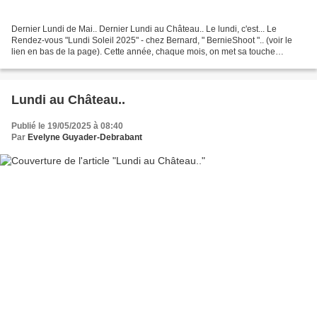
Dernier Lundi de Mai.. Dernier Lundi au Château.. Le lundi, c'est... Le
Rendez-vous "Lundi Soleil 2025" - chez Bernard, " BernieShoot ".. (voir le
lien en bas de la page). Cette année, chaque mois, on met sa touche
personnelle sur Lundi Soleil . Du 1er...
Lundi au Château..
Publié le 19/05/2025 à 08:40
Par
Evelyne Guyader-Debrabant