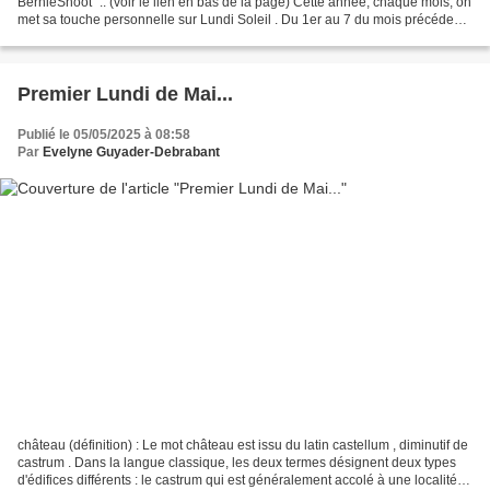
BernieShoot ".. (voir le lien en bas de la page) Cette année, chaque mois, on
met sa touche personnelle sur Lundi Soleil . Du 1er au 7 du mois précédent,
un sondage est organisé dans...
Premier Lundi de Mai...
Publié le 05/05/2025 à 08:58
Par
Evelyne Guyader-Debrabant
château (définition) : Le mot château est issu du latin castellum , diminutif de
castrum . Dans la langue classique, les deux termes désignent deux types
d'édifices différents : le castrum qui est généralement accolé à une localité