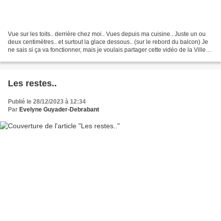
Vue sur les toits.. derrière chez moi.. Vues depuis ma cuisine.. Juste un ou
deux centimètres.. et surtout la glace dessous.. (sur le rebord du balcon) Je
ne sais si ça va fonctionner, mais je voulais partager cette vidéo de la Ville
de Mantes-la-Jolie.....
Les restes..
Publié le 28/12/2023 à 12:34
Par
Evelyne Guyader-Debrabant