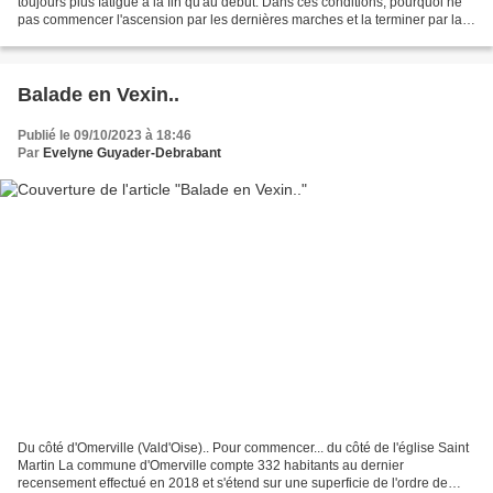
toujours plus fatigué à la fin qu'au début. Dans ces conditions, pourquoi ne
pas commencer l'ascension par les dernières marches et la terminer par la
première.”
Balade en Vexin..
Publié le 09/10/2023 à 18:46
Par
Evelyne Guyader-Debrabant
Du côté d'Omerville (Vald'Oise).. Pour commencer... du côté de l'église Saint
Martin La commune d'Omerville compte 332 habitants au dernier
recensement effectué en 2018 et s'étend sur une superficie de l'ordre de