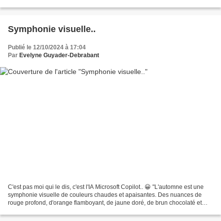
nivelée. ( Wiktionnaire ) Le...
Symphonie visuelle..
Publié le 12/10/2024 à 17:04
Par
Evelyne Guyader-Debrabant
C'est pas moi qui le dis, c'est l'IA Microsoft Copilot.. 😀 "L'automne est une
symphonie visuelle de couleurs chaudes et apaisantes. Des nuances de
rouge profond, d'orange flamboyant, de jaune doré, de brun chocolaté et
parfois même des touches de violet....