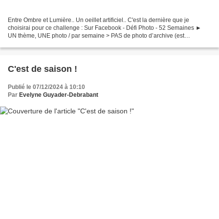
Entre Ombre et Lumière.. Un oeillet artificiel.. C'est la dernière que je
choisirai pour ce challenge : Sur Facebook - Défi Photo - 52 Semaines ►
UN thème, UNE photo / par semaine ˃ PAS de photo d’archive (est
considérée photo d’archive toute photo prise...
C'est de saison !
Publié le 07/12/2024 à 10:10
Par
Evelyne Guyader-Debrabant