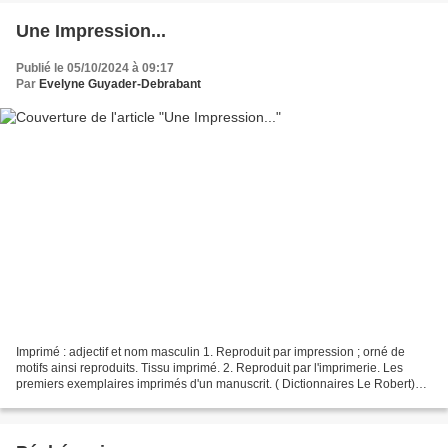
Une Impression...
Publié le 05/10/2024 à 09:17
Par
Evelyne Guyader-Debrabant
Imprimé : adjectif et nom masculin 1. Reproduit par impression ; orné de
motifs ainsi reproduits. Tissu imprimé. 2. Reproduit par l'imprimerie. Les
premiers exemplaires imprimés d'un manuscrit. ( Dictionnaires Le Robert)
"Imprimé" est le thème de la semaine...