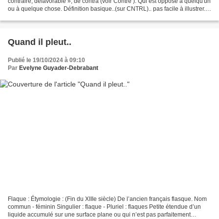
contraire, défavorable », de contra (voir Contre ). Qui est opposé à quelqu'un
ou à quelque chose. Définition basique..(sur CNTRL).. pas facile à illustrer..
Mais.. Il fallait...
Quand il pleut..
Publié le 19/10/2024 à 09:10
Par
Evelyne Guyader-Debrabant
Flaque : Étymologie : (Fin du XIIIe siècle) De l’ancien français flasque. Nom
commun - féminin Singulier : flaque - Pluriel : flaques Petite étendue d’un
liquide accumulé sur une surface plane ou qui n’est pas parfaitement