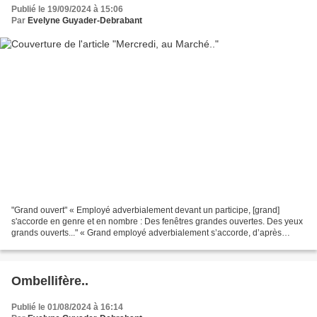
Publié le 19/09/2024 à 15:06
Par
Evelyne Guyader-Debrabant
"Grand ouvert" « Employé adverbialement devant un participe, [grand]
s'accorde en genre et en nombre : Des fenêtres grandes ouvertes. Des yeux
grands ouverts..." « Grand employé adverbialement s’accorde, d’après
l’usage, avec l’adjectif ou le participe...
Ombellifère..
Publié le 01/08/2024 à 16:14