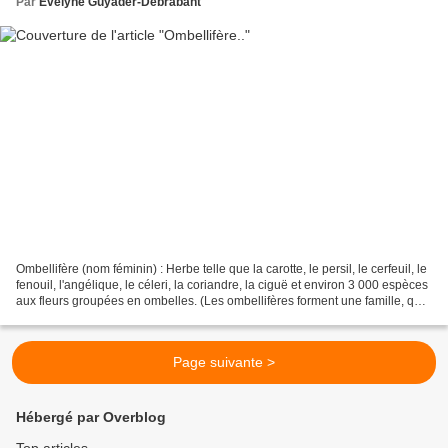
Par
Evelyne Guyader-Debrabant
Ombellifère (nom féminin) : Herbe telle que la carotte, le persil, le cerfeuil, le
fenouil, l'angélique, le céleri, la coriandre, la ciguë et environ 3 000 espèces
aux fleurs groupées en ombelles. (Les ombellifères forment une famille, qui,
à elle seule,...
Page suivante >
Hébergé par Overblog