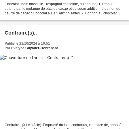
Chocolat.. nom masculin - (espagnol chocolate, du nahuatl) 1. Produit
obtenu par le mélange de pâte de cacao et de sucre additionné ou non de
beurre de cacao : Chocolat au lait, aux noisettes. 2. Bonbon au chocolat. 3.
Boisson obtenue par la dilution,...
Contraire(s)..
Publié le 21/10/2024 à 16:51
Par
Evelyne Guyader-Debrabant
Contraire.. (XII e siècle). Emprunté du latin contrarius, « en face de, opposé,