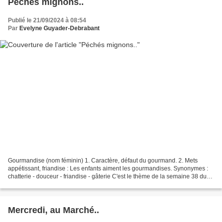
Péchés mignons..
Publié le 21/09/2024 à 08:54
Par
Evelyne Guyader-Debrabant
Gourmandise (nom féminin) 1. Caractère, défaut du gourmand. 2. Mets
appétissant, friandise : Les enfants aiment les gourmandises. Synonymes :
chatterie - douceur - friandise - gâterie C'est le thème de la semaine 38 du
projet 52-2024 , du côté de chez...
Mercredi, au Marché..