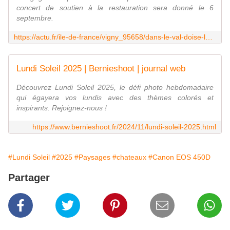
concert de soutien à la restauration sera donné le 6
septembre.
https://actu.fr/ile-de-france/vigny_95658/dans-le-val-doise-la-restauration-du-chateau-de-vigny-un-chantier-de-grande-ampleur_61272237.html
Lundi Soleil 2025 | Bernieshoot | journal web
Découvrez Lundi Soleil 2025, le défi photo hebdomadaire
qui égayera vos lundis avec des thèmes colorés et
inspirants. Rejoignez-nous !
https://www.bernieshoot.fr/2024/11/lundi-soleil-2025.html
#Lundi Soleil
#2025
#Paysages
#chateaux
#Canon EOS 450D
Partager