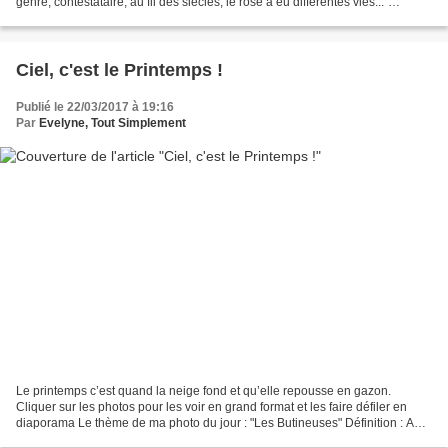
genré, contestataire, au fil des siècles, le rose a eu différentes vies..."
("L'Histoire...
Ciel, c'est le Printemps !
Publié le 22/03/2017 à 19:16
Par
Evelyne, Tout Simplement
Le printemps c’est quand la neige fond et qu’elle repousse en gazon.
Cliquer sur les photos pour les voir en grand format et les faire défiler en
diaporama Le thème de ma photo du jour : "Les Butineuses" Définition : Adj.
[Le plus souvent en parlant d'un...