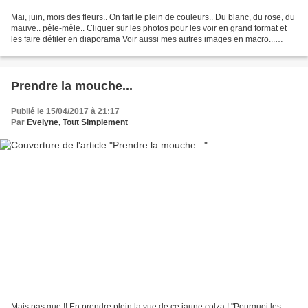
Mai, juin, mois des fleurs.. On fait le plein de couleurs.. Du blanc, du rose, du
mauve.. pêle-mêle.. Cliquer sur les photos pour les voir en grand format et
les faire défiler en diaporama Voir aussi mes autres images en macro...
Plantago lanceolata ,...
Prendre la mouche...
Publié le 15/04/2017 à 21:17
Par
Evelyne, Tout Simplement
Mais pas que !! En prendre plein la vue de ce jaune colza ! "Pourquoi les