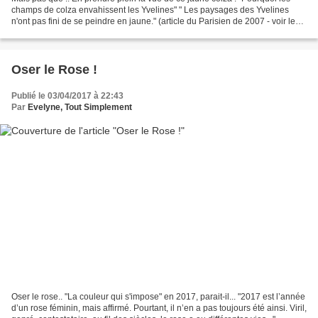
champs de colza envahissent les Yvelines" " Les paysages des Yvelines
n'ont pas fini de se peindre en jaune." (article du Parisien de 2007 - voir le
lien après les photos) Cliquer...
Oser le Rose !
Publié le 03/04/2017 à 22:43
Par
Evelyne, Tout Simplement
Oser le rose.. "La couleur qui s'impose" en 2017, parait-il... "2017 est l’année
d’un rose féminin, mais affirmé. Pourtant, il n’en a pas toujours été ainsi. Viril,