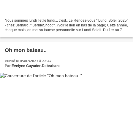
Nous sommes lundi ! et le lundi... c'est.. Le Rendez-vous " Lundi Soleil 2025"
- chez Bernard, " BernieShoot ".. (voir le lien en bas de la page) Cette année,
chaque mois, on met sa touche personnelle sur Lundi Soleil. Du 1er au 7 du
mois précédent, un...
Oh mon bateau..
Publié le 05/07/2023 à 22:47
Par
Evelyne Guyader-Debrabant