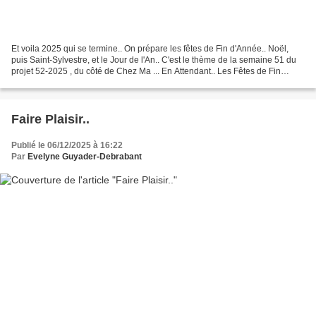
Et voila 2025 qui se termine.. On prépare les fêtes de Fin d'Année.. Noël,
puis Saint-Sylvestre, et le Jour de l'An.. C'est le thème de la semaine 51 du
projet 52-2025 , du côté de Chez Ma ... En Attendant.. Les Fêtes de Fin
d'Année Dans les Vitrines.. Anaïs...
Faire Plaisir..
Publié le 06/12/2025 à 16:22
Par
Evelyne Guyader-Debrabant