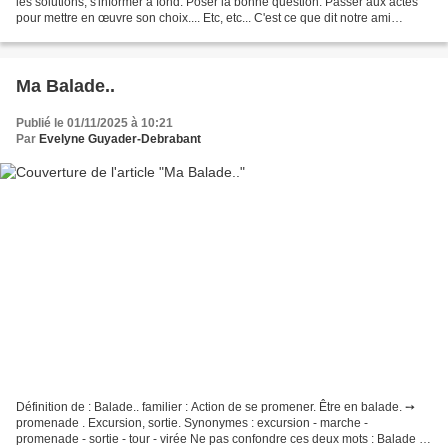
les solutions, s'informer à fond. Poser la bonne question. Passer aux actes
pour mettre en œuvre son choix.... Etc, etc... C'est ce que dit notre ami
Google.. quand on tape "Faire...
Ma Balade..
Publié le 01/11/2025 à 10:21
Par
Evelyne Guyader-Debrabant
Définition de : Balade.. familier : Action de se promener. Être en balade. ➙
promenade . Excursion, sortie. Synonymes : excursion - marche -
promenade - sortie - tour - virée Ne pas confondre ces deux mots : Balade (=