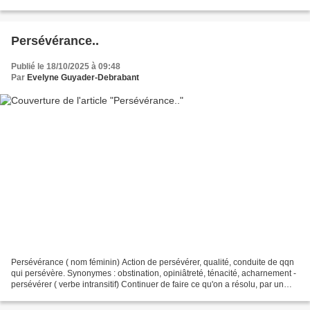
promenade), un seul l , comme dans...
Persévérance..
Publié le 18/10/2025 à 09:48
Par
Evelyne Guyader-Debrabant
Persévérance ( nom féminin) Action de persévérer, qualité, conduite de qqn
qui persévère. Synonymes : obstination, opiniâtreté, ténacité, acharnement -
persévérer ( verbe intransitif) Continuer de faire ce qu'on a résolu, par un
acte de volonté renouvelé....