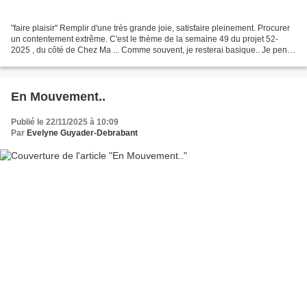
"faire plaisir" Remplir d'une très grande joie, satisfaire pleinement. Procurer
un contentement extrême. C'est le thème de la semaine 49 du projet 52-
2025 , du côté de Chez Ma ... Comme souvent, je resterai basique.. Je pense
Noël, période des fêtes.....
En Mouvement..
Publié le 22/11/2025 à 10:09
Par
Evelyne Guyader-Debrabant