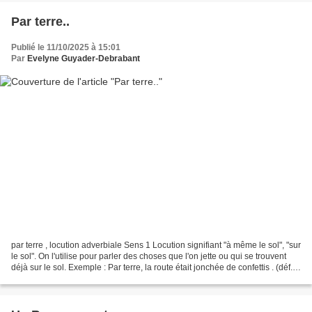
Par terre..
Publié le 11/10/2025 à 15:01
Par
Evelyne Guyader-Debrabant
par terre , locution adverbiale Sens 1 Locution signifiant "à même le sol", "sur
le sol". On l'utilise pour parler des choses que l'on jette ou qui se trouvent
déjà sur le sol. Exemple : Par terre, la route était jonchée de confettis . (déf.
L'Internaute...