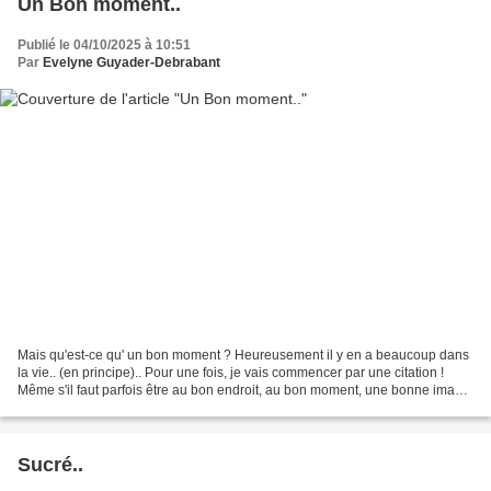
Un Bon moment..
Publié le 04/10/2025 à 10:51
Par
Evelyne Guyader-Debrabant
Mais qu'est-ce qu' un bon moment ? Heureusement il y en a beaucoup dans
la vie.. (en principe).. Pour une fois, je vais commencer par une citation !
Même s'il faut parfois être au bon endroit, au bon moment, une bonne image
se construit avec précision. Je...
Sucré..