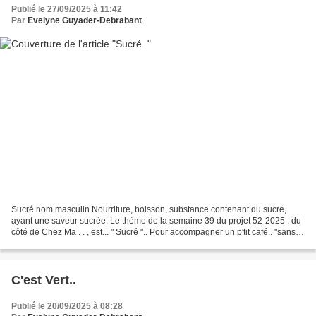
Publié le 27/09/2025 à 11:42
Par
Evelyne Guyader-Debrabant
Sucré nom masculin Nourriture, boisson, substance contenant du sucre,
ayant une saveur sucrée. Le thème de la semaine 39 du projet 52-2025 , du
côté de Chez Ma . . , est... " Sucré ".. Pour accompagner un p'tit café.. "sans
sucre".. des mini-financiers.. “Quand...
C'est Vert..
Publié le 20/09/2025 à 08:28