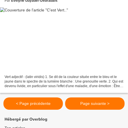
Par
Evelyne Guyader-Debrabant
Vert adjectif - (latin viridis) 1. Se dit de la couleur située entre le bleu et le
jaune dans le spectre de la lumière blanche : Une grenouille verte. 2. Qui est
devenu livide, en particulier sous l'effet d'une maladie, d'une émotion : Être
vert de peur....
< Page précédente
Page suivante >
Hébergé par Overblog