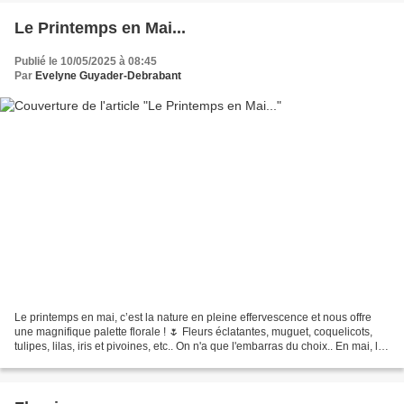
Le Printemps en Mai...
Publié le 10/05/2025 à 08:45
Par
Evelyne Guyader-Debrabant
Le printemps en mai, c’est la nature en pleine effervescence et nous offre
une magnifique palette florale ! 🌷 Fleurs éclatantes, muguet, coquelicots,
tulipes, lilas, iris et pivoines, etc.. On n'a que l'embarras du choix.. En mai, les
arbres et arbustes...