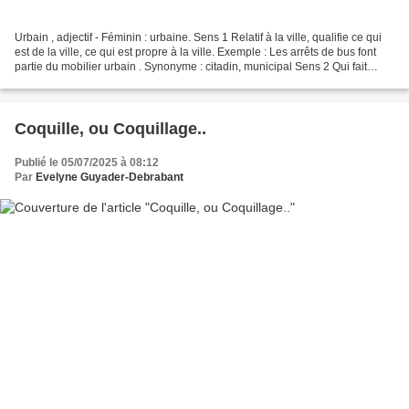
Urbain , adjectif - Féminin : urbaine. Sens 1 Relatif à la ville, qualifie ce qui
est de la ville, ce qui est propre à la ville. Exemple : Les arrêts de bus font
partie du mobilier urbain . Synonyme : citadin, municipal Sens 2 Qui fait
preuve de savoir...
Coquille, ou Coquillage..
Publié le 05/07/2025 à 08:12
Par
Evelyne Guyader-Debrabant