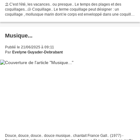
⛱ C'est l'été, les vacances.. ou presque.. Le temps des plages et des
coquillages...🐚 Coquillage.. Le terme coquillage peut désigner : un
coquillage , mollusque marin dont le corps est enveloppé dans une coquille
.. et plus particulièrement un coquillage,...
Musique...
Publié le 21/06/2025 à 09:11
Par
Evelyne Guyader-Debrabant
Douce, douce, douce.. douce musique.. chantait France Gall.. (1977) -