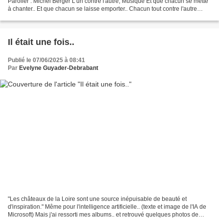
Parolier : Michel Berger L'un contre l'autre, Musique Et que chacun se mette
à chanter.. Et que chacun se laisse emporter.. Chacun tout contre l'autre
serré.. Chacun tout contre l'autre...
Il était une fois..
Publié le 07/06/2025 à 08:41
Par
Evelyne Guyader-Debrabant
"Les châteaux de la Loire sont une source inépuisable de beauté et
d'inspiration." Même pour l'intelligence artificielle.. (texte et image de l'IA de
Microsoft) Mais j'ai ressorti mes albums.. et retrouvé quelques photos de