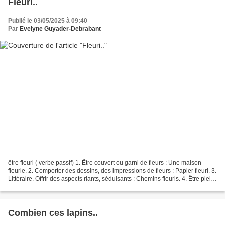
Fleuri..
Publié le 03/05/2025 à 09:40
Par
Evelyne Guyader-Debrabant
être fleuri ( verbe passif) 1. Être couvert ou garni de fleurs : Une maison
fleurie. 2. Comporter des dessins, des impressions de fleurs : Papier fleuri. 3.
Littéraire. Offrir des aspects riants, séduisants : Chemins fleuris. 4. Être plein
d'images, d'ornements...
Combien ces lapins..