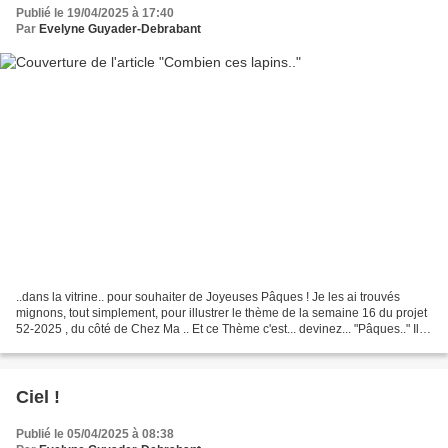
Publié le 19/04/2025 à 17:40
Par
Evelyne Guyader-Debrabant
..dans la vitrine.. pour souhaiter de Joyeuses Pâques ! Je les ai trouvés
mignons, tout simplement, pour illustrer le thème de la semaine 16 du projet
52-2025 , du côté de Chez Ma .. Et ce Thème c'est... devinez... "Pâques.." Il y
a aussi ces petites...
Ciel !
Publié le 05/04/2025 à 08:38