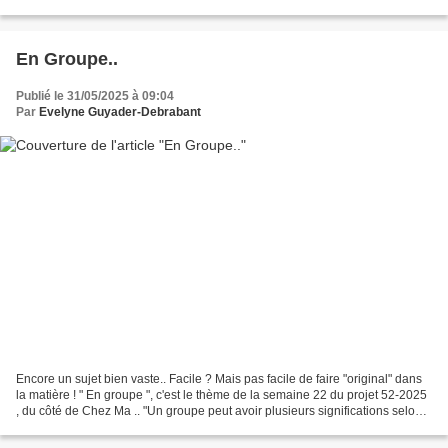
1989, l'époque où parfois,...
En Groupe..
Publié le 31/05/2025 à 09:04
Par
Evelyne Guyader-Debrabant
Encore un sujet bien vaste.. Facile ? Mais pas facile de faire "original" dans
la matière ! " En groupe ", c'est le thème de la semaine 22 du projet 52-2025
, du côté de Chez Ma .. "Un groupe peut avoir plusieurs significations selon
le contexte. En général,...