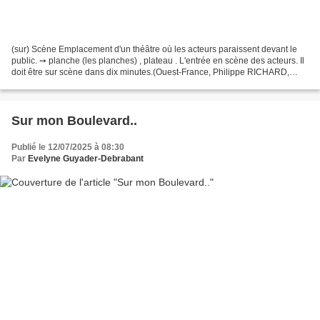
(sur) Scène Emplacement d'un théâtre où les acteurs paraissent devant le
public. ➙ planche (les planches) , plateau . L'entrée en scène des acteurs. Il
doit être sur scène dans dix minutes.(Ouest-France, Philippe RICHARD,
04/12/2016) Un véritable studio...
Sur mon Boulevard..
Publié le 12/07/2025 à 08:30
Par
Evelyne Guyader-Debrabant