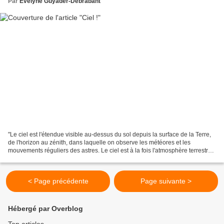
Par
Evelyne Guyader-Debrabant
"Le ciel est l'étendue visible au-dessus du sol depuis la surface de la Terre,
de l'horizon au zénith, dans laquelle on observe les météores et les
mouvements réguliers des astres. Le ciel est à la fois l'atmosphère terrestre,
dans laquelle volent les...
< Page précédente
Page suivante >
Hébergé par Overblog