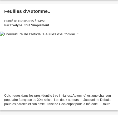
Feuilles d'Automne..
Publié le 10/10/2015 à 14:51
Par
Evelyne, Tout Simplement
Colchiques dans les prés (dont le titre initial est Automne) est une chanson
populaire française du XXe siècle. Les deux auteurs — Jacqueline Debatte
pour les paroles et son amie Francine Cockenpot pour la mélodie —, toutes
deux chefs scouts, créent cette...