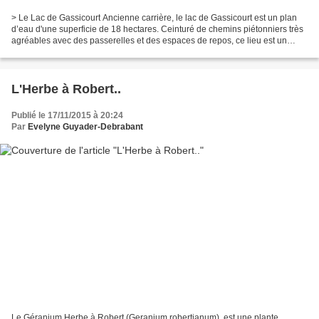
> Le Lac de Gassicourt Ancienne carrière, le lac de Gassicourt est un plan
d’eau d'une superficie de 18 hectares. Ceinturé de chemins piétonniers très
agréables avec des passerelles et des espaces de repos, ce lieu est un
endroit idéal pour se promener....
L'Herbe à Robert..
Publié le 17/11/2015 à 20:24
Par
Evelyne Guyader-Debrabant
Le Géranium Herbe à Robert (Geranium robertianum), est une plante