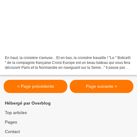
En haut, la croisière s'amuse... Et en bas, la croisière travaille ! "Le " Boticelli
" de la compagnie française Croisi Europe est un beau bateau qui vous fera
découvrir Paris et la Normandie en naviguant sur la Seine..." Il passe par
Mantes-la-Jolie...
< Page précédente
Page suivante >
Hébergé par Overblog
Top articles
Pages
Contact