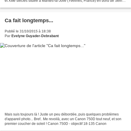
et XIIIe siècles située à Mantes-la-Jolie (Yvelines, France) en bord de Seine.
Elle fut classée Monument...
Ca fait longtemps...
Publié le 31/10/2015 à 18:38
Par
Evelyne Guyader-Debrabant
Mais suis toujours là ! Juste un peu débordée, puis quelques problèmes
d'appareil photo... Bref.. Me revoilà, avec un Canon 750D tout neuf, et son
premier coucher de soleil ! Canon 750D - objectif 18-135 Canon