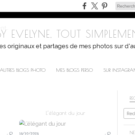
Y EVELYNE, TOUT SIMPLEMEN
les originaux et partages de mes photos sur d'a
AUTRES BLOGS PHOTO
MES BLOGS PERSO
SUR INSTAGR
RE
L’élégant du jour
NATURE
NE
…
15/10/2025
…
2026