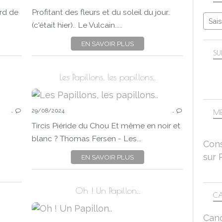
PAPILLONS
rd de
Profitant des fleurs et du soleil du jour..
CLOSE UP
(c'était hier).. Le Vulcain.....
MACRO-PROXI
EN SAVOIR PLUS
MACRO - FLEURS, INSECTES, MICROCOSMOS..
PANA
SU
PANASONIC LUMIX DC-FZ 1000 II
Les Papillons, les papillons..
NATURE
…
29/08/2024
…
PAPILLONS
ME
AUTOMNE
Tircis Piéride du Chou Et même en noir et
MACRO-PROXI
blanc ? Thomas Fersen - Les...
Cons
PANASONIC LUMIX DC-FZ 1000 II
sur 
EN SAVOIR PLUS
PANA
Oh ! Un Papillon..
CA
Can