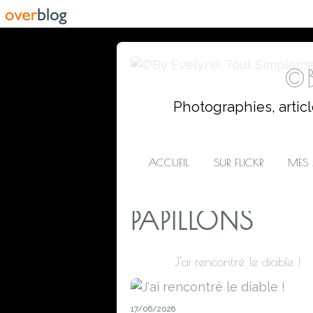
©B
Photographies, artic
ACCUEIL
SUR FLICKR
MES 
PAPILLONS
J'ai rencontré le diable !
17/06/2026