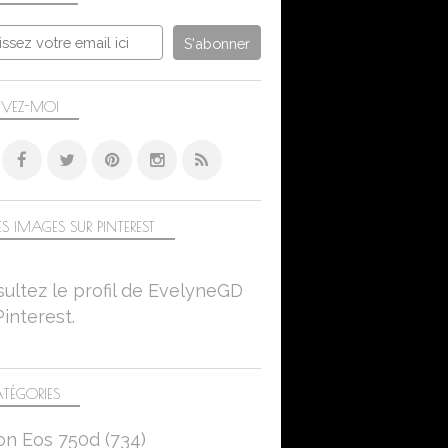
PAPILLONS
FLEURS
CLOSE-UP
SONIC LUMIX DC-FZ 1000 II
IVEZ-MOI
PAPILLONS
NATURE
S IMAGES SUR PINTEREST
FAUNE
MACRO - FLEURS, INSECTES, MICROCOSMOS..
ultez le profil de EvelyneGD
ÉTÉ
Pinterest.
CLOSE-UP
SONIC LUMIX DC-FZ 1000 II
TÉGORIES
PAPILLONS
on Eos 750d
(734)