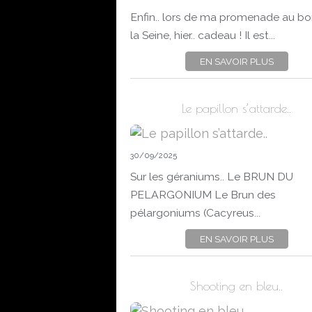
Enfin.. lors de ma promenade au bo
la Seine, hier.. cadeau ! Il est...
EN SAVOIR PLUS
Le papillon s’attarde..
30/09/2025
Sur les géraniums.. Le BRUN DU
PELARGONIUM Le Brun des
pélargoniums (Cacyreus...
EN SAVOIR PLUS
Shooting en bleu..