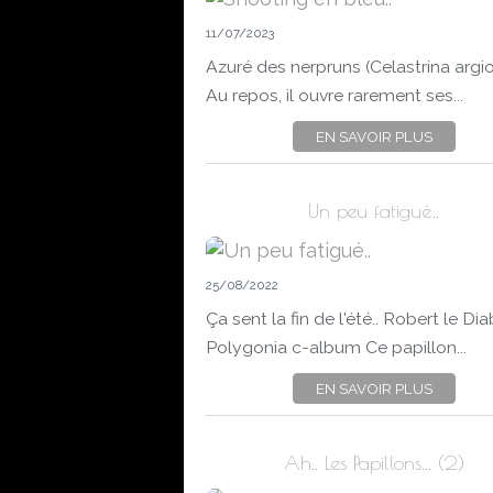
11/07/2023
Azuré des nerpruns (Celastrina argio
Au repos, il ouvre rarement ses...
EN SAVOIR PLUS
Un peu fatigué..
25/08/2022
Ça sent la fin de l'été.. Robert le Dia
Polygonia c-album Ce papillon...
EN SAVOIR PLUS
Ah.. Les Papillons... (2)