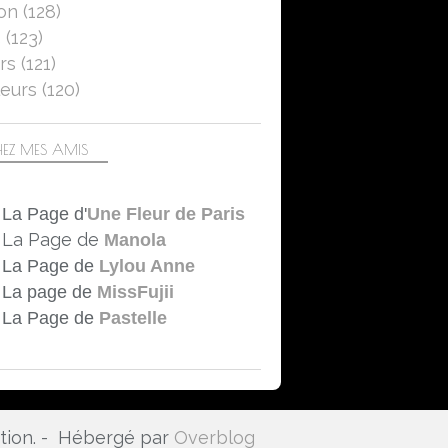
on
(128)
NATURE
5
(123)
MACRO-PROXI
rs
(121)
CANON EOS 750D
eurs
(120)
EZ MES AMIS
La Page d'
Une Fleur de Paris
La Page de
Manola
La Page de
Lylou Anne
La page de
MissFujii
La Page de
Pastelle
ation. - Hébergé par
Overblog