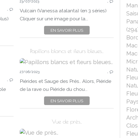
23/07/2023
…
PAPILLONS
Mant
…
NATURE
Vulcain (Vanessa atalanta) (en 3 séries)
Sais
MACRO
lus)
Cliquer sur une image pour la...
Pana
CANON EOS 750D
(294
EN SAVOIR PLUS
Bord
Mac
Papillons blancs et fleurs bleues..
Macr
Micr
Nat
27/06/2023
…
PAPILLONS
Fleu
…
NATURE
Piérides et Sauge des Prés.. Alors, Piéride
Nat
SAISON
ble
de la rave ou Piéride du chou...
Fleu
ÉTÉ
EN SAVOIR PLUS
Pays
CANON EOS 750D
Flor
MACRO-PROXI
Arch
Vue de près..
Clo
Fleu