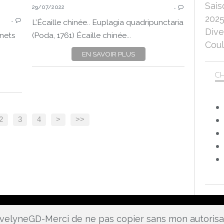
Sais
29/07/2022
…
PAPILLONS
202
…
NATURE
L’Écaille chinée.. Euplagia quadripunctaria
Dive
CANON EOS 750D
rnets
(Poda, 1761) Écaille chinée...
Coul
MACRO
EN SAVOIR PLUS
CH
2
3
4
>
>>
 EvelyneGD-Merci de ne pas copier sans mon autoris