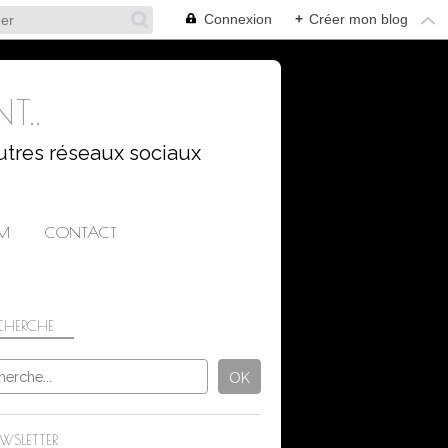
Connexion
+
Créer mon blog
T..
utres réseaux sociaux
AM
CONTACT
CHERCHE
NATURE
WSLETTER
2025