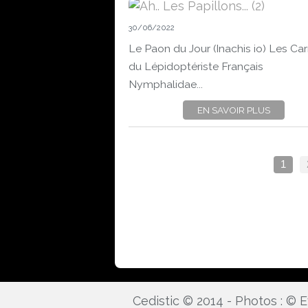
30/06/2022
Le Paon du Jour (Inachis io) Les Ca
du Lépidoptériste Français
Nymphalidae...
EN SAVOIR PLUS
1
Cedistic © 2014 - Photos : ©