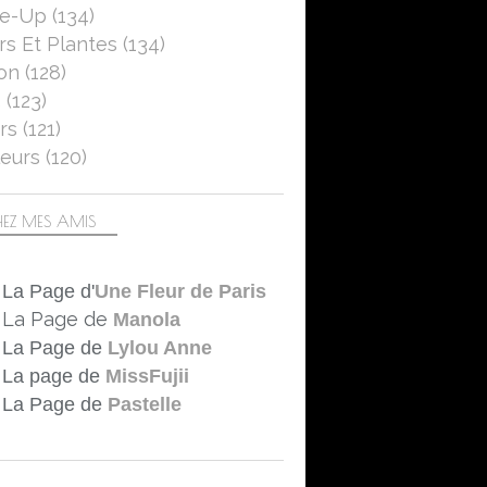
se-Up
(134)
rs Et Plantes
(134)
on
(128)
5
(123)
rs
(121)
eurs
(120)
EZ MES AMIS
La Page d'
Une Fleur de Paris
La Page de
Manola
La Page de
Lylou Anne
La page de
MissFujii
La Page de
Pastelle