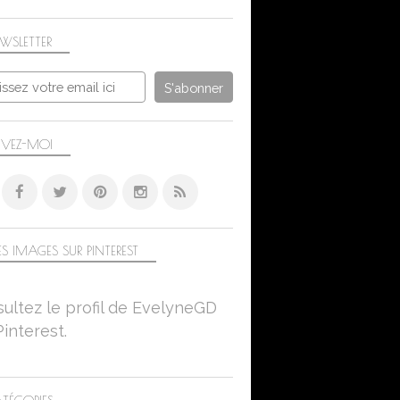
WSLETTER
IVEZ-MOI
S IMAGES SUR PINTEREST
ultez le profil de EvelyneGD
Pinterest.