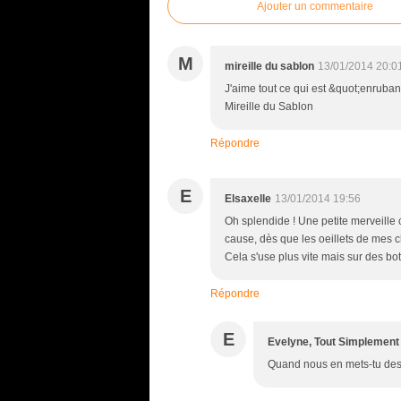
Ajouter un commentaire
M
mireille du sablon
13/01/2014 20:0
J'aime tout ce qui est &quot;enruban
Mireille du Sablon
Répondre
E
Elsaxelle
13/01/2014 19:56
Oh splendide ! Une petite merveille c
cause, dès que les oeillets de mes c
Cela s'use plus vite mais sur des bo
Répondre
E
Evelyne, Tout Simplement
Quand nous en mets-tu des ph