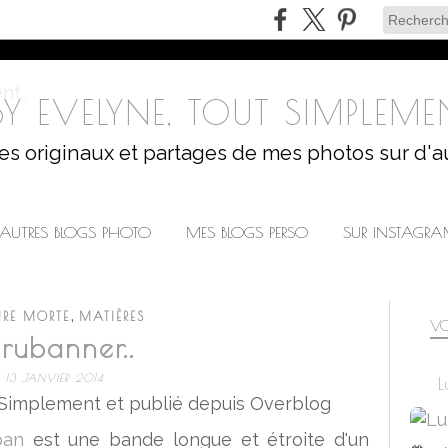
Y EVELYNE, TOUT SIMPLEMEN
les originaux et partages de mes photos sur d'a
AUTRES BLOGS PHOTO
MES BLOGS PERSO
SUR INSTAGR
,
RE MORTE
MATIÈRES
VO
rubanner..
13 JANVIER 2014
L
 Simplement et publié depuis Overblog
ban
est une bande longue et étroite d'un