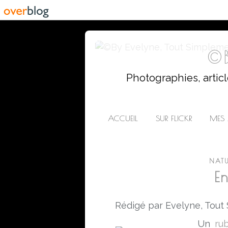
©B
Photographies, artic
ACCUEIL
SUR FLICKR
MES 
NATU
En
Rédigé par Evelyne, Tout
Un
ru