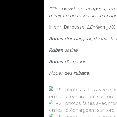
"Elle prend un chapeau, en
garniture de roses de ce chapea
(Henri Barbusse,
L’Enfer
, 1908)
Ruban
d’or, d’argent, de taffetas
Ruban
satiné..
Ruban
d'organdi
Nouer des
rubans
...