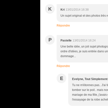
K
Kri
13/01/2014 16:38
Un sujet original et des photos très 
Répondre
P
Pastelle
13/01/2014 16:24
Une belle idée, un joli sujet photog
ordre d'idées, je suis entrée dans u
dommage...
Répondre
E
Evelyne, Tout Simplement
Tu ne m'étonnes pas.. J'ai f
tomber sur le poil.. mais no
mariage de ma fille, j'avais
l'essayage de la robe acheté