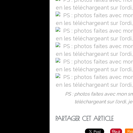
PS : photos faites avec mon sm
téléchargeant sur l'ordi, j
PARTAGER CET ARTICLE
Re