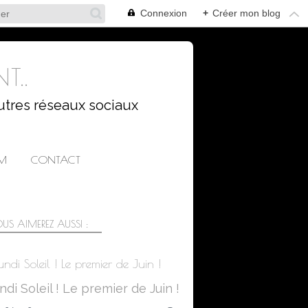
Connexion
+
Créer mon blog
T..
utres réseaux sociaux
AM
CONTACT
US AIMEREZ AUSSI :
undi Soleil ! Le premier de Juin !