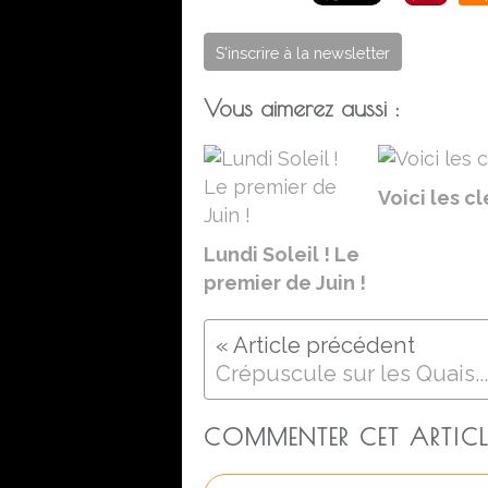
S'inscrire à la newsletter
Vous aimerez aussi :
Voici les cl
Lundi Soleil ! Le
premier de Juin !
Crépuscule sur les Quais...
COMMENTER CET ARTICL