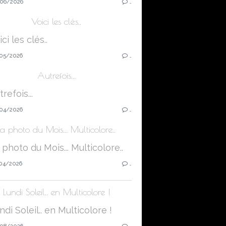
06/2026
…
Voici les clés..
05/2026
…
Autrefois...
04/2026
…
La photo du Mois... Multicolore..
04/2026
…
Lundi Soleil.. en Multicolore !
08/2026
…