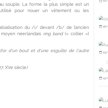
01/
au souple. La forme la plus simple est un
 utilisé pour nouer un vêtement ou les
26/
labialisation du /i/ devant /b/ de l’ancien
du moyen néerlandais
ring band
(« collier »)
'or d'un bout et d'une esguille de l'autre
25/
427,
XVe siècle
)
15/
03/