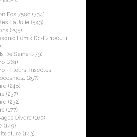
TÉGORIES
on Eos 750d
(734)
es La Jolie
(543)
ons
(295)
sonic Lumix Dc-Fz 1000 Ii
)
s De Seine
(279)
ro
(261)
o - Fleurs, Insectes,
ocosmos..
(257)
ure
(248)
rs
(237)
ure
(232)
rs
(177)
ages Divers
(160)
e
(149)
itecture
(143)