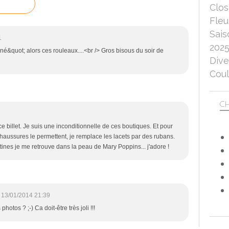
Clo
Fleu
Sais
1
202
né&quot; alors ces rouleaux....<br /> Gros bisous du soir de
Dive
Coul
CH
e billet. Je suis une inconditionnelle de ces boutiques. Et pour
haussures le permettent, je remplace les lacets par des rubans.
ttines je me retrouve dans la peau de Mary Poppins... j'adore !
13/01/2014 21:39
otos ? ;-) Ca doit-être très joli !!!