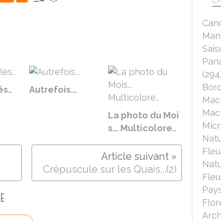
CA
Can
Mant
Sais
Pana
(294
Bord
és..
Autrefois...
Mac
Macr
La photo du Moi
Micr
s... Multicolore..
Nat
Fleu
Nat
Crépuscule sur les Quais...(2)
Fleu
Pays
E
Flor
Arch