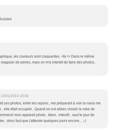
réussies
raphique, les couleurs sont craquantes. <br /> Dans le même
n magasin de perles, mais on m'a interdit de faire des photos,
13/01/2014 18:04
ait ces photos, entre les rayons.. me préparant à voir la nana me
n.. elle était occupée.. Quand on est allées choisir la robe de
 emmené mon appareil photo.. Idem.. interdit.. sauf le jour de
e.. donc faut que j'attende quelques jours encore... ;-)