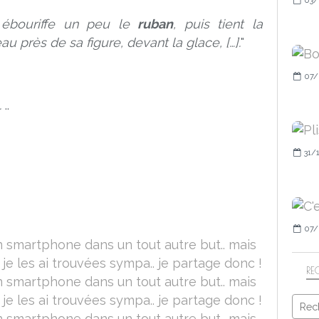
 ébouriffe un peu le
ruban
, puis tient la
u près de sa figure, devant la glace, […].
"
07/
.
..
31/
07/
RE