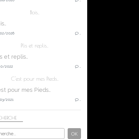
Bois..
02/2026
…
Plis et replis..
10/2022
…
C'est pour mes Pieds..
03/2021
…
CHERCHE