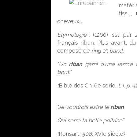
matéri
tissu,
cheveux...
Étymologie
: (1260) Issu par 
français
riban
. Plus avant, 
composé de
ring
et
band
..
"Un
riban
garni d'une lerme d
bout."
(
Bible des Ch. 6e série
, t. I, p. 
"Je voudrois estre le
riban
Qui serre ta belle poitrine.
"
(
Ronsart,
508,
XVIe siècle
)