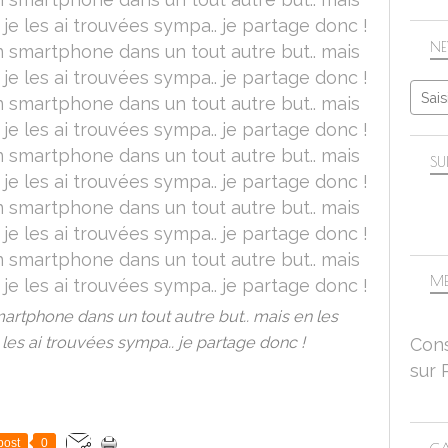
NE
SU
ME
artphone dans un tout autre but.. mais en les
e les ai trouvées sympa.. je partage donc !
Cons
sur 
post
0