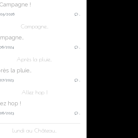
05/2026
…
Campagne..
06/2024
…
Après la pluie..
07/2023
…
Allez hop !
06/2023
…
Lundi au Château..