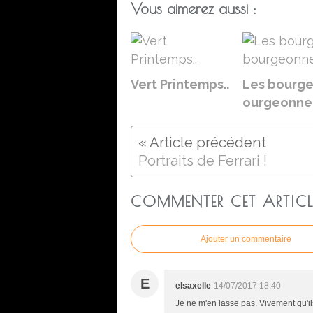
Vous aimerez aussi :
Vert Printemps..
Les bourge
ourgeonnen
Portraits de Ferrari !
COMMENTER CET ARTICL
Ajouter un commentaire
E
elsaxelle
14/07/2017 18:40
Je ne m'en lasse pas. Vivement qu'ils