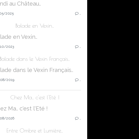
05/2025
…
Balade en Vexin..
10/2023
…
Balade dans le Vexin Français..
08/2019
…
Chez Ma.. c'est l'Eté !
08/2026
…
Entre Ombre et Lumière..