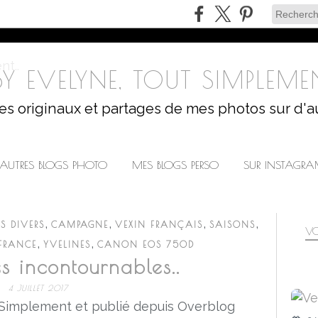
Y EVELYNE, TOUT SIMPLEMEN
les originaux et partages de mes photos sur d'a
AUTRES BLOGS PHOTO
MES BLOGS PERSO
SUR INSTAGR
,
,
,
,
S DIVERS
CAMPAGNE
VEXIN FRANÇAIS
SAISONS
VO
,
,
 FRANCE
YVELINES
CANON EOS 750D
les incontournables..
4 JUILLET 2017
 Simplement et publié depuis Overblog