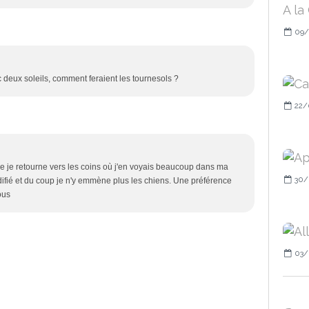
09/
 deux soleils, comment feraient les tournesols ?
22/
 que je retourne vers les coins où j'en voyais beaucoup dans ma
30/
fié et du coup je n'y emmène plus les chiens. Une préférence
ous
03/