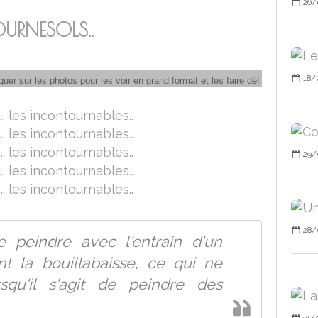
26/
OURNESOLS..
18/
sur les photos pour les voir en grand format et les faire défiler en diaporama
29/
28/
e peindre avec l'entrain d'un
nt la bouillabaisse, ce qui ne
rsqu'il s'agit de peindre des
31/