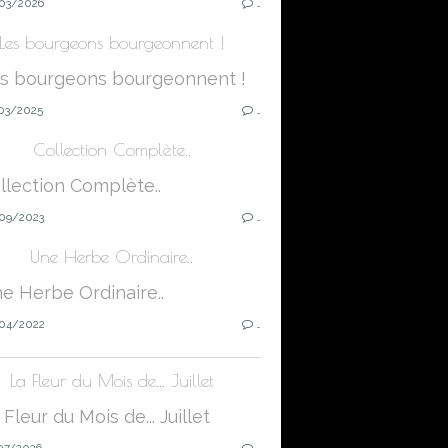
03/2026
…
Les bourgeons bourgeonnent !
03/2025
…
Collection Complète..
09/2023
…
Une Herbe Ordinaire..
04/2022
…
La Fleur du Mois de... Juillet
07/2026
…