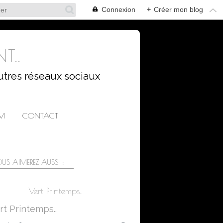
Connexion
+
Créer mon blog
T..
utres réseaux sociaux
AM
CONTACT
US AIMEREZ AUSSI :
Vert Printemps..