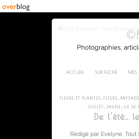
©B
Photographies, artic
ACCUEIL
SUR FLICKR
MES 
,
,
FLEURS ET PLANTES
FLEURS
PAYSAGE
,
,
JUILLET
JAUNE
ILE DE
De l'été.. 
Rédigé par Evelyne, Tout