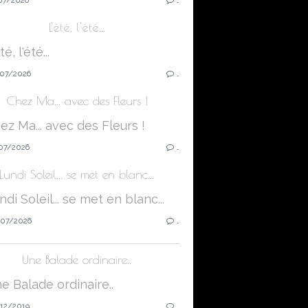
L'été, l'été...
07/2026
…
Chez Ma... avec des Fleurs !
07/2026
…
Lundi Soleil... se met en blanc...
07/2026
…
Une Balade ordinaire..
12/2019
…