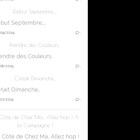
Début Septembre....
09/2019
…
Prendre des Couleurs..
08/2019
…
C'était Dimanche..
07/2019
…
Côté de Chez Ma.. Allez hop ! A
la Campagne !