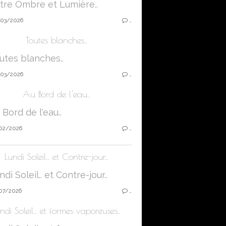
03/2026
…
Toutes blanches..
03/2026
…
Au Bord de l'eau..
02/2026
…
Lundi Soleil.. et Contre-jour..
07/2026
…
ndi Soleil.. et formes vaporeuses..