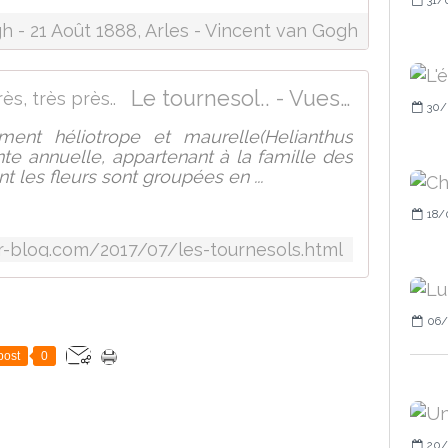
h - 21 Août 1888, Arles - Vincent van Gogh
Le tournesol.. - Vues... de près, très près..
30/
ment héliotrope et maurelle(Helianthus
te annuelle, appartenant à la famille des
 les fleurs sont groupées en ...
18/
r-blog.com/2017/07/les-tournesols.html
06/
post
0
20/