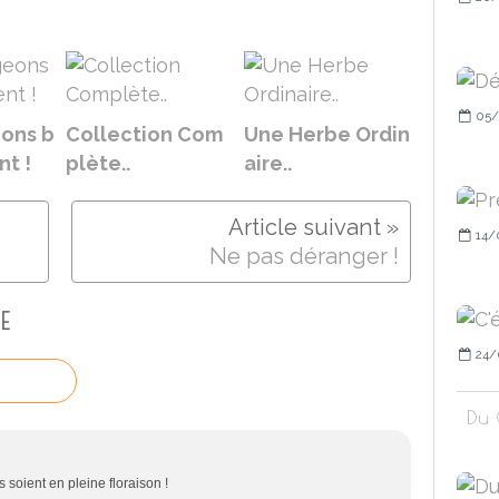
05/
ons b
Collection Com
Une Herbe Ordin
t !
plète..
aire..
14/
Ne pas déranger !
E
24/
Du 
 soient en pleine floraison !