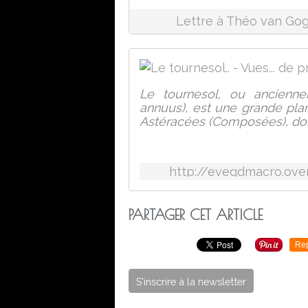
Lettre à Théo van Gog
Le tournesol, ou ancienne
annuus), est une grande plan
Astéracées (Composées), dont
http://evegdmacro.ove
PARTAGER CET ARTICLE
Re
S'inscrire à la newsletter