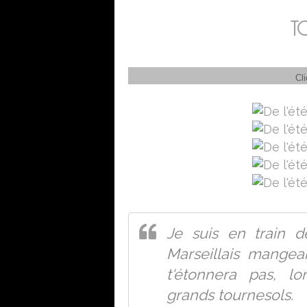
T
Cliquer 
Je suis en train d
Marseillais mangea
t'étonnera pas, lo
grands tournesols.