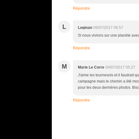
Répondre
L
Loqman
06/07/2017 06:57
Si nous vivions sur une planète avec
Répondre
M
Marie Le Corre
04/07/2017 05:27
J'aime les tournesols et il faudrait
campagne mais le chemin a été modi
pour tes deux dernières photos. Bis
Répondre