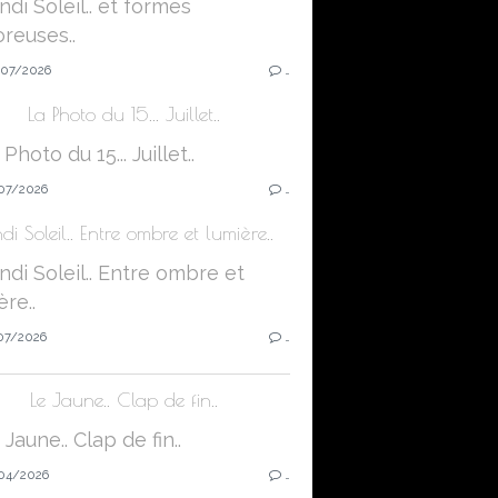
07/2026
…
La Photo du 15... Juillet..
07/2026
…
di Soleil.. Entre ombre et lumière..
07/2026
…
Le Jaune.. Clap de fin..
04/2026
…