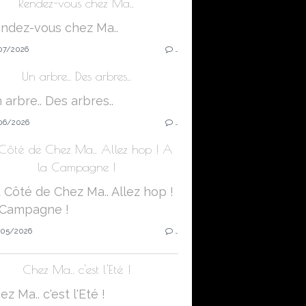
Rendez-vous chez Ma..
07/2026
…
Un arbre.. Des arbres..
06/2026
…
Côté de Chez Ma.. Allez hop ! A
la Campagne !
05/2026
…
Chez Ma.. c'est l'Eté !