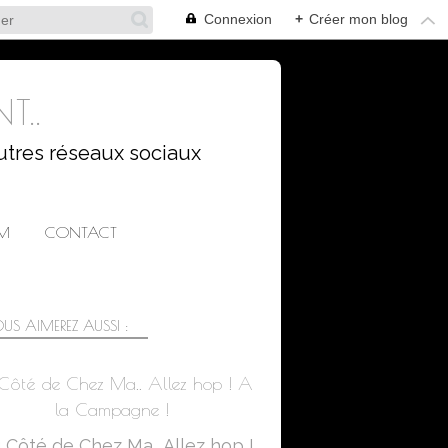
Connexion
+
Créer mon blog
T..
utres réseaux sociaux
AM
CONTACT
US AIMEREZ AUSSI :
Côté de Chez Ma.. Allez hop ! A
la Campagne !