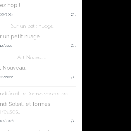
06/2023
…
Sur un petit nuage..
12/2022
…
Art Nouveau..
02/2022
…
ndi Soleil.. et formes vaporeuses..
07/2026
…