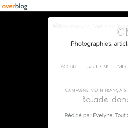
©B
Photographies, artic
ACCUEIL
SUR FLICKR
MES 
,
CAMPAGNE
VEXIN FRANÇAIS
Balade dans
Rédigé par Evelyne, Tout