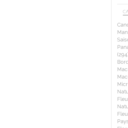
CA
Can
Mant
Sais
Pana
(294
Bord
Mac
Macr
Micr
Nat
Fleu
Nat
Fleu
Pays