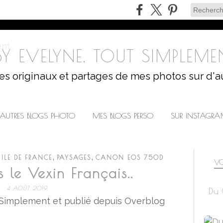
Y EVELYNE, TOUT SIMPLEMEN
les originaux et partages de mes photos sur d'a
AUTRES BLOGS PHOTO
MES BLOGS PERSO
SUR INSTAGR
,
,
,
ILE DE FRANCE
PAYSAGES
CANON EOS 750D
VO
 le Vexin Français..
4 AOÛT 2019
Du 
 Simplement et publié depuis Overblog