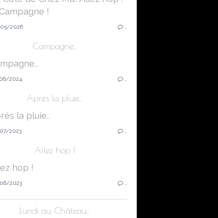
05/2026
…
Campagne..
06/2024
…
Après la pluie..
07/2023
…
Allez hop !
06/2023
…
Lundi au Château..