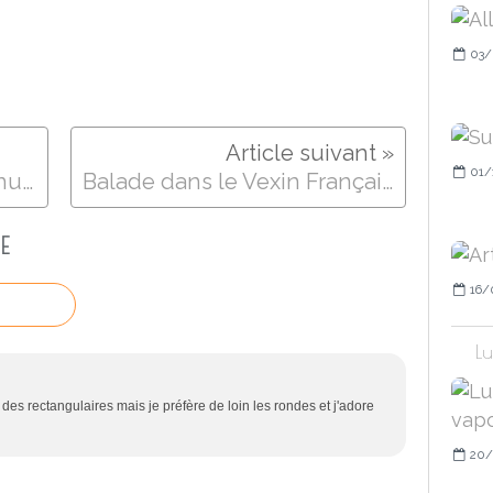
03/
01/
J'y suis allée ! Et suis revenue ! 🤣😇🤣.. Enfer.. hameau de Wy-dit-Joli-Village.. Val d'Oise.. En Vexin Français.. @Wy-Dit-Joly-Village, Picardie, France
Balade dans le Vexin Français.. @Ile-de-France, France
E
16/
Lu
des rectangulaires mais je préfère de loin les rondes et j'adore
20/