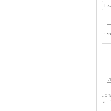
NE
SU
ME
Cons
sur 