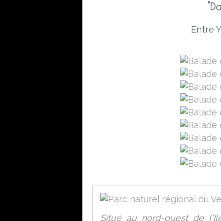
"D
Entre Y
Situé au nord-ouest de l'Il