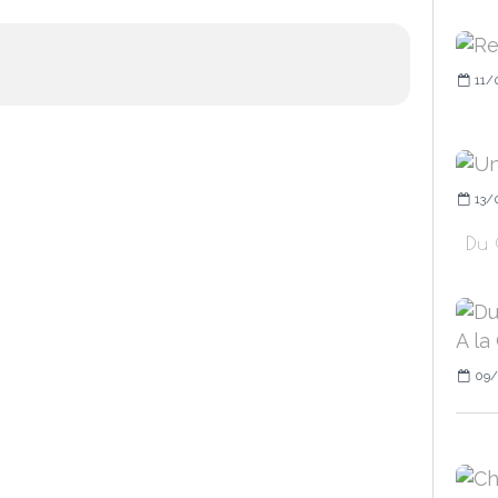
11/
13/
Du 
09/