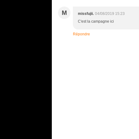
M
missfujii.
04/08/2019 15:23
C'est la campagne ici
Répondre