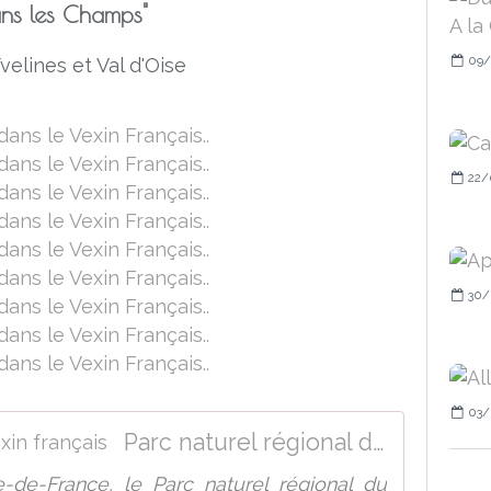
ans les Champs"
09/
velines et Val d'Oise
22/
30/
03/
Parc naturel régional du Vexin français
e-de-France, le Parc naturel régional du