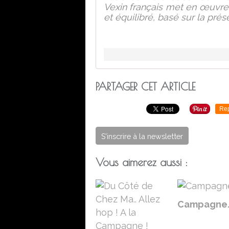
Vexin français met en œuvr
et équilibré, basé sur la prés
PARTAGER CET ARTICLE
Re
S'inscrire à la newsletter
Vous aimerez aussi :
Campagne.