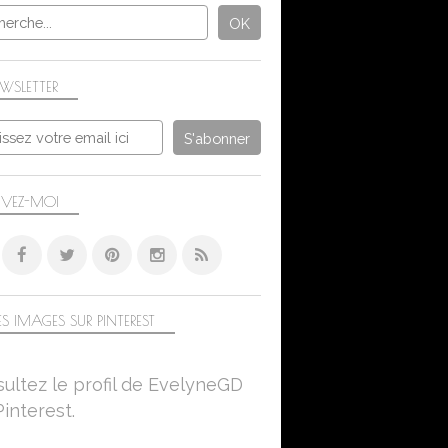
WSLETTER
IVEZ-MOI
S IMAGES SUR PINTEREST
ultez le profil de EvelyneGD
Pinterest.