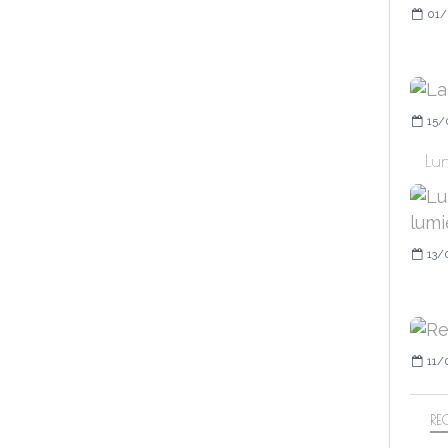
01/
15/
Lun
13/
11/
RE