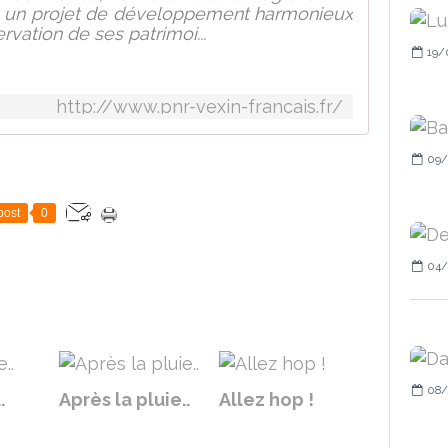
e un projet de développement harmonieux
ervation de ses patrimoi...
19/
http://www.pnr-vexin-francais.fr/
09/
post
0
04/
08/
.
Après la pluie..
Allez hop !