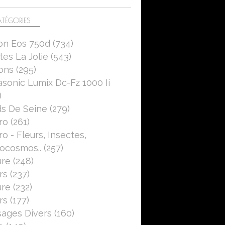
TÉGORIES
on Eos 750d
(734)
es La Jolie
(543)
ons
(295)
sonic Lumix Dc-Fz 1000 Ii
)
s De Seine
(279)
ro
(261)
o - Fleurs, Insectes,
ocosmos..
(257)
ure
(248)
rs
(237)
ure
(232)
rs
(177)
ages Divers
(160)