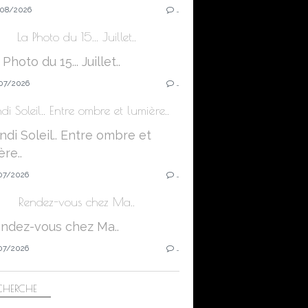
08/2026
…
La Photo du 15... Juillet..
07/2026
…
di Soleil.. Entre ombre et lumière..
07/2026
…
Rendez-vous chez Ma..
07/2026
…
CHERCHE