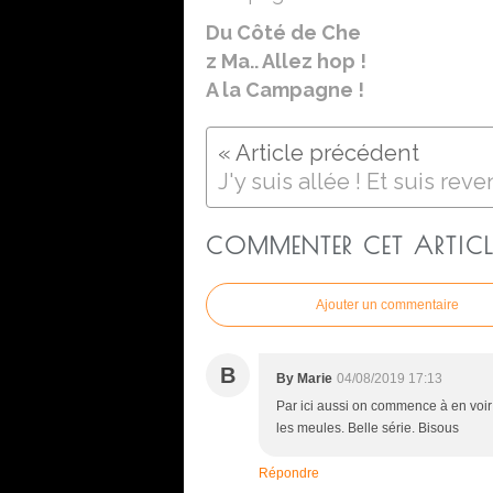
Du Côté de Che
z Ma.. Allez hop !
A la Campagne !
COMMENTER CET ARTICL
Ajouter un commentaire
B
By Marie
04/08/2019 17:13
Par ici aussi on commence à en voir 
les meules. Belle série. Bisous
Répondre