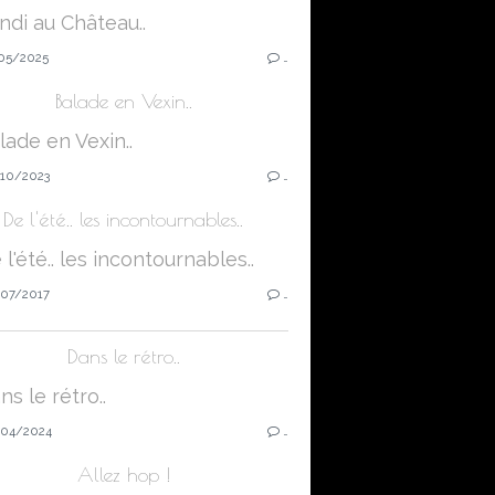
05/2025
…
Balade en Vexin..
10/2023
…
De l'été.. les incontournables..
07/2017
…
Dans le rétro..
04/2024
…
Allez hop !