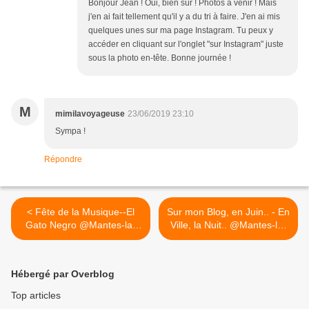
Bonjour Jean ! Oui, bien sûr ! Photos à venir ! Mais
j'en ai fait tellement qu'il y a du tri à faire. J'en ai mis
quelques unes sur ma page Instagram. Tu peux y
accéder en cliquant sur l'onglet "sur Instagram" juste
sous la photo en-tête. Bonne journée !
M
mimilavoyageuse
23/06/2019 23:10
Sympa !
Répondre
< Fête de la Musique--El
Sur mon Blog, en Juin.. - En
Gato Negro @Mantes-la-
Ville, la Nuit.. @Mantes-la-
Jolie
Jolie >
Hébergé par Overblog
Top articles