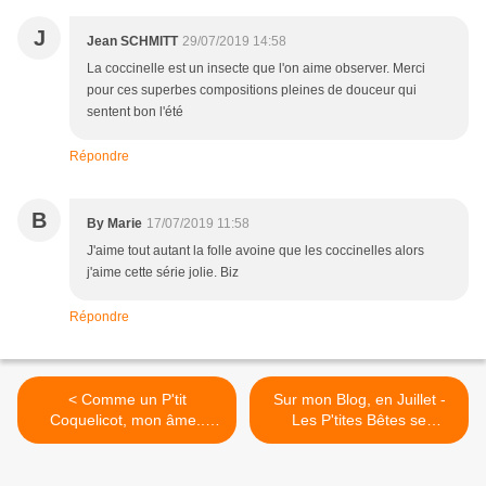
J
Jean SCHMITT
29/07/2019 14:58
La coccinelle est un insecte que l'on aime observer. Merci
pour ces superbes compositions pleines de douceur qui
sentent bon l'été
Répondre
B
By Marie
17/07/2019 11:58
J'aime tout autant la folle avoine que les coccinelles alors
j'aime cette série jolie. Biz
Répondre
< Comme un P'tit
Sur mon Blog, en Juillet -
Coquelicot, mon âme..
Les P'tites Bêtes se
Comme un p'tit coquelicot..
promènent.. @Follainville-
(Mouloudji) @Follainville-
Dennemont >
Dennemont