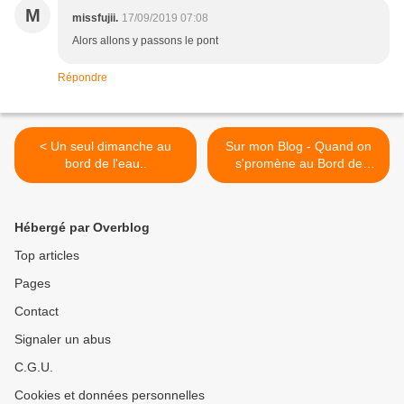
M
missfujii.
17/09/2019 07:08
Alors allons y passons le pont
Répondre
< Un seul dimanche au
Sur mon Blog - Quand on
bord de l'eau..
s'promène au Bord de
l'Eau... @Mantes-la-Jolie >
Hébergé par Overblog
Top articles
Pages
Contact
Signaler un abus
C.G.U.
Cookies et données personnelles