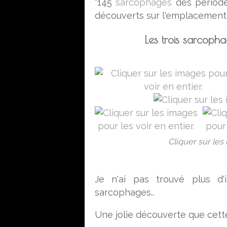
"145
sarcophages
des périod
découverts sur l'emplacement 
Les trois sarcopha
Cliquer sur les 
Je n'ai pas trouvé plus d'
sarcophages..
Une jolie découverte que cette 