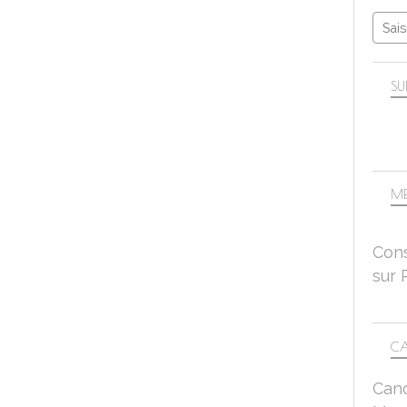
SU
ME
Cons
sur 
CA
Can