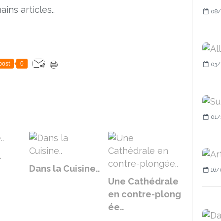
ains articles..
08/
post
0
03/
01/
.
Dans la Cuisine..
16/
Une Cathédrale
en contre-plong
ée..