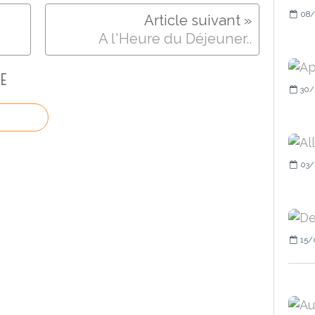
08/
A l'Heure du Déjeuner..
E
30/
03/
15/