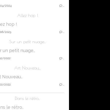
04/2024
…
Allez hop !
06/2023
…
Sur un petit nuage..
12/2022
…
Art Nouveau..
02/2022
…
Dans le rétro..