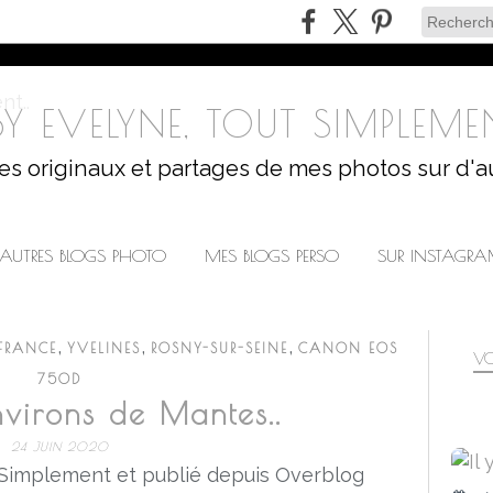
Y EVELYNE, TOUT SIMPLEMEN
les originaux et partages de mes photos sur d'a
AUTRES BLOGS PHOTO
MES BLOGS PERSO
SUR INSTAGR
,
,
,
 FRANCE
YVELINES
ROSNY-SUR-SEINE
CANON EOS
VO
750D
nvirons de Mantes..
24 JUIN 2020
 Simplement et publié depuis Overblog