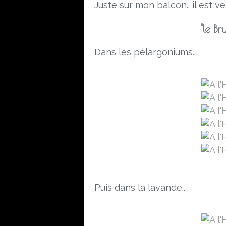
Juste sur mon balcon.. il est ve
"le B
Dans les pélargoniums..
Puis dans la lavande..