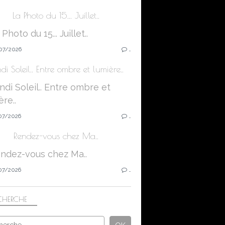
La Photo du 15... Juillet..
07/2026
…
di Soleil.. Entre ombre et lumière..
07/2026
…
Rendez-vous chez Ma..
07/2026
…
CHERCHE