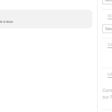
NE
le si doux
SU
ME
Cons
sur 