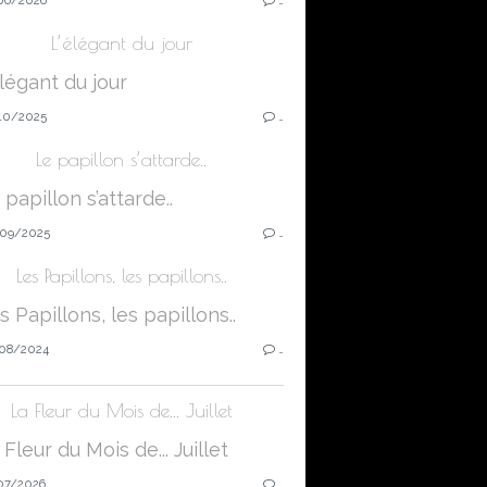
L’élégant du jour
10/2025
…
Le papillon s’attarde..
09/2025
…
Les Papillons, les papillons..
08/2024
…
La Fleur du Mois de... Juillet
07/2026
…