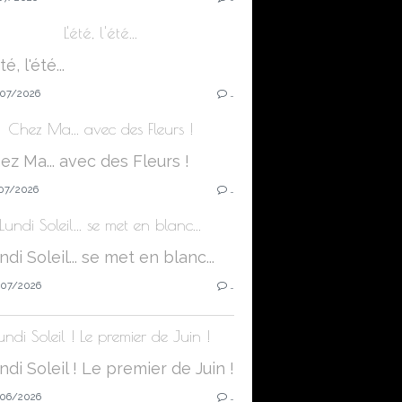
L'été, l'été...
07/2026
…
Chez Ma... avec des Fleurs !
07/2026
…
Lundi Soleil... se met en blanc...
07/2026
…
undi Soleil ! Le premier de Juin !
06/2026
…