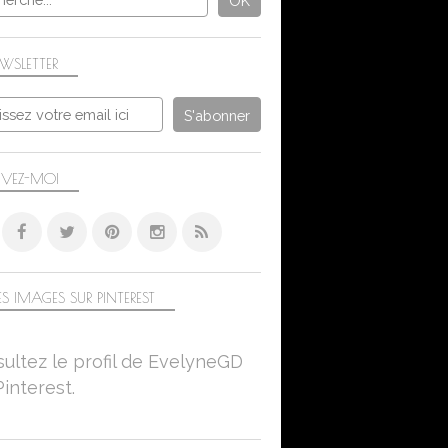
WSLETTER
IVEZ-MOI
S IMAGES SUR PINTEREST
ultez le profil de EvelyneGD
Pinterest.