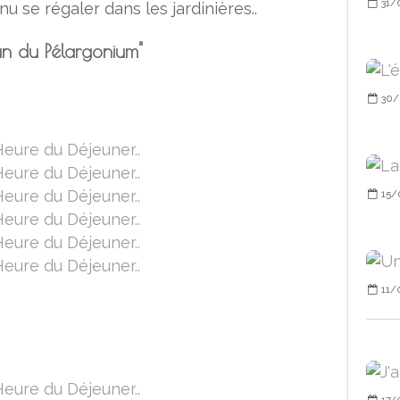
31/
nu se régaler dans les jardinières..
run du Pélargonium"
30/
15/
11/
17/