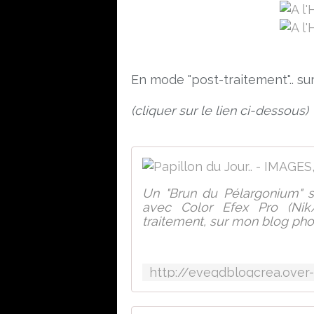
En mode "post-traitement".. su
(cliquer sur le lien ci-dessous)
Un "Brun du Pélargonium" su
avec Color Efex Pro (Nik/
traitement, sur mon blog photo.