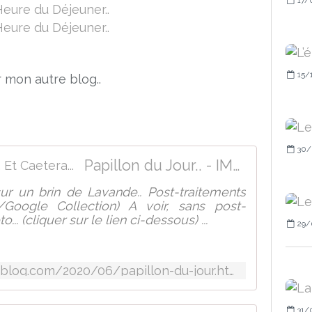
15/
r mon autre blog..
30/
Papillon du Jour.. - IMAGES, Et Caetera...
r un brin de Lavande.. Post-traitements
Google Collection) A voir, sans post-
.. (cliquer sur le lien ci-dessous) ...
29/
http://evegdblogcrea.over-blog.com/2020/06/papillon-du-jour.html
31/