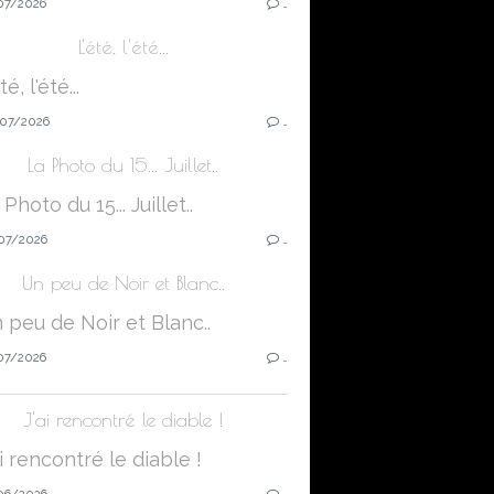
07/2026
…
L'été, l'été...
07/2026
…
La Photo du 15... Juillet..
07/2026
…
Un peu de Noir et Blanc..
07/2026
…
J'ai rencontré le diable !
06/2026
…