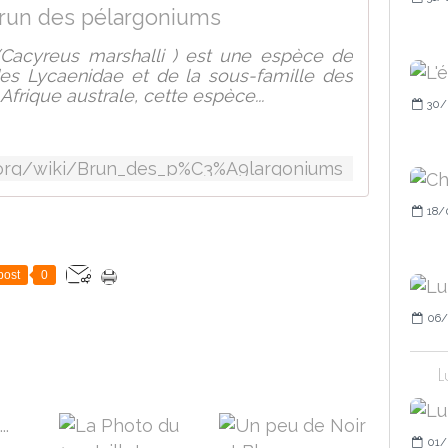
run des pélargoniums
Cacyreus marshalli ) est une espèce de
des Lycaenidae et de la sous-famille des
Afrique australe, cette espèce...
30/
ia.org/wiki/Brun_des_p%C3%A9largoniums
18/
post
0
06/
L
01/