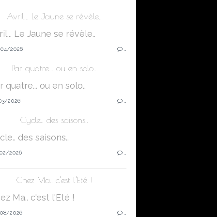
Avril... Le Jaune se révèle..
04/2026
…
Par quatre... ou en solo..
03/2026
…
Cycle.. des saisons..
02/2026
…
Chez Ma.. c'est l'Eté !
08/2026
…