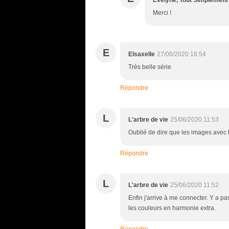
Evelyne, Tout Simplement
Merci !
E
Elsaxelle
27/06/2020 18:54
Très belle série
Répondre
L
L'arbre de vie
25/06/2020 11:53
Oublié de dire que les images avec
Répondre
L
L'arbre de vie
25/06/2020 11:52
Enfin j'arrive à me connecter. Y a pas
les couleurs en harmonie extra.