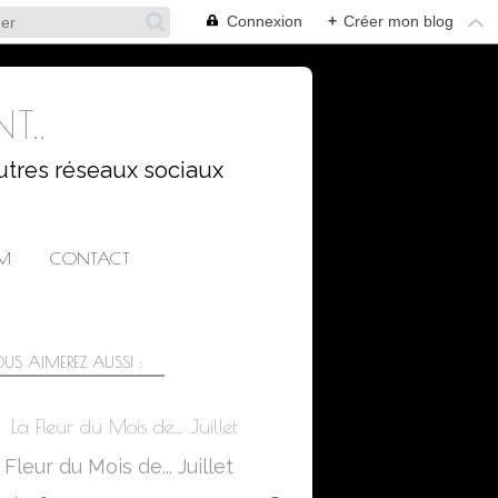
Connexion
+
Créer mon blog
T..
utres réseaux sociaux
AM
CONTACT
US AIMEREZ AUSSI :
La Fleur du Mois de... Juillet