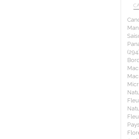
CA
Can
Mant
Sais
Pana
(294
Bord
Mac
Macr
Micr
Nat
Fleu
Nat
Fleu
Pays
Flor