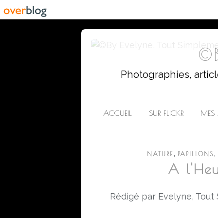
©B
Photographies, artic
ACCUEIL
SUR FLICKR
MES 
,
,
NATURE
PAPILLONS
A l'Heu
Rédigé par Evelyne, Tout