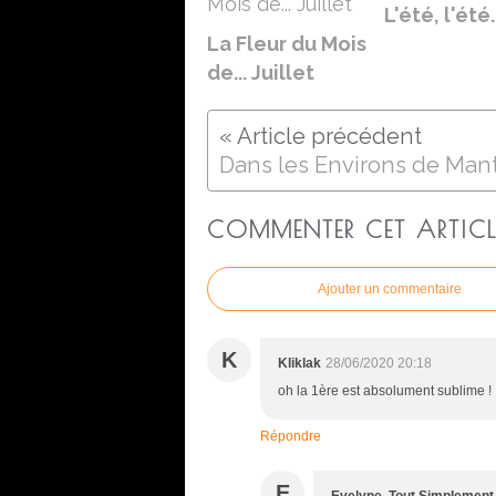
L'été, l'été..
La Fleur du Mois
de... Juillet
Dans les Environs de Mant
COMMENTER CET ARTICL
Ajouter un commentaire
K
Kliklak
28/06/2020 20:18
oh la 1ère est absolument sublime !
Répondre
E