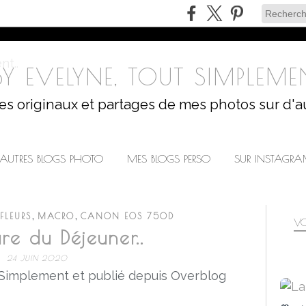
Y EVELYNE, TOUT SIMPLEMEN
les originaux et partages de mes photos sur d'a
AUTRES BLOGS PHOTO
MES BLOGS PERSO
SUR INSTAGR
,
,
FLEURS
MACRO
CANON EOS 750D
VO
re du Déjeuner..
24 JUIN 2020
 Simplement et publié depuis Overblog