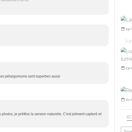
30/06/2020 00:01
15/
Lun
13/
 les pélargoniums sont superbes aussi
11/
 photos, je préfère la version naturelle. C'est joliment capturé et
RE