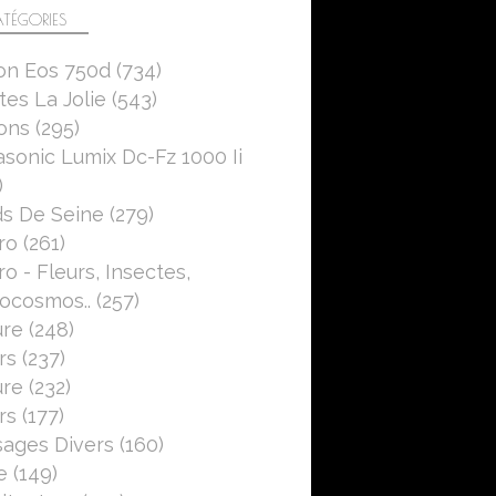
TÉGORIES
on Eos 750d
(734)
es La Jolie
(543)
ons
(295)
sonic Lumix Dc-Fz 1000 Ii
)
s De Seine
(279)
ro
(261)
o - Fleurs, Insectes,
ocosmos..
(257)
ure
(248)
rs
(237)
ure
(232)
rs
(177)
ages Divers
(160)
e
(149)