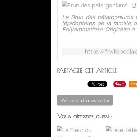
B
Le Brun des pélargoniums (
lépidoptères de la famille 
Polyommatinae. Originaire d' 
https://fr.wikiped
PARTAGER CET ARTICLE
Re
S'inscrire à la newsletter
Vous aimerez aussi :