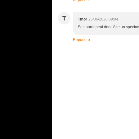
Répondre
T
Tmor
25/06/2020 09:04
Se nourrir peut donc être un spectac
Répondre