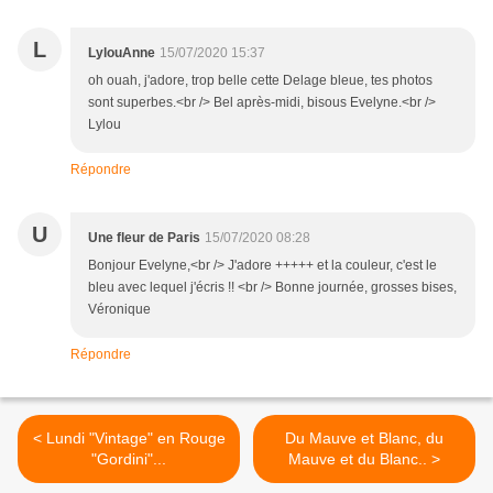
L
LylouAnne
15/07/2020 15:37
oh ouah, j'adore, trop belle cette Delage bleue, tes photos
sont superbes.<br /> Bel après-midi, bisous Evelyne.<br />
Lylou
Répondre
U
Une fleur de Paris
15/07/2020 08:28
Bonjour Evelyne,<br /> J'adore +++++ et la couleur, c'est le
bleu avec lequel j'écris !! <br /> Bonne journée, grosses bises,
Véronique
Répondre
< Lundi "Vintage" en Rouge
Du Mauve et Blanc, du
"Gordini"...
Mauve et du Blanc.. >