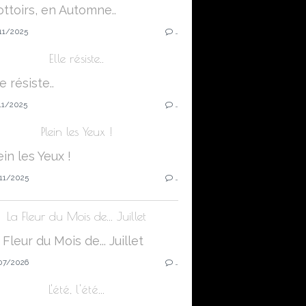
11/2025
…
Elle résiste..
11/2025
…
Plein les Yeux !
11/2025
…
La Fleur du Mois de... Juillet
07/2026
…
L'été, l'été...