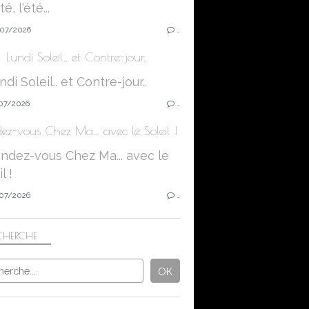
07/2026
…
Lundi Soleil.. et Contre-jour..
07/2026
…
ez-vous Chez Ma... avec le Soleil !
07/2026
…
CHERCHE