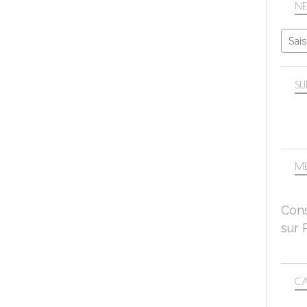
NE
SU
ME
Cons
sur 
CA