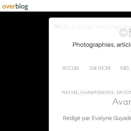
©B
Photographies, artic
ACCUEIL
SUR FLICKR
MES 
,
,
NATURE
CHAMPIGNONS
SAISO
Avan
3
Rédigé par Evelyne Guyade