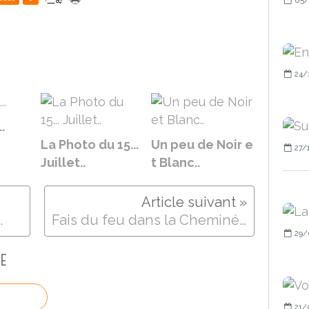
24/
.
La Photo du 15...
Un peu de Noir e
27/
Juillet..
t Blanc..
.
Fais du feu dans la Cheminée..
29/
E
21/