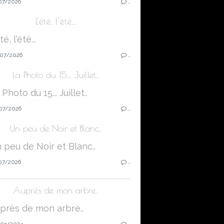
07/2026
…
L'été, l'été...
07/2026
…
La Photo du 15... Juillet..
07/2026
…
Un peu de Noir et Blanc..
07/2026
…
Auprès de mon arbre..
03/2024
…