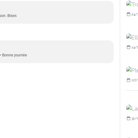
24/
ison. Bises
14/
/> Bonne journée
07/
31/