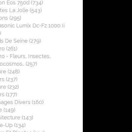
on Eos 750d
(734)
es La Jolie
(543)
ons
(295)
sonic Lumix Dc-Fz 1000 Ii
)
s De Seine
(279)
ro
(261)
o - Fleurs, Insectes,
ocosmos..
(257)
ure
(248)
rs
(237)
ure
(232)
rs
(177)
ages Divers
(160)
e
(149)
itecture
(143)
se-Up
(134)