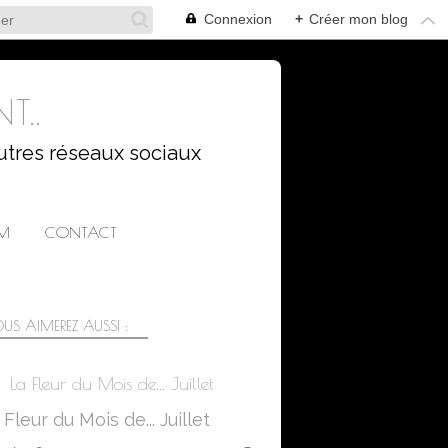
Connexion
+
Créer mon blog
T..
utres réseaux sociaux
AM
CONTACT
US AIMEREZ AUSSI :
La Fleur du Mois de... Juillet