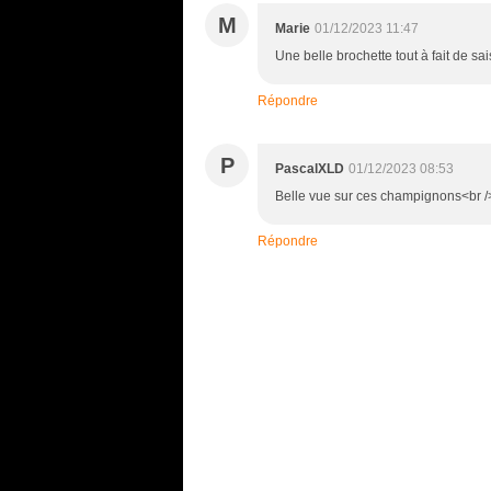
M
Marie
01/12/2023 11:47
Une belle brochette tout à fait de sa
Répondre
P
PascalXLD
01/12/2023 08:53
Belle vue sur ces champignons<br 
Répondre