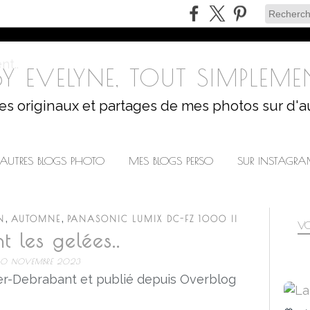
Y EVELYNE, TOUT SIMPLEMEN
les originaux et partages de mes photos sur d'a
AUTRES BLOGS PHOTO
MES BLOGS PERSO
SUR INSTAGR
,
,
N
AUTOMNE
PANASONIC LUMIX DC-FZ 1000 II
VO
t les gelées..
0 NOVEMBRE 2023
r-Debrabant et publié depuis Overblog