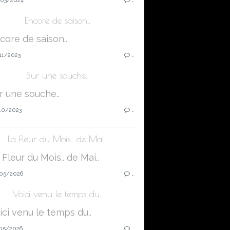
Encore de saison..
11/2023
…
Sur une souche..
10/2023
…
La Fleur du Mois.. de Mai..
05/2026
…
Voici venu le temps du..
05/2026
…