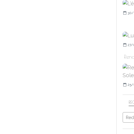
30/
27/
Rend
25/
RE