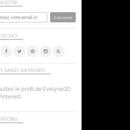
WSLETTER
IVEZ-MOI
S IMAGES SUR PINTEREST
ultez le profil de EvelyneGD
Pinterest.
TÉGORIES