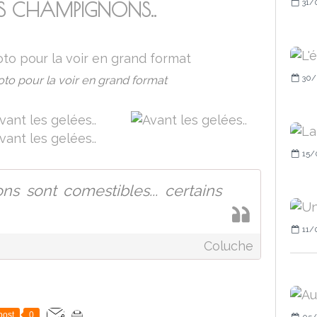
31/
S CHAMPIGNONS..
30/
oto pour la voir en grand format
15/
s sont comestibles... certains
11/
Coluche
post
0
05/