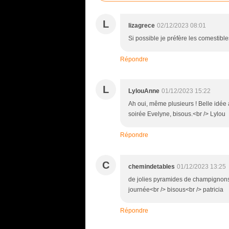
L
lizagrece
02/12/2023 08:01
Si possible je préfère les comestibles
Répondre
L
LylouAnne
01/12/2023 15:22
Ah oui, même plusieurs ! Belle idée 
soirée Evelyne, bisous.<br /> Lylou
Répondre
C
chemindetables
01/12/2023 13:25
de jolies pyramides de champignons<b
journée<br /> bisous<br /> patricia
Répondre