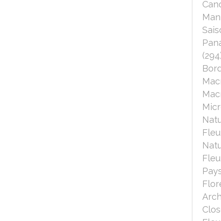
Can
Mant
Sais
Pana
(294
Bord
Mac
Macr
Micr
Nat
Fleu
Nat
Fleu
Pays
Flor
Arch
Clo