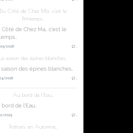
Du Côté de Chez Ma.. c'est le
Printemps..
05/2026
…
La saison des épines blanches..
04/2026
…
Au bord de l'Eau..
11/2025
…
Trottoirs, en Automne..