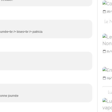
26/
Le N
ournée<br /> bises<br /> patricia
21/
09/
Lu
 Bonne journée