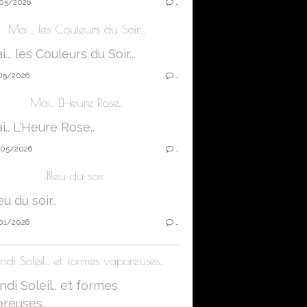
05/2026
…
Mai... les Couleurs du Soir...
05/2026
…
Mai.. L'Heure Rose..
05/2026
…
Bleu du soir..
01/2026
…
ndi Soleil.. et formes vaporeuses..