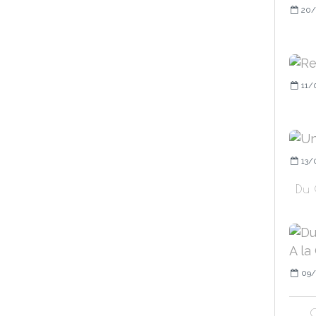
20/
11/
13/
Du 
09/
C