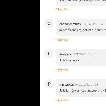
Répondre
C
chemindetables
05/12/2023 15:43
jolis tons dans ce ciel<br /> bonne j
Répondre
L
lizagrece
04/12/2023 08:15
Jolies lumières !
Répondre
P
PascalXLD
04/12/2023 07:59
Jolie lumière sur ces nuages<br />
Répondre