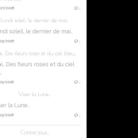
07/2026
…
Lundi soleil, le dernier de mai..
05/2026
…
.. Des fleurs roses et du ciel bleu..
05/2026
…
Viser la Lune..
05/2026
…
Contre-jour..