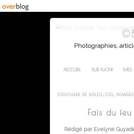
©B
Photographies, artic
ACCUEIL
SUR FLICKR
MES 
,
,
COUCHERS DE SOLEIL
CIEL
NUAGES
Fais du feu
Rédigé par Evelyne Guyade