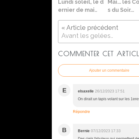
Lundi soleil, le d
Mai... les C
ernier de mai..
s du Soir...
Avant les gelées..
COMMENTER CET ARTICL
Ajouter un commentaire
E
elsaxelle
26/12/2023 17:51
On dirait un tapis volant sur les 1ere
Répondre
B
Bernie
07/12/2023 17:33
Des ciels fabuleux qui permettent de