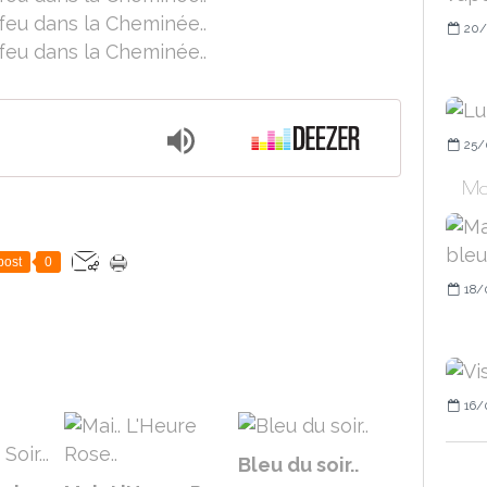
20/
25/
Mai
post
0
18/
16/
Bleu du soir..