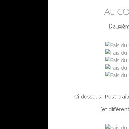
AU COU
Deuxièm
Ci-dessous : Post-tra
(et différe