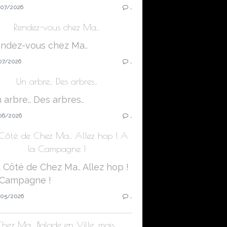
07/2026
…
Rendez-vous chez Ma..
07/2026
…
Un arbre.. Des arbres..
06/2026
…
Côté de Chez Ma.. Allez hop ! A
la Campagne !
05/2026
…
hez Ma.. Balade en Ville, mais..