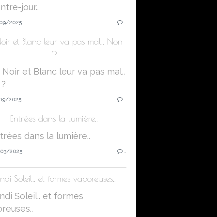
09/2025
…
oir et Blanc leur va pas mal.. Non
?
09/2025
…
Entrées dans la lumière..
03/2025
…
ndi Soleil.. et formes vaporeuses..