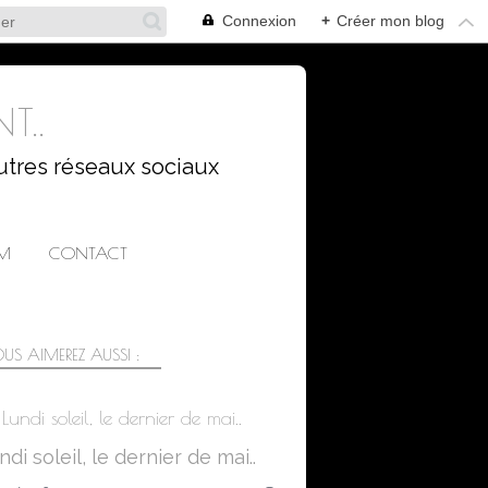
Connexion
+
Créer mon blog
T..
utres réseaux sociaux
AM
CONTACT
US AIMEREZ AUSSI :
Lundi soleil, le dernier de mai..