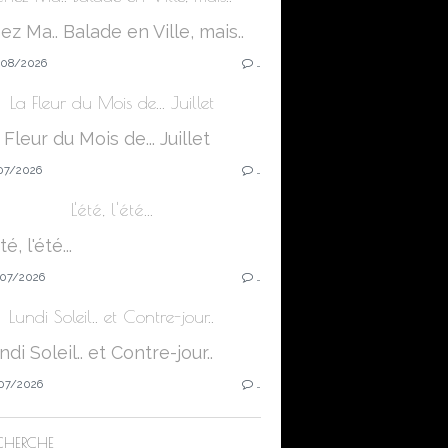
08/2026
…
La Fleur du Mois de... Juillet
07/2026
…
L'été, l'été...
07/2026
…
Lundi Soleil.. et Contre-jour..
07/2026
…
CHERCHE