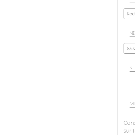
NE
SU
ME
Cons
sur 