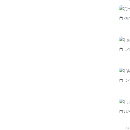
08/
31/
30/
27/
RE