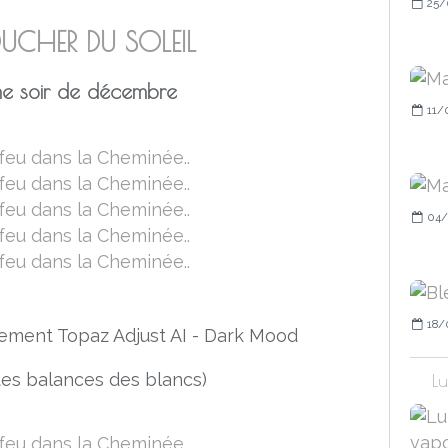
25/
CHER DU SOLEIL
e soir de décembre
11/
04/
18/
itement Topaz Adjust AI - Dark Mood
ntes balances des blancs)
Lu