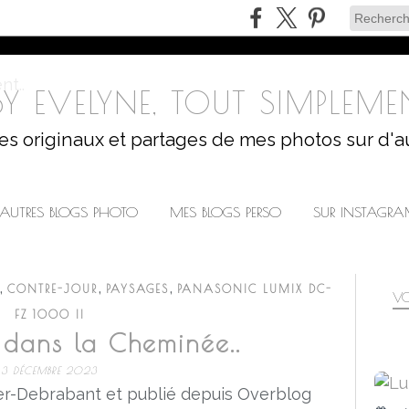
Y EVELYNE, TOUT SIMPLEMEN
les originaux et partages de mes photos sur d'a
AUTRES BLOGS PHOTO
MES BLOGS PERSO
SUR INSTAGR
,
,
,
CONTRE-JOUR
PAYSAGES
PANASONIC LUMIX DC-
VO
FZ 1000 II
 dans la Cheminée..
3 DÉCEMBRE 2023
r-Debrabant et publié depuis Overblog