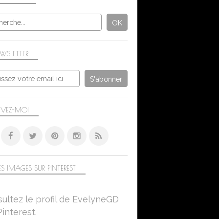
WSLETTER
IVEZ-MOI
S IMAGES SUR PINTEREST
ultez le profil de EvelyneGD
Pinterest.