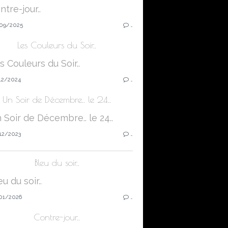
09/2025
…
Les Couleurs du Soir..
12/2024
…
Un Soir de Décembre.. le 24..
12/2023
…
Bleu du soir..
01/2026
…
Contre-jour..