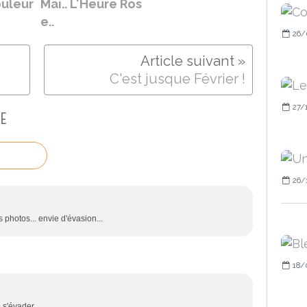
ouleur
Mai.. L'Heure Ros
e..
26/
C'est jusque Février !
27/
E
26/
s photos... envie d'évasion...
18/
 s'évader.