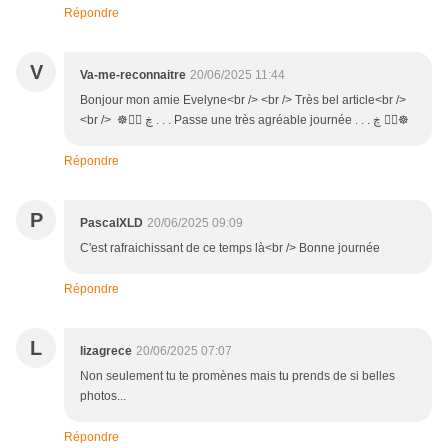
Répondre
V
Va-me-reconnaitre
20/06/2025 11:44
Bonjour mon amie Evelyne<br /> <br /> Très bel article<br />
<br /> ☸ڿ ڰۣ . . . Passe une très agréable journée . . . ڰۣ ڿ☸
Répondre
P
PascalXLD
20/06/2025 09:09
C'est rafraichissant de ce temps là<br /> Bonne journée
Répondre
L
lizagrece
20/06/2025 07:07
Non seulement tu te promènes mais tu prends de si belles
photos...
Répondre