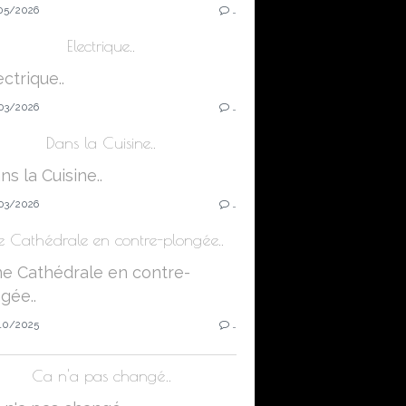
05/2026
…
Electrique..
03/2026
…
Dans la Cuisine..
03/2026
…
e Cathédrale en contre-plongée..
10/2025
…
Ca n'a pas changé..