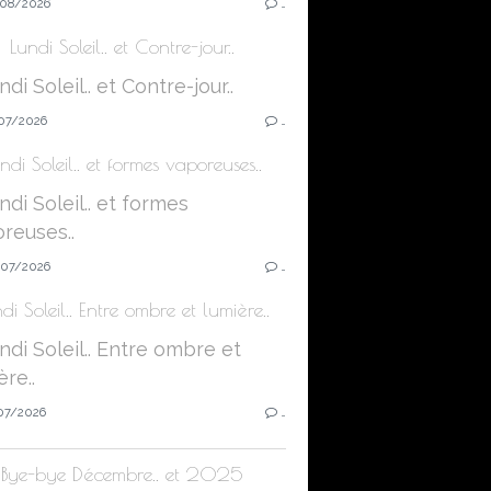
08/2026
…
Lundi Soleil.. et Contre-jour..
07/2026
…
ndi Soleil.. et formes vaporeuses..
07/2026
…
di Soleil.. Entre ombre et lumière..
07/2026
…
Bye-bye Décembre.. et 2025