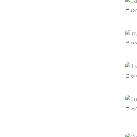
20/
27/
13/
05/