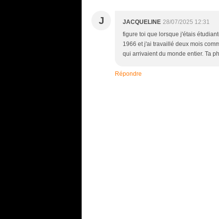
J
JACQUELINE
28/07/2025 12:31
figure toi que lorsque j'étais étudiant
1966 et j'ai travaillé deux mois comme
qui arrivaient du monde entier. Ta ph
Répondre