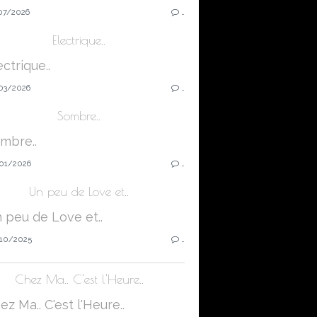
07/2026
…
Electrique..
03/2026
…
Sombre..
01/2026
…
Un peu de Love et..
10/2025
…
Chez Ma.. C'est l'Heure..