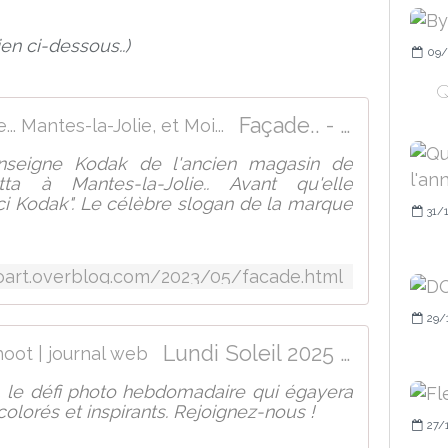
ien ci-dessous..)
09/
Q
Façade.. - La Seine, la Seine... Mantes-la-Jolie, et Moi...
enseigne Kodak de l'ancien magasin de
a à Mantes-la-Jolie.. Avant qu'elle
rci Kodak". Le célèbre slogan de la marque
31/
oart.overblog.com/2023/05/facade.html
29/
Lundi Soleil 2025 | Bernieshoot | journal web
, le défi photo hebdomadaire qui égayera
olorés et inspirants. Rejoignez-nous !
27/