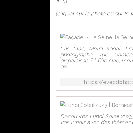
2023..
(cliquer sur la photo ou sur le l
Clic Clac, Merci Kodak L'
photographe, rue Gambett
disparaisse ? " Clic clac, me
de
https://evegdphot
Découvrez Lundi Soleil 2025
vos lundis avec des thèmes c