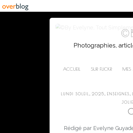
©B
Photographies, artic
ACCUEIL
SUR FLICKR
MES 
,
,
,
LUNDI SOLEIL
2025
ENSEIGNES
JOLI
C
Rédigé par Evelyne Guyade