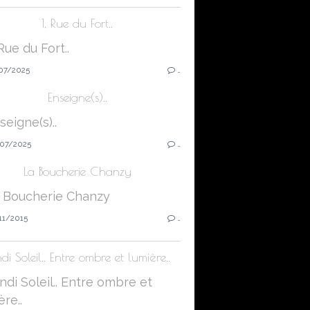
1, Rue du Fort..
07/2025
…
Enseigne(s)..
07/2025
…
La Boucherie Chanzy
11/2015
…
di Soleil.. Entre ombre et lumière..