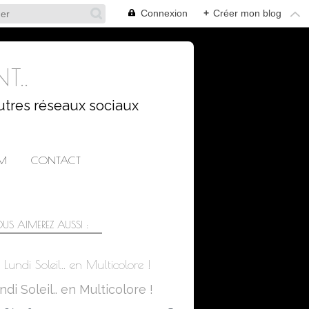
Connexion
+
Créer mon blog
T..
utres réseaux sociaux
AM
CONTACT
US AIMEREZ AUSSI :
Lundi Soleil.. en Multicolore !