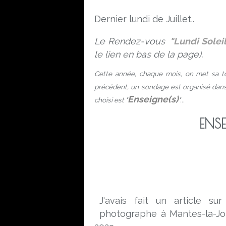
Dernier lundi de Juillet..
Le Rendez-vous
"Lundi Solei
le lien en bas de la page).
Cette année, chaque mois, on met sa 
précédent, un sondage est organisé dan
Enseigne(s)
choisi est "
"...
ENSE
J'avais fait un article s
photographe à Mantes-la-Jo