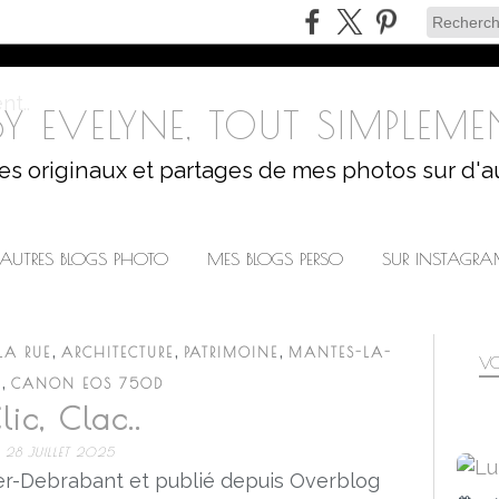
Y EVELYNE, TOUT SIMPLEMEN
les originaux et partages de mes photos sur d'a
AUTRES BLOGS PHOTO
MES BLOGS PERSO
SUR INSTAGR
,
,
,
LA RUE
ARCHITECTURE
PATRIMOINE
MANTES-LA-
VO
,
E
CANON EOS 750D
lic, Clac..
28 JUILLET 2025
r-Debrabant et publié depuis Overblog