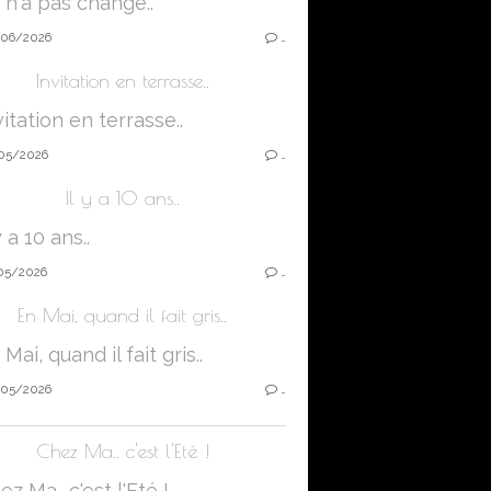
06/2026
…
Invitation en terrasse..
05/2026
…
Il y a 10 ans..
05/2026
…
En Mai, quand il fait gris..
05/2026
…
Chez Ma.. c'est l'Eté !