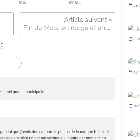
es..
ère..
13/
Fin du Mois, en rouge et en gris..
21/
E
24/
merci pour ta participation.
01/
re toi que j'avais deux appareils photos de la marque Kokak et
 les avaient offert un par ma voisine et un autre par mon ancien