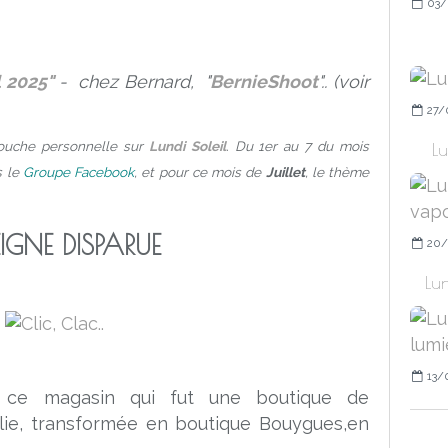
03/
l 2025"
- chez Bernard, "
BernieShoot
".. (voir
27/
touche personnelle sur
Lundi Soleil
. Du 1er au 7 du mois
Lu
s le
Groupe Facebook
, et pour ce mois de
Juillet
, le thème
IGNE DISPARUE
20/
Lun
13/
ur ce magasin qui fut une boutique de
lie, transformée en boutique Bouygues,en