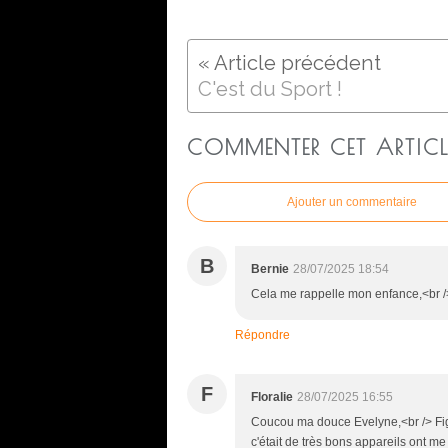
C'est du Sport !
COMMENTER CET ARTICL
Ajouter un commentaire
B
Bernie
28/07/2025 18:54
Cela me rappelle mon enfance,<br /> 
Répondre
F
Floralie
28/07/2025 16:55
Coucou ma douce Evelyne,<br /> Figu
c'était de très bons appareils ont me