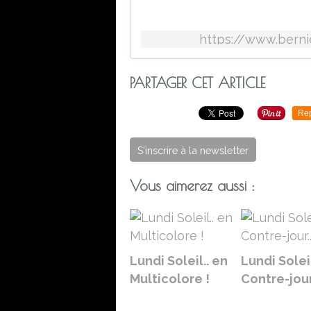
https://www.bernie
PARTAGER CET ARTICLE
Re
S'inscrire à la newsletter
Vous aimerez aussi :
Lundi Soleil.. en
Lundi Soleil
Multicolore !
Contre-jour