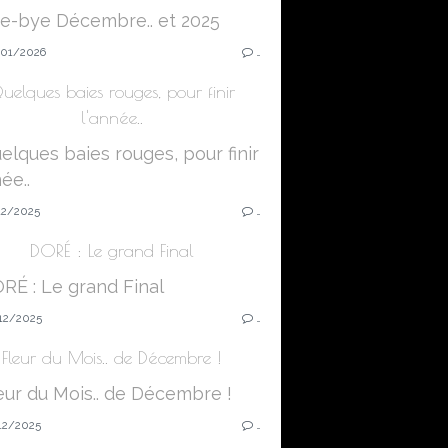
01/2026
…
uelques baies rouges, pour finir
l'année..
12/2025
…
DORÉ : Le grand Final
12/2025
…
Fleur du Mois.. de Décembre !
12/2025
…