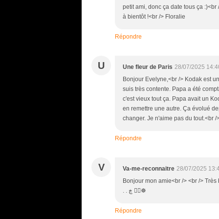
petit ami, donc ça date tous ça :)<br
à bientôt !<br /> Floralie
Répondre
U
Une fleur de Paris
28/07/2025 14:4
Bonjour Evelyne,<br /> Kodak est un
suis très contente. Papa a été com
c'est vieux tout ça. Papa avait un Kod
en remettre une autre. Ça évolué d
changer. Je n'aime pas du tout.<br 
Répondre
V
Va-me-reconnaitre
28/07/2025 13:
Bonjour mon amie<br /> <br /> Très bel article<br /> <br /> ☸ۣ
. . ڰۣ ڿ☸
Répondre