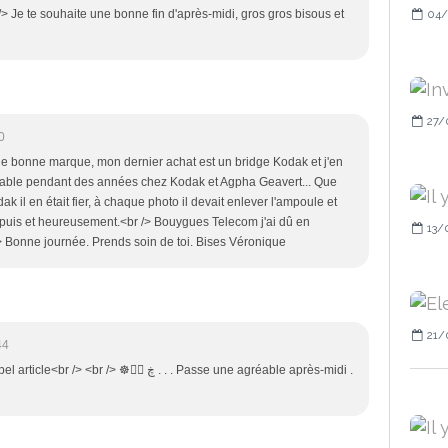
 /> Je te souhaite une bonne fin d'après-midi, gros gros bisous et
04/
27/
0
e bonne marque, mon dernier achat est un bridge Kodak et j'en
ptable pendant des années chez Kodak et Agpha Geavert... Que
ak il en était fier, à chaque photo il devait enlever l'ampoule et
epuis et heureusement.<br /> Bouygues Telecom j'ai dû en
13/
/> Bonne journée. Prends soin de toi. Bises Véronique
21/
44
ڿ ڰ . . . Passe une agréable après-midi .