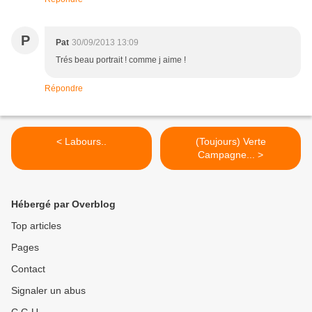
P
Pat
30/09/2013 13:09
Trés beau portrait ! comme j aime !
Répondre
< Labours..
(Toujours) Verte
Campagne... >
Hébergé par Overblog
Top articles
Pages
Contact
Signaler un abus