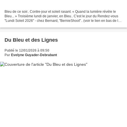
Bleu de ce soir.. Contre-jour et soleil rasant. « Quand la lumière révèle le
Bleu... » Troisième lundi de janvier, en Bleu.. C'est le jour du Rendez-vous
"Lundi Soleil 2026" - chez Bernard, "BernieShoot".. (voir le lien en bas de la
page), et sur Facebook...
Du Bleu et des Lignes
Publié le 12/01/2026 à 09:50
Par
Evelyne Guyader-Debrabant