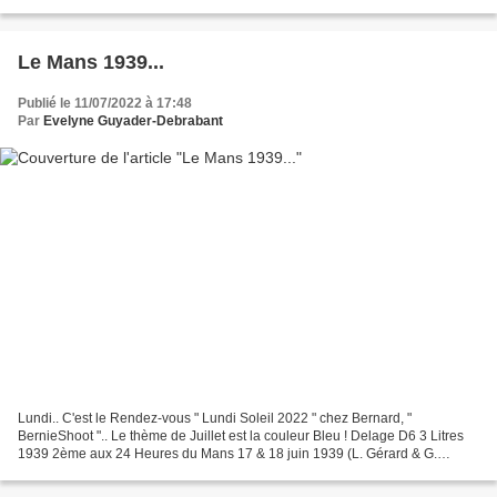
pour le fun..😁 parce...
Le Mans 1939...
Publié le 11/07/2022 à 17:48
Par
Evelyne Guyader-Debrabant
Lundi.. C'est le Rendez-vous " Lundi Soleil 2022 " chez Bernard, "
BernieShoot ".. Le thème de Juillet est la couleur Bleu ! Delage D6 3 Litres
1939 2ème aux 24 Heures du Mans 17 & 18 juin 1939 (L. Gérard & G.
Monneret) Archives Juillet 2020 Lundi Soleil,...