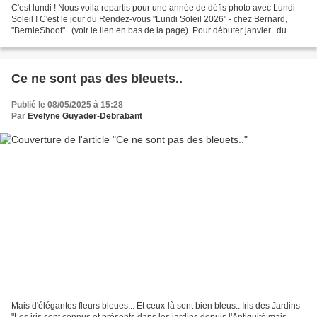
C'est lundi ! Nous voila repartis pour une année de défis photo avec Lundi-
Soleil ! C'est le jour du Rendez-vous "Lundi Soleil 2026" - chez Bernard,
"BernieShoot".. (voir le lien en bas de la page). Pour débuter janvier.. du
BLEU et des LIGNES Au BORD...
Ce ne sont pas des bleuets..
Publié le 08/05/2025 à 15:28
Par
Evelyne Guyader-Debrabant
Mais d'élégantes fleurs bleues... Et ceux-là sont bien bleus.. Iris des Jardins
"Les iris sont connus et présents dans les jardins depuis l'Antiquité mais,