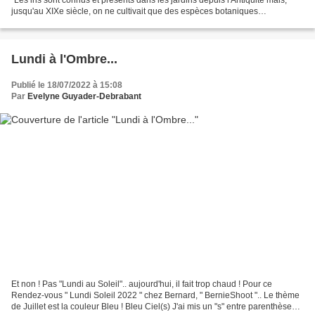
jusqu'au XIXe siècle, on ne cultivait que des espèces botaniques
naturelles..." (cliquer ci-dessous...
Lundi à l'Ombre...
Publié le 18/07/2022 à 15:08
Par
Evelyne Guyader-Debrabant
Et non ! Pas "Lundi au Soleil".. aujourd'hui, il fait trop chaud ! Pour ce
Rendez-vous " Lundi Soleil 2022 " chez Bernard, " BernieShoot ".. Le thème
de Juillet est la couleur Bleu ! Bleu Ciel(s) J'ai mis un "s" entre parenthèses,