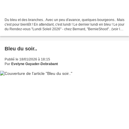
Du bleu et des branches.. Avec un peu d'avance, quelques bourgeons.. Mais
c'est pour bientôt ! En attendant, c'est lundi ! Le dernier lundi en bleu ! Le jour
du Rendez-vous "Lundi Soleil 2026" - chez Bernard, "BernieShoot".. (voir le
lien en bas de la...
Bleu du soir..
Publié le 18/01/2026 à 18:15
Par
Evelyne Guyader-Debrabant