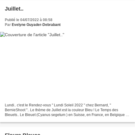
Juillet..
Publié le 04/07/2022 à 08:58
Par
Evelyne Guyader-Debrabant
Lundi.. c'est le Rendez-vous " Lundi Soleil 2022 " chez Bernard, "
BernieShoot ".. Le thème de Juillet est la couleur Bleu ! Le Temps des
Bleuets.. Le Bleuet (Cyanus segetum ) en Suisse, en France, en Belgique et
en Vallée d'Aoste, ou Centaurée bleuet...