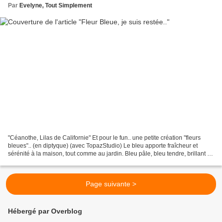
Par
Evelyne, Tout Simplement
"Céanothe, Lilas de Californie" Et pour le fun.. une petite création "fleurs
bleues".. (en diptyque) (avec TopazStudio) Le bleu apporte fraîcheur et
sérénité à la maison, tout comme au jardin. Bleu pâle, bleu tendre, brillant ou
vif, les céanothes nous...
Page suivante >
Hébergé par Overblog