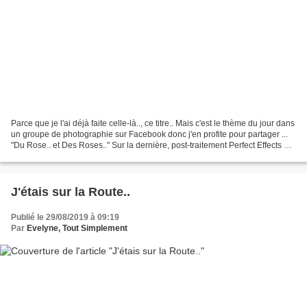
Parce que je l'ai déjà faite celle-là.., ce titre.. Mais c'est le thème du jour dans
un groupe de photographie sur Facebook donc j'en profite pour partager ...
"Du Rose.. et Des Roses.." Sur la dernière, post-traitement Perfect Effects 9
C'est l'un ou...
J'étais sur la Route..
Publié le 29/08/2019 à 09:19
Par
Evelyne, Tout Simplement