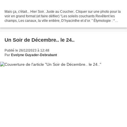
Mais ça, c'était... Hier Soir.. Juste au Coucher.. Cliquer sur une photo pour la
voir en grand format (et faire défiler) “Les soleils couchants Revêtent les
champs, Les canaux, la ville entière, D’hyacinthe et d’or. ” Étymologie : *
HYACINTHE, subst....
Un Soir de Décembre.. le 24..
Publié le 26/12/2023 à 12:48
Par
Evelyne Guyader-Debrabant