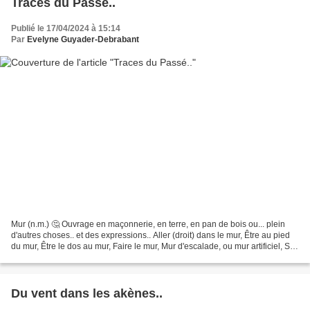
Traces du Passé..
Publié le 17/04/2024 à 15:14
Par
Evelyne Guyader-Debrabant
Mur (n.m.) 🤔 Ouvrage en maçonnerie, en terre, en pan de bois ou... plein
d'autres choses.. et des expressions.. Aller (droit) dans le mur, Être au pied
du mur, Être le dos au mur, Faire le mur, Mur d'escalade, ou mur artificiel, Se
heurter à un mur......
Du vent dans les akènes..