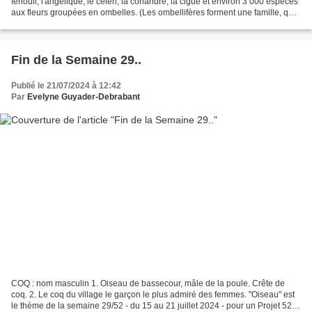
fenouil, l'angélique, le céleri, la coriandre, la ciguë et environ 3 000 espèces
aux fleurs groupées en ombelles. (Les ombellifères forment une famille, qui,
à elle seule,...
Fin de la Semaine 29..
Publié le 21/07/2024 à 12:42
Par
Evelyne Guyader-Debrabant
COQ : nom masculin 1. Oiseau de bassecour, mâle de la poule. Crête de
coq. 2. Le coq du village le garçon le plus admiré des femmes. "Oiseau" est
le thème de la semaine 29/52 - du 15 au 21 juillet 2024 - pour un Projet 52,