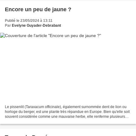
Encore un peu de jaune ?
Publié le 23/05/2024 à 13:11
Par
Evelyne Guyader-Debrabant
Le pissenlit (Taraxacum officinale), également surnommée dent de lion ou
horloge du berger, est une plante très répandue en Europe. Bien qu'elle soit
souvent considérée comme une mauvaise herbe, elle renferme plusieurs
principes actifs naturels au niveau...