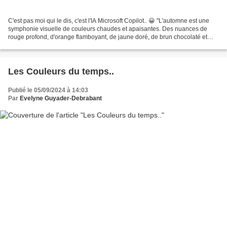
C'est pas moi qui le dis, c'est l'IA Microsoft Copilot.. 😀 "L'automne est une
symphonie visuelle de couleurs chaudes et apaisantes. Des nuances de
rouge profond, d'orange flamboyant, de jaune doré, de brun chocolaté et
parfois même des touches de violet....
Les Couleurs du temps..
Publié le 05/09/2024 à 14:03
Par
Evelyne Guyader-Debrabant