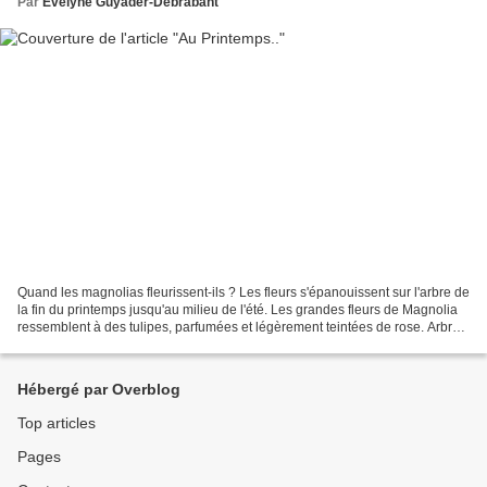
Par
Evelyne Guyader-Debrabant
Quand les magnolias fleurissent-ils ? Les fleurs s'épanouissent sur l'arbre de
la fin du printemps jusqu'au milieu de l'été. Les grandes fleurs de Magnolia
ressemblent à des tulipes, parfumées et légèrement teintées de rose. Arbre
peu rustique, qui met...
Hébergé par Overblog
Top articles
Pages