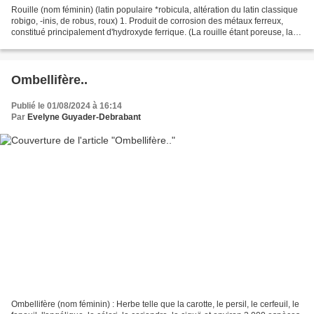
Rouille (nom féminin) (latin populaire *robicula, altération du latin classique
robigo, -inis, de robus, roux) 1. Produit de corrosion des métaux ferreux,
constitué principalement d'hydroxyde ferrique. (La rouille étant poreuse, la
dégradation du fer...
Ombellifère..
Publié le 01/08/2024 à 16:14
Par
Evelyne Guyader-Debrabant
Ombellifère (nom féminin) : Herbe telle que la carotte, le persil, le cerfeuil, le