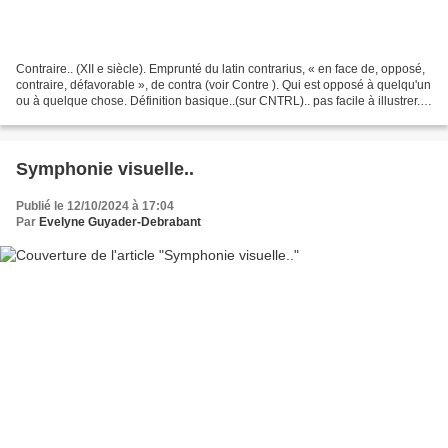
Contraire.. (XII e siècle). Emprunté du latin contrarius, « en face de, opposé,
contraire, défavorable », de contra (voir Contre ). Qui est opposé à quelqu'un
ou à quelque chose. Définition basique..(sur CNTRL).. pas facile à illustrer..
Mais.. Il fallait...
Symphonie visuelle..
Publié le 12/10/2024 à 17:04
Par
Evelyne Guyader-Debrabant