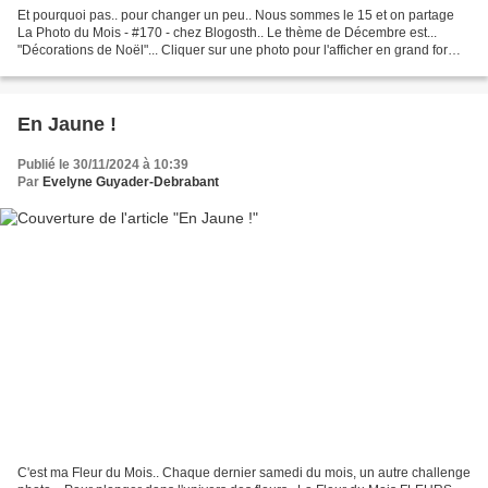
Et pourquoi pas.. pour changer un peu.. Nous sommes le 15 et on partage
La Photo du Mois - #170 - chez Blogosth.. Le thème de Décembre est...
"Décorations de Noël"... Cliquer sur une photo pour l'afficher en grand format
(et faire défiler) Et voila que...
En Jaune !
Publié le 30/11/2024 à 10:39
Par
Evelyne Guyader-Debrabant
C'est ma Fleur du Mois.. Chaque dernier samedi du mois, un autre challenge