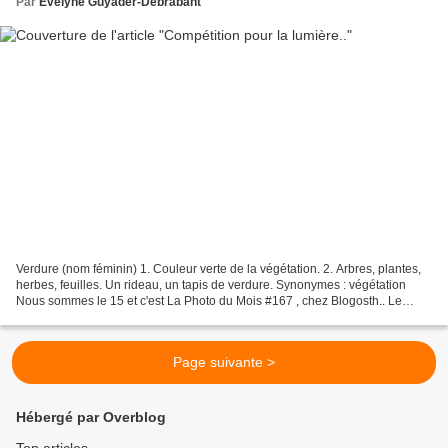
Par
Evelyne Guyader-Debrabant
Verdure (nom féminin) 1. Couleur verte de la végétation. 2. Arbres, plantes,
herbes, feuilles. Un rideau, un tapis de verdure. Synonymes : végétation
Nous sommes le 15 et c'est La Photo du Mois #167 , chez Blogosth.. Le
thème de Septembre est... " Verdure...
Page suivante >
Hébergé par Overblog