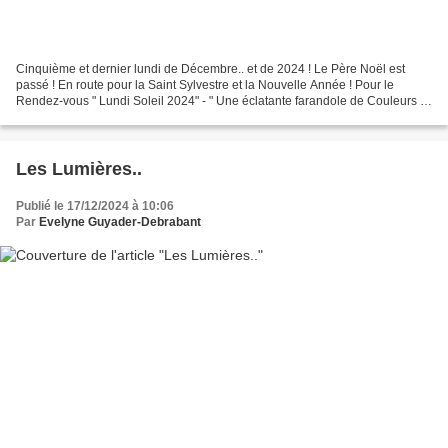
Cinquième et dernier lundi de Décembre.. et de 2024 ! Le Père Noël est
passé ! En route pour la Saint Sylvestre et la Nouvelle Année ! Pour le
Rendez-vous " Lundi Soleil 2024" - " Une éclatante farandole de Couleurs ",
chez Bernard, " BernieShoot ".....
Les Lumières..
Publié le 17/12/2024 à 10:06
Par
Evelyne Guyader-Debrabant