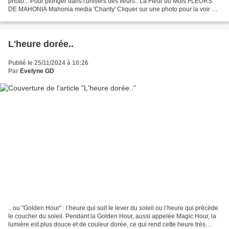
photo... Pour plonger dans l'univers des fleurs.. La Fleur du Mois FLEURS
DE MAHONIA Mahonia media 'Charity' Cliquer sur une photo pour la voir en
grand format (et faire défiler) Arbuste...
L'heure dorée..
Publié le 25/11/2024 à 10:26
Par
Evelyne GD
.. ou "Golden Hour" : l’heure qui suit le lever du soleil ou l’heure qui précède
le coucher du soleil. Pendant la Golden Hour, aussi appelée Magic Hour, la
lumière est plus douce et de couleur dorée, ce qui rend cette heure très