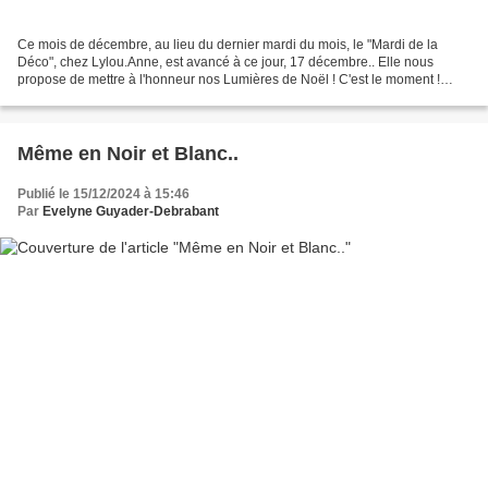
Ce mois de décembre, au lieu du dernier mardi du mois, le "Mardi de la
Déco", chez Lylou.Anne, est avancé à ce jour, 17 décembre.. Elle nous
propose de mettre à l'honneur nos Lumières de Noël ! C'est le moment !
Regard sur... Les Lumières de Noël.. #9# Cliquer...
Même en Noir et Blanc..
Publié le 15/12/2024 à 15:46
Par
Evelyne Guyader-Debrabant