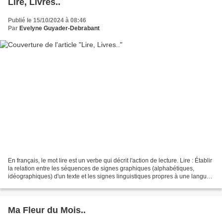
Lire, Livres..
Publié le 15/10/2024 à 08:46
Par
Evelyne Guyader-Debrabant
En français, le mot lire est un verbe qui décrit l'action de lecture. Lire : Établir
la relation entre les séquences de signes graphiques (alphabétiques,
idéographiques) d'un texte et les signes linguistiques propres à une langue
naturelle (phonèmes,...
Ma Fleur du Mois..