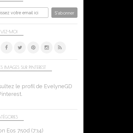
SUR MON BALCON
CANON EOS 750D
CLAIR-OBSCUR
FLEURS
IVEZ-MOI
FLEURS
FLORE
VIEILLES PIERRES
S IMAGES SUR PINTEREST
QUAI DES CORDELIERS
MANTES LA JOLIE
ultez le profil de EvelyneGD
CANON EOS 750D
Pinterest.
TÉGORIES
FLEURS
NATURE
on Eos 750d
(734)