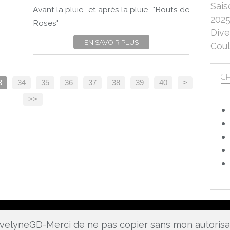
Sais
CANON EOS 750D
Avant la pluie.. et après la pluie.. "Bouts de
202
OBJECTIF 50MM-1.8
Roses"
Dive
EN SAVOIR PLUS
Coul
CH
3
34
35
36
37
38
39
40
>
>>
 EvelyneGD-Merci de ne pas copier sans mon autoris