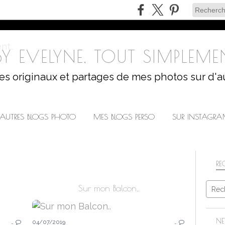
Y EVELYNE, TOUT SIMPLEMEN
les originaux et partages de mes photos sur d'a
AUTRES BLOGS PHOTO
MES BLOGS PERSO
SUR INSTAGR
RE
Sur mon Balcon..
NATURE
NE
…
04/07/2019
…
FLEURS