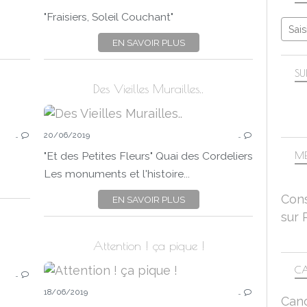
INSECTES
"Fraisiers, Soleil Couchant"
CANON EOS 750D
EN SAVOIR PLUS
SU
Des Vieilles Murailles..
FLEURS
…
20/06/2019
…
MAUVE
ÉTÉ
ME
"Et des Petites Fleurs" Quai des Cordeliers
SAISON
Les monuments et l'histoire...
NATURE
Cons
EN SAVOIR PLUS
CANON EOS 750D
sur 
OBJECTIF MACRO TAMRON 90MM-2.8
Attention ! ça pique !
FLEURS
CA
…
FLORE
18/06/2019
SAISONS
…
Can