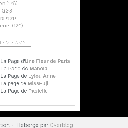
on
(128)
ROUGE
5
(123)
CANON EOS 750D
rs
(121)
MACRO
eurs
(120)
OBJECTIF TAMRON MACRO 90MM-2.8
EZ MES AMIS
La Page d'
Une Fleur de Paris
La Page de
Manola
La Page de
Lylou Anne
La page de
MissFujii
La Page de
Pastelle
ation. - Hébergé par
Overblog