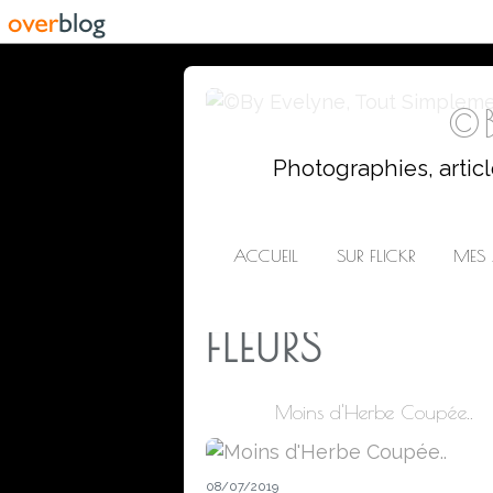
©B
Photographies, artic
ACCUEIL
SUR FLICKR
MES 
FLEURS
Moins d'Herbe Coupée..
08/07/2019