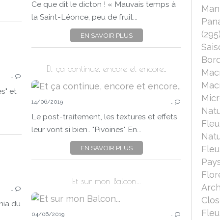
ETÉ
Ce que dit le dicton ! « Mauvais temps à
Mant
CANON EOS 750D
la Saint-Léonce, peu de fruit...
Pana
MACRO
(295
EN SAVOIR PLUS
Sais
Bord
FLEURS
Et ça continue, encore et encore..
Mac
…
FLORE
Macr
NATURE
es" et
Micr
BORDS DE SEINE
14/06/2019
…
Nat
HIGH-KEY
Le post-traitement, les textures et effets
Fleu
POST-TRAITEMENT
leur vont si bien.. "Pivoines" En...
Nat
TOPAZ STUDIO
EN SAVOIR PLUS
Fleu
Pays
Flor
FLEURS
Et sur mon Balcon...
Arch
…
ROSE
Clo
CLOSE-UP
nia du
Fleu
MACRO
04/06/2019
…