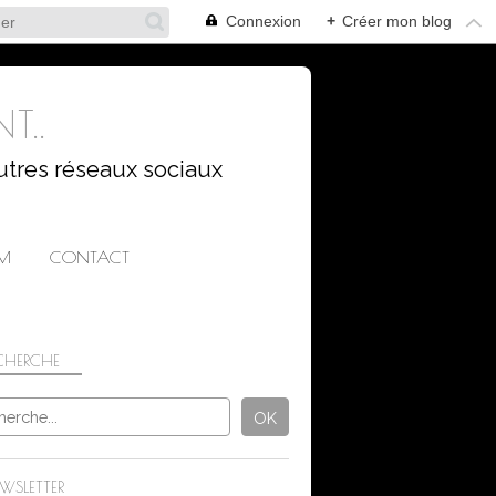
Connexion
+
Créer mon blog
T..
utres réseaux sociaux
AM
CONTACT
CHERCHE
NATURE
WSLETTER
FRUITS