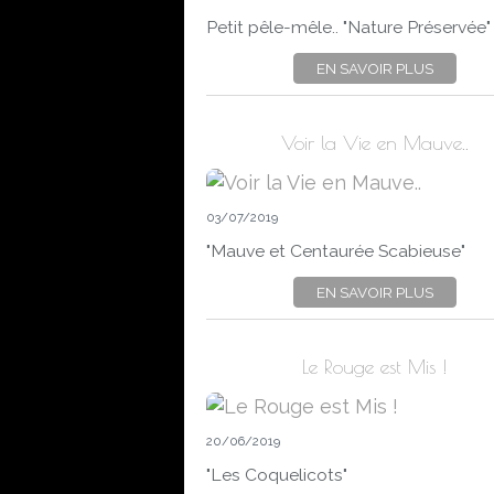
Petit pêle-mêle.. "Nature Préservée"
EN SAVOIR PLUS
Voir la Vie en Mauve..
03/07/2019
"Mauve et Centaurée Scabieuse"
EN SAVOIR PLUS
Le Rouge est Mis !
20/06/2019
"Les Coquelicots"