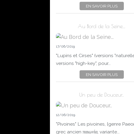
EN SAVOIR PLUS
Au Bord de la Seine...
17/06/2019
"Lupins et Cirses" (versions "naturell
versions "high-key", pour...
EN SAVOIR PLUS
Un peu de Douceur..
12/06/2019
"Pivoines" Les pivoines, {genre Paeo
grec ancien παιωνία, variante...