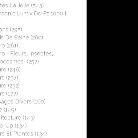
ROSE
es La Jolie
(543)
PROXI
sonic Lumix Dc-Fz 1000 Ii
CLOSEUP
)
CANON EOS 750D
ons
(295)
BOKEH
s De Seine
(280)
ro
(261)
o - Fleurs, Insectes,
FLEURS
ocosmos..
(257)
POST-TRAITEMENT
ure
(248)
TEXTURÉES
rs
(237)
EFFETS
ure
(232)
CANON EOS 750D
rs
(177)
ages Divers
(160)
e
(149)
itecture
(143)
se-Up
(134)
FLEURS
rs Et Plantes
(134)
ROSES