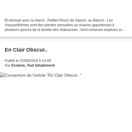
Et renouer avec la macro.. Petites Fleurs de Saison, au Balcon.. Les
chrysanthèmes sont des plantes annuelles ou vivaces appartenant à
plusieurs genres de la famille des Asteraceae , dont certaines espèces sont
très cultivées comme plantes d'ornement....
En Clair Obscur..
Publié le 31/08/2018 à 14:00
Par
Evelyne, Tout Simplement