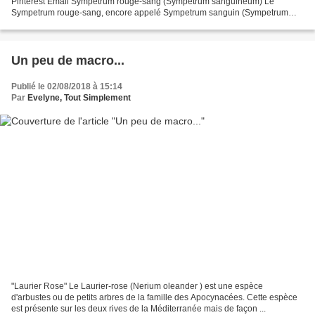
Pinterest Email Sympetrum rouge-sang (Sympetrum sanguineum) Le
Sympetrum rouge-sang, encore appelé Sympetrum sanguin (Sympetrum
sanguineum) est une espèce de libellule très
Un peu de macro...
Publié le 02/08/2018 à 15:14
Par
Evelyne, Tout Simplement
"Laurier Rose" Le Laurier-rose (Nerium oleander ) est une espèce
d'arbustes ou de petits arbres de la famille des Apocynacées. Cette espèce
est présente sur les deux rives de la Méditerranée mais de façon ...