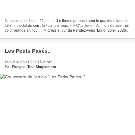
Nous sommes Lundi 22 juin ! 🍊Le thème proposé pour le quatième lundi de
juin : « L’éclat du soir : le flou lumineux. » 🔆C'est lundi ! Au mois de Juin.. on
voit l' orange en flou .... 🌞 C'est le jour du Rendez-vous "Lundi Soleil 2026" -
chez Bernard, "BernieShoot".....
Les Petits Pavés..
Publié le 22/01/2019 à 21:49
Par
Evelyne, Tout Simplement