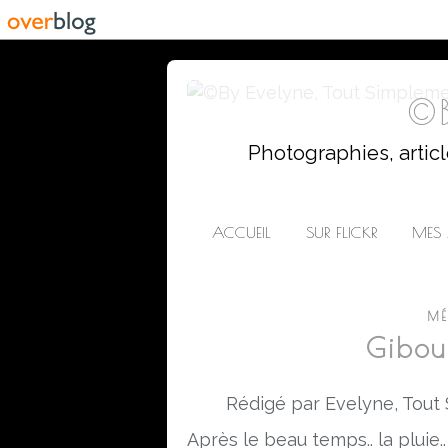
©B
Photographies, artic
ACCUEIL
SUR FLICKR
MES 
MÉ
Gibou
Rédigé par Evelyne, Tout
Après le beau temps.. la pluie.. 