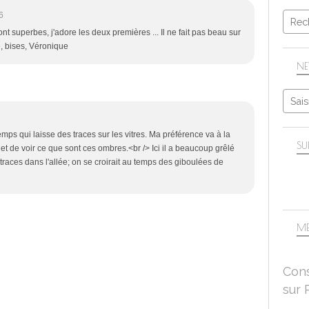
6
t superbes, j'adore les deux premières ... Il ne fait pas beau sur
ée, bises, Véronique
NE
ps qui laisse des traces sur les vitres. Ma préférence va à la
SU
e et de voir ce que sont ces ombres.<br /> Ici il a beaucoup grêlé
s traces dans l'allée; on se croirait au temps des giboulées de
ME
Cons
sur 