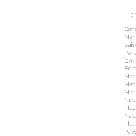
CA
Can
Mant
Sais
Pana
(294
Bord
Mac
Macr
Micr
Nat
Fleu
Nat
Fleu
Pays