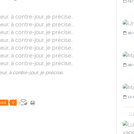
25/
16/
28/
ur, à contre-jour, je précise..
17/
post
0
Lu