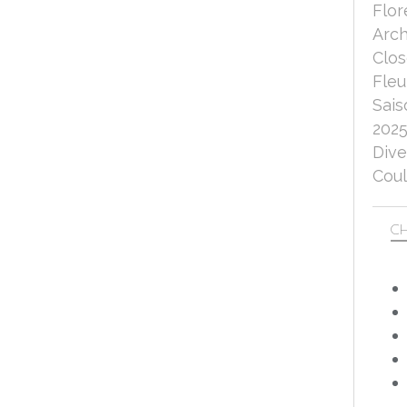
Flor
Arch
Clo
Fleu
Sais
202
Dive
Coul
CH