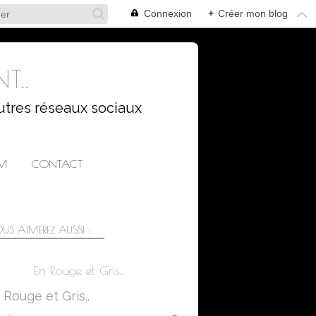
Connexion
+
Créer mon blog
T..
utres réseaux sociaux
AM
CONTACT
US AIMEREZ AUSSI :
En Rouge et Gris..