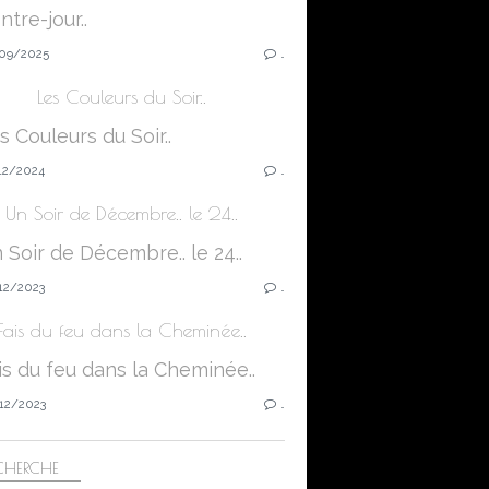
09/2025
…
Les Couleurs du Soir..
12/2024
…
Un Soir de Décembre.. le 24..
12/2023
…
Fais du feu dans la Cheminée..
12/2023
…
CHERCHE