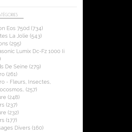
TÉGORIES
on Eos 750d
(734)
es La Jolie
(543)
ons
(295)
sonic Lumix Dc-Fz 1000 Ii
)
s De Seine
(279)
ro
(261)
o - Fleurs, Insectes,
ocosmos..
(257)
ure
(248)
rs
(237)
ure
(232)
rs
(177)
ages Divers
(160)