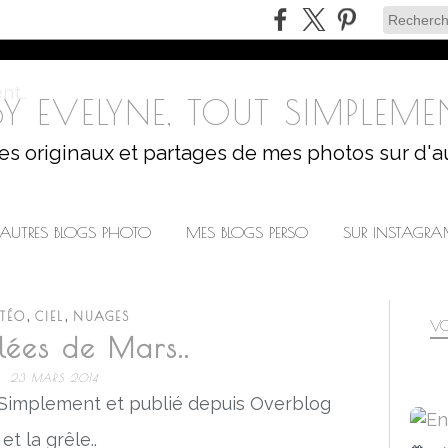
Y EVELYNE, TOUT SIMPLEMEN
les originaux et partages de mes photos sur d'a
AUTRES BLOGS PHOTO
MES BLOGS PERSO
SUR INSTAGR
,
,
TÉO
CIEL
NUAGES
VO
lées de Mars..
23 MARS 2014
 Simplement et publié depuis Overblog
et la grêle..