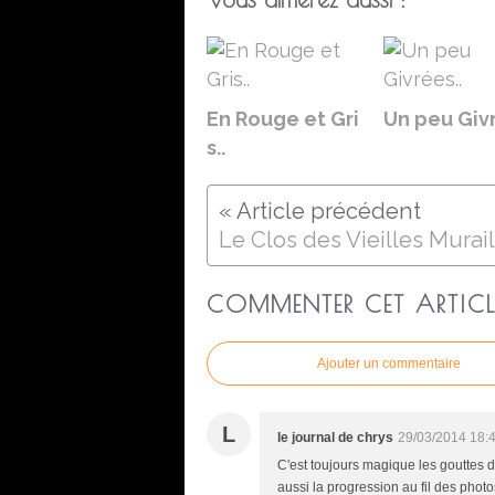
En Rouge et Gri
Un peu Givr
s..
COMMENTER CET ARTICL
Ajouter un commentaire
L
le journal de chrys
29/03/2014 18:
C'est toujours magique les gouttes d
aussi la progression au fil des pho