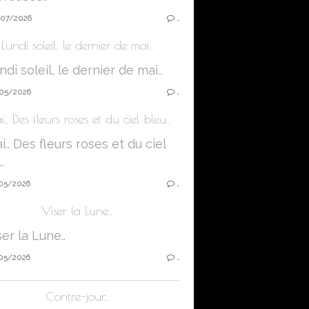
07/2026
…
Lundi soleil, le dernier de mai..
05/2026
…
.. Des fleurs roses et du ciel bleu..
05/2026
…
Viser la Lune..
05/2026
…
Contre-jour..