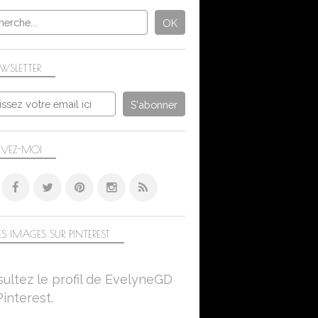
WSLETTER
IVEZ-MOI
S IMAGES SUR PINTEREST
ultez le profil de EvelyneGD
Pinterest.