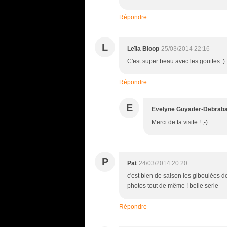
Répondre
L
Leïla Bloop
25/03/2014 22:16
C'est super beau avec les gouttes :)
Répondre
E
Evelyne Guyader-Debrab
Merci de ta visite ! ;-)
P
Pat
24/03/2014 20:20
c'est bien de saison les giboulées de 
photos tout de même ! belle serie
Répondre