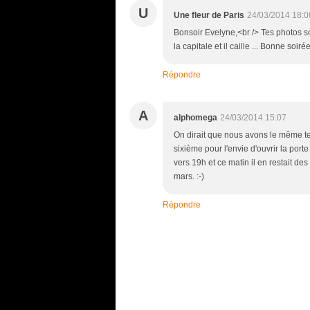
U
Une fleur de Paris
24/03/2014 18:0
Bonsoir Evelyne,<br /> Tes photos son
la capitale et il caille ... Bonne soir
Répondre
A
alphomega
24/03/2014 15:07
On dirait que nous avons le même tem
sixième pour l'envie d'ouvrir la port
vers 19h et ce matin il en restait de
mars. :-)
Répondre