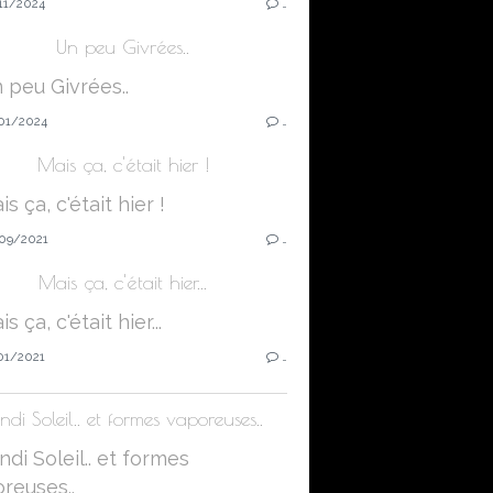
11/2024
…
Un peu Givrées..
01/2024
…
Mais ça, c'était hier !
09/2021
…
Mais ça, c'était hier...
01/2021
…
ndi Soleil.. et formes vaporeuses..