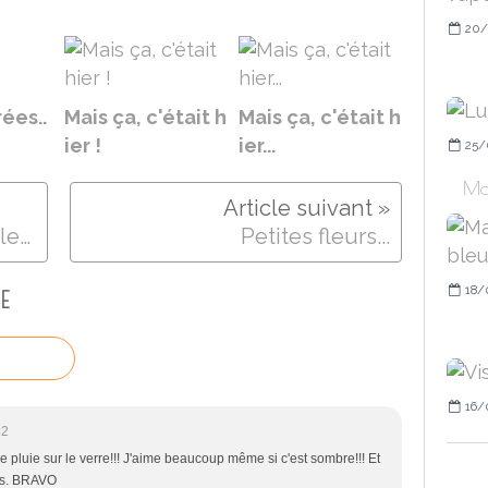
20/
ées..
Mais ça, c'était h
Mais ça, c'était h
ier !
ier...
25/
Mai
Le Clos des Vieilles Murailles, la Vigne.. et pause !
Petites fleurs...
18/
E
16/
42
e pluie sur le verre!!! J'aime beaucoup même si c'est sombre!!! Et
tos. BRAVO