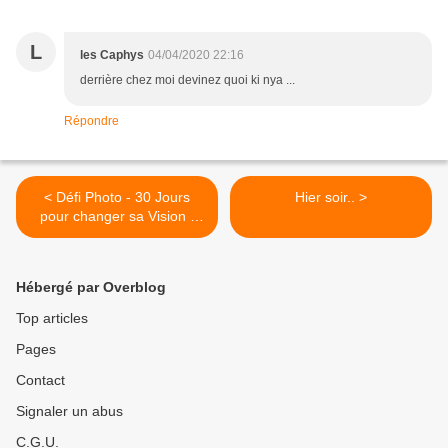
L
les Caphys
04/04/2020 22:16
derrière chez moi devinez quoi ki nya ...
Répondre
< Défi Photo - 30 Jours
Hier soir.. >
pour changer sa Vision -
Avril - Jour 04 - Qu'est-ce
que c'est ? - #ob
Hébergé par Overblog
Top articles
Pages
Contact
Signaler un abus
C.G.U.