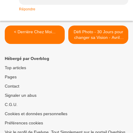
Répondre
< Derrière Chez Moi...
Défi Photo - 30 Jours pour
changer sa Vision - Avril -
Jour 05 - Un Oiseau sur
mon terrain.. (ou celui d'à
côté..😉).. @Mantes-la-Jolie
Hébergé par Overblog
>
Top articles
Pages
Contact
Signaler un abus
C.G.U.
Cookies et données personnelles
Préférences cookies
Voir le profil de Evelyne, Tout Simplement sur le portail Overblog