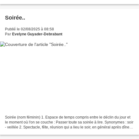
"GREENERY" Cliquer sur une image pour la voir...
Soirée..
Publié le 02/08/2025 à 08:58
Par
Evelyne Guyader-Debrabant
Soirée (nom féminin) 1. Espace de temps compris entre le déclin du jour et
le moment où l'on se couche : Passer toute sa soirée à lire. Synonymes : soir
- veillée 2. Spectacle, fête, réunion qui a lieu le soir, en général après dîner :
Assister à une...