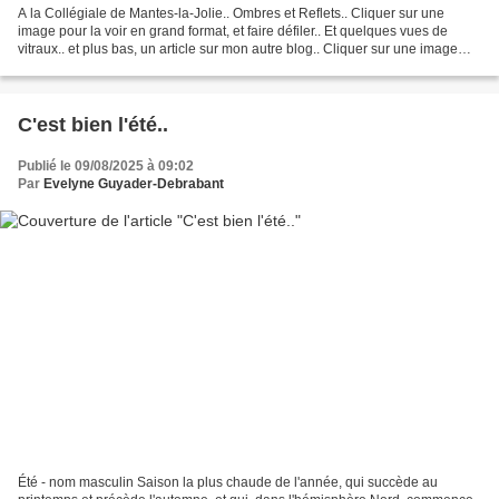
A la Collégiale de Mantes-la-Jolie.. Ombres et Reflets.. Cliquer sur une
image pour la voir en grand format, et faire défiler.. Et quelques vues de
vitraux.. et plus bas, un article sur mon autre blog.. Cliquer sur une image
pour la voir en grand format,...
C'est bien l'été..
Publié le 09/08/2025 à 09:02
Par
Evelyne Guyader-Debrabant
Été - nom masculin Saison la plus chaude de l'année, qui succède au