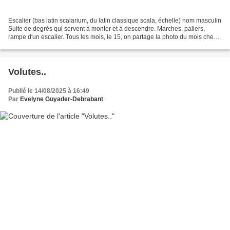
Escalier (bas latin scalarium, du latin classique scala, échelle) nom masculin
Suite de degrés qui servent à monter et à descendre. Marches, paliers,
rampe d'un escalier. Tous les mois, le 15, on partage la photo du mois chez
Blogosth.. avec un thème...
Volutes..
Publié le 14/08/2025 à 16:49
Par
Evelyne Guyader-Debrabant