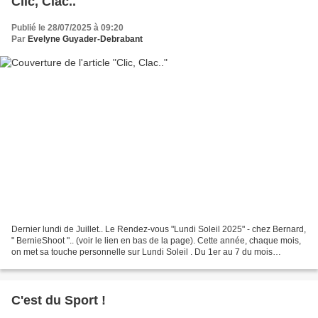
Clic, Clac..
Publié le 28/07/2025 à 09:20
Par
Evelyne Guyader-Debrabant
Dernier lundi de Juillet.. Le Rendez-vous "Lundi Soleil 2025" - chez Bernard,
" BernieShoot ".. (voir le lien en bas de la page). Cette année, chaque mois,
on met sa touche personnelle sur Lundi Soleil . Du 1er au 7 du mois
précédent, un sondage est organisé...
C'est du Sport !