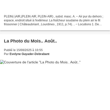
PLEIN(-)AIR,(PLEIN AIR, PLEIN-AIR) , subst. masc. A. − Air pur du dehors ;
espace, endroit situé à l'extérieur. La fraîcheur soudaine du plein air le fit
frissonner ( Châteaubriant , Lourdines , 1911, p.74). .. − Locutions 1. De
plein air. Relatif à l'extérieur;...
La Photo du Mois.. Août..
Publié le 15/08/2025 à 10:55
Par
Evelyne Guyader-Debrabant