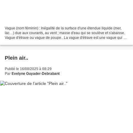
Vague (nom féminin) : Inégalité de la surface d'une étendue liquide (mer,
lac…) due aux courants, au vent ; masse d'eau qui se soulève et s'abaisse.
Vague d'étrave ou vague de poupe.. La vague d'étrave est une vague qui se
forme à l'avant d'un bateau...
Plein air..
Publié le 16/08/2025 à 08:29
Par
Evelyne Guyader-Debrabant