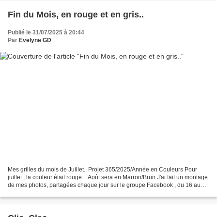
Fin du Mois, en rouge et en gris..
Publié le 31/07/2025 à 20:44
Par
Evelyne GD
Mes grilles du mois de Juillet.. Projet 365/2025/Année en Couleurs Pour
juillet , la couleur était rouge .. Août sera en Marron/Brun J'ai fait un montage
de mes photos, partagées chaque jour sur le groupe Facebook , du 16 au
31.. Le gris était la couleur...