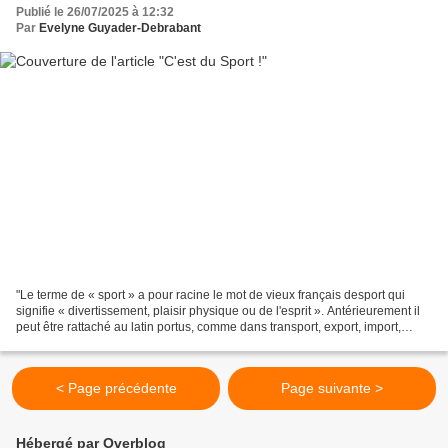
Publié le 26/07/2025 à 12:32
Par
Evelyne Guyader-Debrabant
"Le terme de « sport » a pour racine le mot de vieux français desport qui
signifie « divertissement, plaisir physique ou de l'esprit ». Antérieurement il
peut être rattaché au latin portus, comme dans transport, export, import,
déporter, déport, etc.,...
< Page précédente
Page suivante >
Hébergé par Overblog