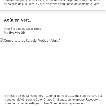
printemps et précède l'automne, et qui, dans l'hémisphère Nord, commence
au solstice de juin (vers le 21) et s'achève à l'équinoxe de septembre (vers le
23). C'est le thème de la semaine...
Août en Vert..
Publié le 06/08/2025 à 18:59
Par
Evelyne GD
PANTONE 15-0343 " Greenery " Color of the Year 2017 (hex #88B04B) C'est
la couleur d'Août pour le Color Chase Challenge, sur le groupe Facebook ,
ou sur leur compte Instagram .. Mes 3 premières images en vert