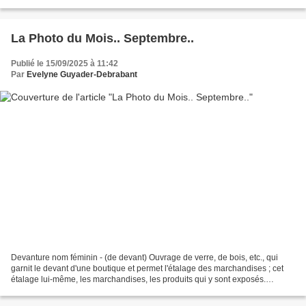
sucre".. des mini-financiers.. “Quand...
La Photo du Mois.. Septembre..
Publié le 15/09/2025 à 11:42
Par
Evelyne Guyader-Debrabant
Devanture nom féminin - (de devant) Ouvrage de verre, de bois, etc., qui
garnit le devant d'une boutique et permet l'étalage des marchandises ; cet
étalage lui-même, les marchandises, les produits qui y sont exposés.
Synonyme : vitrine (définition de...