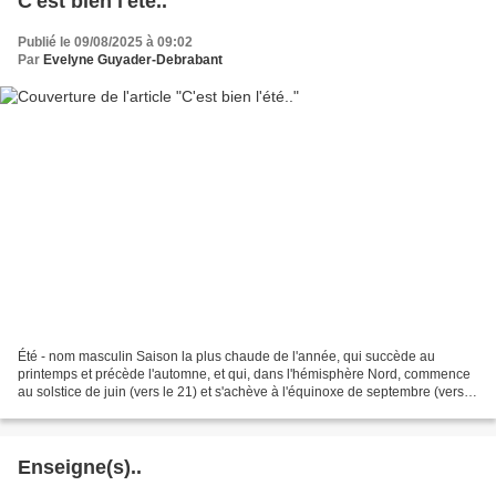
C'est bien l'été..
Publié le 09/08/2025 à 09:02
Par
Evelyne Guyader-Debrabant
Été - nom masculin Saison la plus chaude de l'année, qui succède au
printemps et précède l'automne, et qui, dans l'hémisphère Nord, commence
au solstice de juin (vers le 21) et s'achève à l'équinoxe de septembre (vers le
23). C'est le thème de la semaine...
Enseigne(s)..