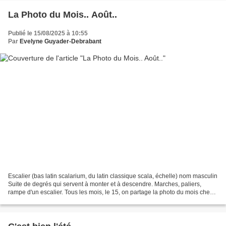
La Photo du Mois.. Août..
Publié le 15/08/2025 à 10:55
Par
Evelyne Guyader-Debrabant
Escalier (bas latin scalarium, du latin classique scala, échelle) nom masculin
Suite de degrés qui servent à monter et à descendre. Marches, paliers,
rampe d'un escalier. Tous les mois, le 15, on partage la photo du mois chez
Blogosth.. avec un thème...