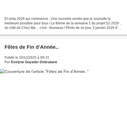
Et voila 2026 qui commence.. Une nouvelle année que je souhaite la
meilleure possible pour tous ! Le thème de la semaine 1 du projet 52-2026 ,
du côté de Chez Ma ... c'est.. Nouveau ! Photo de ce jour, 3 janvier 2026 It's
our final fundraising message...
Fêtes de Fin d'Année..
Publié le 20/12/2025 à 09:31
Par
Evelyne Guyader-Debrabant