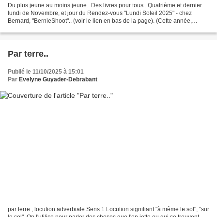
Du plus jeune au moins jeune.. Des livres pour tous.. Quatrième et dernier
lundi de Novembre, et jour du Rendez-vous "Lundi Soleil 2025" - chez
Bernard, "BernieShoot".. (voir le lien en bas de la page). (Cette année,
chaque mois, on met sa touche personnelle...
Par terre..
Publié le 11/10/2025 à 15:01
Par
Evelyne Guyader-Debrabant
par terre , locution adverbiale Sens 1 Locution signifiant "à même le sol", "sur
le sol". On l'utilise pour parler des choses que l'on jette ou qui se trouvent