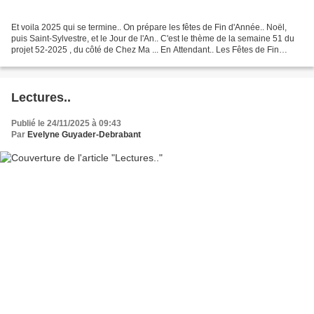
Et voila 2025 qui se termine.. On prépare les fêtes de Fin d'Année.. Noël,
puis Saint-Sylvestre, et le Jour de l'An.. C'est le thème de la semaine 51 du
projet 52-2025 , du côté de Chez Ma ... En Attendant.. Les Fêtes de Fin
d'Année Dans les Vitrines.. Anaïs...
Lectures..
Publié le 24/11/2025 à 09:43
Par
Evelyne Guyader-Debrabant