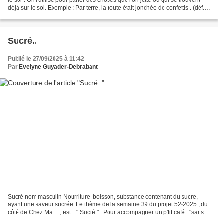
déjà sur le sol. Exemple : Par terre, la route était jonchée de confettis . (déf.
L'Internaute...
Sucré..
Publié le 27/09/2025 à 11:42
Par
Evelyne Guyader-Debrabant
Sucré nom masculin Nourriture, boisson, substance contenant du sucre,
ayant une saveur sucrée. Le thème de la semaine 39 du projet 52-2025 , du
côté de Chez Ma . . , est... " Sucré ".. Pour accompagner un p'tit café.. "sans