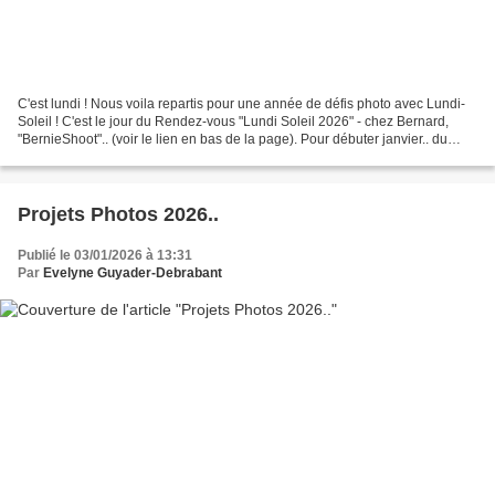
C'est lundi ! Nous voila repartis pour une année de défis photo avec Lundi-
Soleil ! C'est le jour du Rendez-vous "Lundi Soleil 2026" - chez Bernard,
"BernieShoot".. (voir le lien en bas de la page). Pour débuter janvier.. du
BLEU et des LIGNES Au BORD...
Projets Photos 2026..
Publié le 03/01/2026 à 13:31
Par
Evelyne Guyader-Debrabant